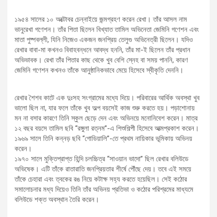
১৯৫৪ সালের ১০ অক্টোবর চেন্নাইয়ে জন্মগ্রহণ করেন রেখা। তাঁর আসল নাম
ভানুরেখা গণেশন। তাঁর পিতা ছিলেন বিখ্যাত তামিল অভিনেতা জেমিনি গণেশন এবং
মাতা পুষ্পবল্লী, যিনি নিজেও একজন জনপ্রিয় তেলুগু অভিনেত্রী ছিলেন। যদিও
রেখার বাবা-মা কখনও বিবাহবন্ধনে আবদ্ধ হননি, তাঁর মা-ই ছিলেন তাঁর প্রধান
অভিভাবক। রেখা তাঁর পিতার কাছ থেকে খুব বেশি স্নেহ বা সময় পাননি, কারণ
জেমিনি গণেশন কখনও তাঁকে আনুষ্ঠানিকভাবে মেয়ে হিসেবে স্বীকৃতি দেননি।
রেখার শৈশব কাটে এক দুঃসহ সংগ্রামের মধ্যে দিয়ে। পরিবারের আর্থিক অবস্থা খুব
ভালো ছিল না, যার ফলে তাঁকে খুব অল্প বয়সেই কাজ শুরু করতে হয়। পড়াশোনায়
মন না বসার কারণে তিনি স্কুল ছেড়ে দেন এবং অভিনয়ে মনোনিবেশ করেন। মাত্র
১২ বছর বয়সে তামিল ছবি “রঙ্গুলা রত্নম”-এ শিশুশিল্পী হিসেবে আত্মপ্রকাশ করেন।
১৯৬৯ সালে তিনি কন্নড় ছবি “গোডিয়ালি”-তে প্রথম নায়িকার ভূমিকায় অভিনয়
করেন।
১৯৭০ সালে মুক্তিপ্রাপ্ত হিন্দি চলচ্চিত্র “সাওয়ান ভাদো” ছিল রেখার বলিউডে
অভিষেক। এটি তাঁকে রাতারাতি জনপ্রিয়তার শীর্ষে পৌঁছে দেয়। তবে এই সময়ে
তাঁকে চেহারা এবং ত্বকের রঙ নিয়ে কটাক্ষ সহ্য করতে হয়েছিল। সেই কঠোর
সমালোচনার মধ্য দিয়েও তিনি তাঁর অভিনয় প্রতিভা ও কঠোর পরিশ্রমের মাধ্যমে
বলিউডে শক্ত অবস্থান তৈরি করেন।