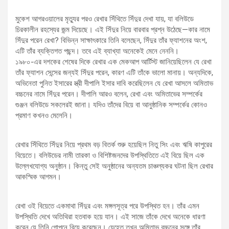
মুকেশ আগরওয়ালের মৃত্যুর পরও রেখার সিঁথিতে সিঁদুর দেখা যায়, যা বলিউডে
চিরকালীন রহস্যের জন্ম দিয়েছে। এই সিঁদুর নিয়ে বারবার প্রশ্ন উঠেছে—কার নামে
সিঁদুর পরেন রেখা? বিভিন্ন সাক্ষাৎকারে তিনি বলেছেন, সিঁদুর তাঁর ফ্যাশনের অংশ,
এটি তাঁর ব্যক্তিগত পছন্দ। তবে এই ব্যাখ্যা অনেকেই মেনে নেননি।
১৯৮০-এর দশকের শেষের দিকে রেখার এক মেকআপ আর্টিস্ট জানিয়েছিলেন যে রেখা
তাঁর ফ্যাশন সেন্সের জন্যই সিঁদুর পরেন, কারণ এটি তাঁকে ভালো মানায়। অন্যদিকে,
অভিনেতা পুনিত ইসারের স্ত্রী দীপালি ইসার দাবি করেছিলেন যে রেখা আসলে অমিতাভ
বচ্চনের নামে সিঁদুর পরেন। দীপালি আরও বলেন, রেখা এবং অমিতাভের সম্পর্কের
গুঞ্জন বলিউডে সকলেরই জানা। যদিও তাঁদের বিয়ে বা আনুষ্ঠানিক সম্পর্কের কোনও
প্রমাণ কখনও মেলেনি।
রেখার সিঁথিতে সিঁদুর নিয়ে প্রথম বড় বিতর্ক শুরু হয়েছিল নিতু সিং এবং ঋষি কাপুরের
বিয়েতে। বলিউডের নামী তারকা ও বিশিষ্টজনদের উপস্থিতিতে এই বিয়ে ছিল এক
উল্লেখযোগ্য অনুষ্ঠান। কিন্তু সেই অনুষ্ঠানের অন্যতম চাঞ্চল্যকর ঘটনা ছিল রেখার
আকস্মিক আগমন।
রেখা ওই বিয়েতে একমাথা সিঁদুর এবং মঙ্গলসূত্র পরে উপস্থিত হন। তাঁর এমন
উপস্থিতি দেখে অতিথিরা হতবাক হয়ে যান। এই সাজে তাঁকে দেখে অনেকে ধারণা
করেন যে তিনি গোপনে বিয়ে করেছেন। যেহেতু তখন অমিতাভ বচ্চনের সঙ্গে তাঁর