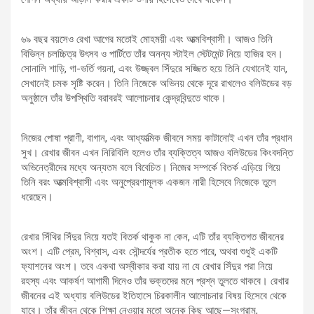
৬৯ বছর বয়সেও রেখা আগের মতোই মোহময়ী এবং আত্মবিশ্বাসী। আজও তিনি
বিভিন্ন চলচ্চিত্র উৎসব ও পার্টিতে তাঁর অনন্য স্টাইল স্টেটমেন্ট নিয়ে হাজির হন।
সোনালি শাড়ি, গা-ভর্তি গয়না, এবং উজ্জ্বল সিঁদুরে সজ্জিত হয়ে তিনি যেখানেই যান,
সেখানেই চমক সৃষ্টি করেন। তিনি নিজেকে অভিনয় থেকে দূরে রাখলেও বলিউডের বড়
অনুষ্ঠানে তাঁর উপস্থিতি বরাবরই আলোচনার কেন্দ্রবিন্দুতে থাকে।
নিজের পোষা প্রাণী, বাগান, এবং আধ্যাত্মিক জীবনে সময় কাটানোই এখন তাঁর প্রধান
সুখ। রেখার জীবন এখন নিরিবিলি হলেও তাঁর ব্যক্তিত্ব আজও বলিউডের কিংবদন্তি
অভিনেত্রীদের মধ্যে অন্যতম বলে বিবেচিত। নিজের সম্পর্কে বিতর্ক এড়িয়ে গিয়ে
তিনি বরং আত্মবিশ্বাসী এবং অনুপ্রেরণামূলক একজন নারী হিসেবে নিজেকে তুলে
ধরেছেন।
রেখার সিঁথির সিঁদুর নিয়ে যতই বিতর্ক থাকুক না কেন, এটি তাঁর ব্যক্তিগত জীবনের
অংশ। এটি প্রেম, বিশ্বাস, এবং সৌন্দর্যের প্রতীক হতে পারে, অথবা শুধুই একটি
ফ্যাশনের অংশ। তবে একথা অস্বীকার করা যায় না যে রেখার সিঁদুর পরা নিয়ে
রহস্য এবং আকর্ষণ আগামী দিনেও তাঁর ভক্তদের মনে প্রশ্ন তুলতে থাকবে। রেখার
জীবনের এই অধ্যায় বলিউডের ইতিহাসে চিরকালীন আলোচনার বিষয় হিসেবে থেকে
যাবে। তাঁর জীবন থেকে শিক্ষা নেওয়ার মতো অনেক কিছু আছে—সংগ্রাম,