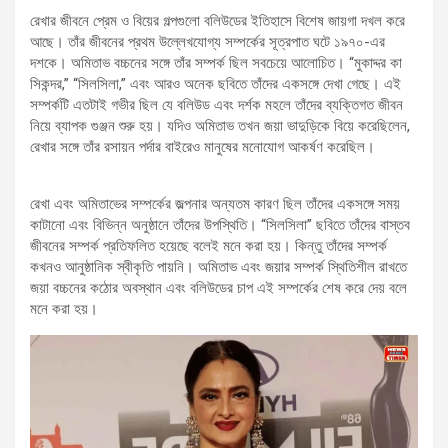
রেখার জীবনে প্রেম ও বিয়ের গল্পগুলো বলিউডের ইতিহাসে বিশেষ জায়গা দখল করে
আছে। তাঁর জীবনের প্রথম উল্লেখযোগ্য সম্পর্কের সূত্রপাত ঘটে ১৯৭০-এর
দশকে। অমিতাভ বচ্চনের সঙ্গে তাঁর সম্পর্ক ছিল সবচেয়ে আলোচিত। “মুকাদ্দর কা
সিকন্দর,” “সিলসিলা,” এবং আরও অনেক ছবিতে তাঁদের একসঙ্গে দেখা গেছে। এই
সম্পর্কটি এতটাই গভীর ছিল যে বলিউড এবং দর্শক মহলে তাঁদের ব্যক্তিগত জীবন
নিয়ে ব্যাপক গুঞ্জন শুরু হয়। যদিও অমিতাভ তখন জয়া ভাদুড়িকে বিয়ে করেছিলেন,
রেখার সঙ্গে তাঁর রসায়ন পর্দার বাইরেও মানুষের মনোযোগ আকর্ষণ করেছিল।
রেখা এবং অমিতাভের সম্পর্কের জল্পনার অন্যতম কারণ ছিল তাঁদের একসঙ্গে সময়
কাটানো এবং বিভিন্ন অনুষ্ঠানে তাঁদের উপস্থিতি। “সিলসিলা” ছবিতে তাঁদের বাস্তব
জীবনের সম্পর্ক প্রতিফলিত হয়েছে বলেই মনে করা হয়। কিন্তু তাঁদের সম্পর্ক
কখনও আনুষ্ঠানিক স্বীকৃতি পায়নি। অমিতাভ এবং জয়ার সম্পর্ক স্থিতিশীল রাখতে
জয়া বচ্চনের কঠোর অবস্থান এবং বলিউডের চাপ এই সম্পর্কের শেষ করে দেয় বলে
মনে করা হয়।