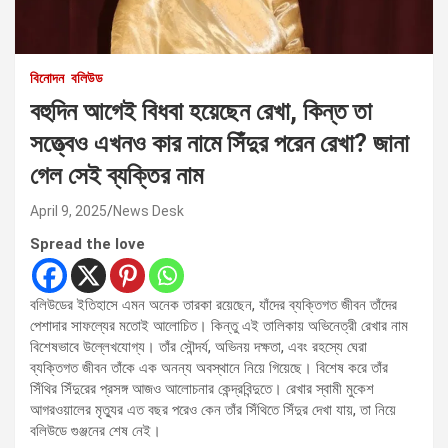
বিনোদন
বলিউড
বহুদিন আগেই বিধবা হয়েছেন রেখা, কিন্ত তা
সত্ত্বেও এখনও কার নামে সিঁদুর পরেন রেখা? জানা
গেল সেই ব্যক্তির নাম
April 9, 2025
News Desk
Spread the love
বলিউডের ইতিহাসে এমন অনেক তারকা রয়েছেন, যাঁদের ব্যক্তিগত জীবন তাঁদের
পেশাদার সাফল্যের মতোই আলোচিত। কিন্তু এই তালিকায় অভিনেত্রী রেখার নাম
বিশেষভাবে উল্লেখযোগ্য। তাঁর সৌন্দর্য, অভিনয় দক্ষতা, এবং রহস্যে ঘেরা
ব্যক্তিগত জীবন তাঁকে এক অনন্য অবস্থানে নিয়ে গিয়েছে। বিশেষ করে তাঁর
সিঁথির সিঁদুরের প্রসঙ্গ আজও আলোচনার কেন্দ্রবিন্দুতে। রেখার স্বামী মুকেশ
আগরওয়ালের মৃত্যুর এত বছর পরেও কেন তাঁর সিঁথিতে সিঁদুর দেখা যায়, তা নিয়ে
বলিউডে গুঞ্জনের শেষ নেই।