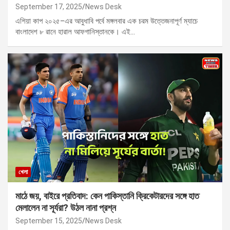
September 17, 2025
News Desk
এশিয়া কাপ ২০২৫–এর আবুধাবি পর্বে মঙ্গলবার এক চরম উত্তেজনাপূর্ণ ম্যাচে
বাংলাদেশ ৮ রানে হারাল আফগানিস্তানকে। এই…
খেলা
মাঠে জয়, বাইরে প্রতিবাদ: কেন পাকিস্তানি ক্রিকেটারদের সঙ্গে হাত
মেলালেন না সূর্যরা? উঠল নানা প্রশ্ন
September 15, 2025
News Desk