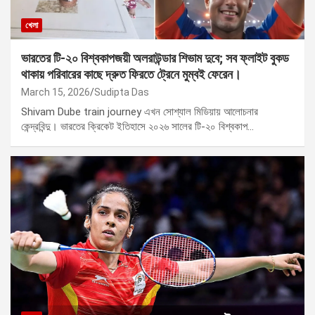
খেলা
ভারতের টি-২০ বিশ্বকাপজয়ী অলরাউন্ডার শিভাম দুবে; সব ফ্লাইট বুকড
থাকায় পরিবারের কাছে দ্রুত ফিরতে ট্রেনে মুম্বই ফেরেন।
March 15, 2026
Sudipta Das
Shivam Dube train journey এখন সোশ্যাল মিডিয়ায় আলোচনার
কেন্দ্রবিন্দু। ভারতের ক্রিকেট ইতিহাসে ২০২৬ সালের টি-২০ বিশ্বকাপ…