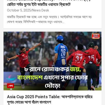
রোহিত শর্মার যুগের ইতি ভারতীয় ওয়ানডে ক্রিকেটে
October 5, 2025
News Desk
ভারতীয় ক্রিকেটে শুরু হচ্ছে এক নতুন অধ্যায়। অস্ট্রেলিয়া সফরের আগে বড়
ঘোষণা করেছে বিসিসিআই—ভারতের নতুন ওয়ানডে…
খেলা
Asia Cup 2025 Points Table: আফগানিস্তানকে হারিয়ে
সুপার ফোরের আশা বাঁচাল বাংলাদেশ