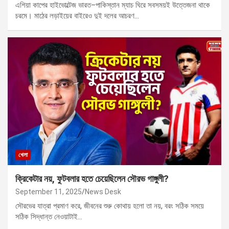
এশিয়া কাপের হাইভোল্টেজ ভারত–পাকিস্তান ম্যাচ ঘিরে সবসময়ই উত্তেজনা থাকে
চরমে। মাঠের লড়াইয়ের বাইরেও দুই দলের আচরণ…
খেলা
ক্রিকেটার নয়, ফুটবলার হতে চেয়েছিলেন সৌরভ গাঙ্গুলী?
September 11, 2025
News Desk
সৌরভের যাত্রা প্রমাণ করে, জীবনের শুরু কোথায় হলো তা নয়, বরং সঠিক সময়ে
সঠিক সিদ্ধান্ত নেওয়াটাই…