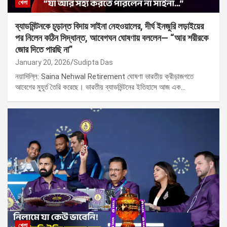
খেলা
ব্যাডমিন্টনকে চূড়ান্ত বিদায় সাইনা নেহওয়ালের, দীর্ঘ ইনজুরি লড়াইয়ের
পর নিলেন কঠিন সিদ্ধান্ত, আবেগঘন ঘোষণায় বললেন— “আর শরীরকে
জোর দিতে পারছি না”
January 20, 2026
Sudipta Das
নয়াদিল্লি: Saina Nehwal Retirement ঘোষণা ভারতীয় ক্রীড়াজগতে
আবেগের মুহূর্ত তৈরি করেছে। ভারতীয় ব্যাডমিন্টনের ইতিহাসে আজ এক…
খেলা