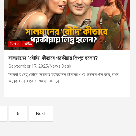
বিনোদন
বলিউড
সালমানের ‘বৌদি’ কীভাবে পরকীয়ায় লিপ্ত হলেন?
September 17, 2025
News Desk
মিডিয়া যখনই কোনো তারকার ব্যক্তিগত জীবনের ওপর আলোকপাত করে, তখন
অনেক সময় সত্য ও গুজব একসাথে…
5
Next