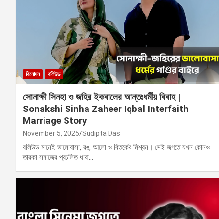
বিনোদন
বলিউড
সোনাক্ষী সিনহা ও জহির ইকবালের আন্তঃধর্মীয় বিবাহ |
Sonakshi Sinha Zaheer Iqbal Interfaith
Marriage Story
November 5, 2025
Sudipta Das
বলিউড মানেই ভালোবাসা, রঙ, আলো ও বিতর্কের মিশ্রন। সেই জগতে যখন কোনও
তারকা সমাজের প্রচলিত ধারা…