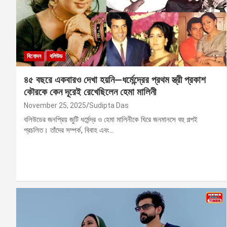
বিনোদন
বলিউড
৪৫ বছরে একবারও দেখা হয়নি—ধর্মেন্দ্রের প্রথম স্ত্রী প্রকাশ
কৌরকে কেন দূরেই রেখেছিলেন হেমা মালিনী
November 25, 2025
Sudipta Das
বলিউডের জনপ্রিয় জুটি ধর্মেন্দ্র ও হেমা মালিনীকে ঘিরে জনমানসে বহু গল্পই
প্রচলিত। তাঁদের সম্পর্ক, বিবাহ এবং…