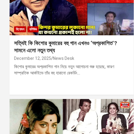
বিনোদন
বলিউড
সত্যিই কি কিশোর কুমারের বহু গান এখনও ‘অপ্রকাশিত’?
সামনে এলো নতুন তথ্য
December 12, 2025
News Desk
কিশোর কুমারের অপ্রকাশিত গান নিয়ে নতুন আলোচনা শুরু হয়েছে, কারণ
সাম্প্রতিক আর্কাইভে তাঁর বহু হারানো রেকর্ডিং…