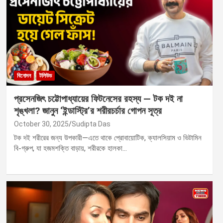
বিনোদন
টলিউড
প্রসেনজিৎ চট্টোপাধ্যায়ের ফিটনেসের রহস্য — টক দই না
শৃঙ্খলা? জানুন ‘ইন্ডাস্ট্রি’র শরীরচর্চার গোপন সূত্র
October 30, 2025
Sudipta Das
টক দই শরীরের জন্য উপকারী—এতে থাকে প্রোবায়োটিক, ক্যালসিয়াম ও ভিটামিন
বি-গ্রুপ, যা হজমশক্তি বাড়ায়, শরীরকে হালকা…