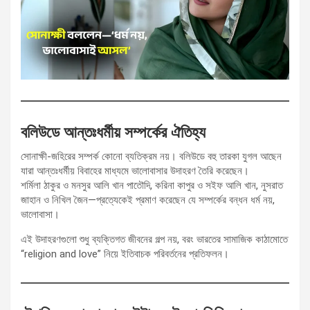
বলিউডে আন্তঃধর্মীয় সম্পর্কের ঐতিহ্য
সোনাক্ষী-জহিরের সম্পর্ক কোনো ব্যতিক্রম নয়। বলিউডে বহু তারকা যুগল আছেন
যারা আন্তঃধর্মীয় বিবাহের মাধ্যমে ভালোবাসার উদাহরণ তৈরি করেছেন।
শর্মিলা ঠাকুর ও মনসুর আলি খান পাতৌদি, করিনা কাপুর ও সইফ আলি খান, নুসরাত
জাহান ও নিখিল জৈন—প্রত্যেকেই প্রমাণ করেছেন যে সম্পর্কের বন্ধন ধর্ম নয়,
ভালোবাসা।
এই উদাহরণগুলো শুধু ব্যক্তিগত জীবনের গল্প নয়, বরং ভারতের সামাজিক কাঠামোতে
“religion and love” নিয়ে ইতিবাচক পরিবর্তনের প্রতিফলন।