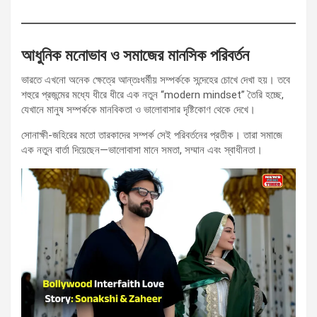
আধুনিক মনোভাব ও সমাজের মানসিক পরিবর্তন
ভারতে এখনো অনেক ক্ষেত্রে আন্তঃধর্মীয় সম্পর্ককে সন্দেহের চোখে দেখা হয়। তবে
শহুরে প্রজন্মের মধ্যে ধীরে ধীরে এক নতুন “modern mindset” তৈরি হচ্ছে,
যেখানে মানুষ সম্পর্ককে মানবিকতা ও ভালোবাসার দৃষ্টিকোণ থেকে দেখে।
সোনাক্ষী-জহিরের মতো তারকাদের সম্পর্ক সেই পরিবর্তনের প্রতীক। তারা সমাজে
এক নতুন বার্তা দিয়েছেন—ভালোবাসা মানে সমতা, সম্মান এবং স্বাধীনতা।