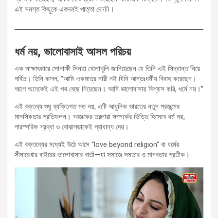
এই সমস্ত কিছুকে একদমই পাত্তা দেননি।
ধর্ম নয়, ভালোবাসাই আসল পরিচয়
এক সাক্ষাৎকারে সোনাক্ষী সিনহা খোলাখুলি জানিয়েছেন যে তিনি এই সিদ্ধান্ত নিয়ে
গর্বিত। তিনি বলেন, “আমি একমাত্র নারী নই যিনি আন্তঃধর্মীয় বিবাহ করেছেন।
আগে অনেকেই এই পথ বেছে নিয়েছেন। আমি ভালোবাসায় বিশ্বাস করি, ধর্মে নয়।”
এই বক্তব্য শুধু ব্যক্তিগত মত নয়, এটি আধুনিক ভারতের নতুন প্রজন্মের
মানসিকতার প্রতিফলন। আজকের তরুণরা সম্পর্কের ভিত্তি হিসেবে ধর্ম নয়,
পারস্পরিক শ্রদ্ধা ও বোঝাপড়াকেই প্রাধান্য দেয়।
এই বক্তব্যের মধ্যেই উঠে আসে “love beyond religion” বা ধর্মের
সীমারেখার বাইরের ভালোবাসার বার্তা—যা সমাজে সমতার ও মানবতার প্রতীক।