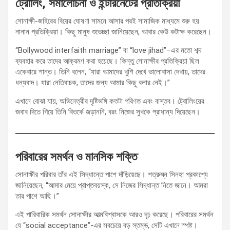
ট্রোলিং, সমালোচনা ও ইন্টারনেটের প্রতিক্রিয়া
সোনাক্ষী-জহিরের বিয়ের ঘোষণা সামনে আসার পরই সামাজিক মাধ্যমে শুরু হয়
নানান প্রতিক্রিয়া। কিছু মানুষ শুভেচ্ছা জানিয়েছেন, আবার কেউ কটাক্ষ করেছেন।
“Bollywood interfaith marriage” বা “love jihad”–এর মতো শব্দ
ব্যবহার করে তাদের আক্রমণ করা হয়েছে। কিন্তু সোনাক্ষীর প্রতিক্রিয়া ছিল
একেবারে শান্ত। তিনি বলেন, “যারা আমাদের খুশি দেখে ভালোবাসা দেখায়, তাদের
ধন্যবাদ। যারা নেতিবাচক, তাদের জন্য আমার কিছু বলার নেই।”
এখানে বোঝা যায়, অভিনেত্রীর দৃষ্টিভঙ্গি কতটা পরিণত এবং বাস্তব। ট্রোলিংয়ের
জবাব দিতে গিয়ে তিনি বিতর্কে জড়াননি, বরং নিজের সুখকে প্রাধান্য দিয়েছেন।
পরিবারের সমর্থন ও মানসিক শক্তি
সোনাক্ষীর পরিবার তাঁর এই সিদ্ধান্তে পাশে দাঁড়িয়েছে। শত্রুঘ্ন সিনহা প্রকাশ্যে
জানিয়েছেন, “আমার মেয়ে প্রাপ্তবয়স্ক, সে নিজের সিদ্ধান্ত নিতে জানে। আমরা
তার পাশে আছি।”
এই পারিবারিক সমর্থন সোনাক্ষীর আত্মবিশ্বাসকে আরও দৃঢ় করেছে। পরিবারের সমর্থন
যে “social acceptance”-এর সবচেয়ে বড় স্তম্ভ, সেটি এখানে স্পষ্ট।