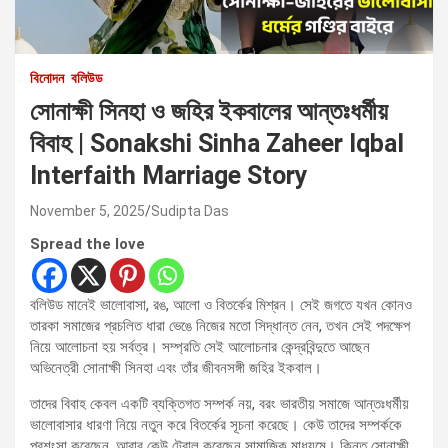
বিনোদন
বলিউড
সোনাক্ষী সিনহা ও জহির ইকবালের আন্তঃধর্মীয়
বিবাহ | Sonakshi Sinha Zaheer Iqbal
Interfaith Marriage Story
November 5, 2025
Sudipta Das
Spread the love
বলিউড মানেই ভালোবাসা, রঙ, আলো ও বিতর্কের মিশ্রন। সেই জগতে যখন কোনও
তারকা সমাজের প্রচলিত ধারা ভেঙে নিজের মতো সিদ্ধান্ত নেন, তখন সেই পদক্ষেপ
নিয়ে আলোচনা হয় সর্বত্র। সম্প্রতি সেই আলোচনার কেন্দ্রবিন্দুতে আছেন
অভিনেত্রী সোনাক্ষী সিনহা এবং তাঁর জীবনসঙ্গী জহির ইকবাল।
তাদের বিবাহ কেবল একটি ব্যক্তিগত সম্পর্ক নয়, বরং ভারতীয় সমাজে আন্তঃধর্মীয়
ভালোবাসার ধারণা নিয়ে নতুন করে বিতর্কের সূচনা করেছে। কেউ তাদের সম্পর্ককে
প্রশংসা করেছেন, আবার কেউ ট্রোল করেছেন সামাজিক মাধ্যমে। কিন্তু সোনাক্ষী