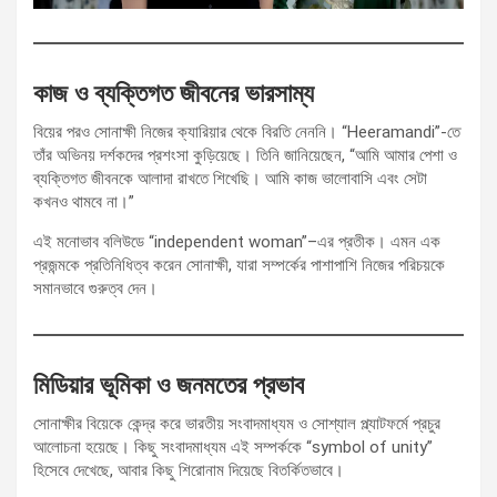
কাজ ও ব্যক্তিগত জীবনের ভারসাম্য
বিয়ের পরও সোনাক্ষী নিজের ক্যারিয়ার থেকে বিরতি নেননি। “Heeramandi”-তে
তাঁর অভিনয় দর্শকদের প্রশংসা কুড়িয়েছে। তিনি জানিয়েছেন, “আমি আমার পেশা ও
ব্যক্তিগত জীবনকে আলাদা রাখতে শিখেছি। আমি কাজ ভালোবাসি এবং সেটা
কখনও থামবে না।”
এই মনোভাব বলিউডে “independent woman”–এর প্রতীক। এমন এক
প্রজন্মকে প্রতিনিধিত্ব করেন সোনাক্ষী, যারা সম্পর্কের পাশাপাশি নিজের পরিচয়কে
সমানভাবে গুরুত্ব দেন।
মিডিয়ার ভূমিকা ও জনমতের প্রভাব
সোনাক্ষীর বিয়েকে কেন্দ্র করে ভারতীয় সংবাদমাধ্যম ও সোশ্যাল প্ল্যাটফর্মে প্রচুর
আলোচনা হয়েছে। কিছু সংবাদমাধ্যম এই সম্পর্ককে “symbol of unity”
হিসেবে দেখেছে, আবার কিছু শিরোনাম দিয়েছে বিতর্কিতভাবে।