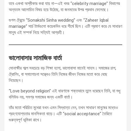
তবে একথা অস্বীকার করা যায় না—এই খবর “celebrity marriage” বিভাগের
অন্যতম আলোচিত বিষয় হয়ে উঠেছে, যা জনমতের উপর প্রভাব ফেলেছে।
গুগল ট্রেন্ডে “Sonakshi Sinha wedding” এবং “Zaheer Iqbal
marriage” সার্চ টার্মগুলো কয়েকদিন ধরে শীর্ষে ছিল। এটি প্রমাণ করে যে সাধারণ
মানুষ এই সম্পর্ক নিয়ে সত্যিই আগ্রহী।
ভালোবাসার সামাজিক বার্তা
সোনাক্ষীর গল্পে সবচেয়ে বড় শিক্ষা হলো, ভালোবাসা মানেই সাহস। সমাজের চাপ,
ট্রোলিং, বা সমালোচনা সত্ত্বেও তিনি নিজের জীবন নিজের মতো করে বেছে
নিয়েছেন।
“Love beyond religion” এই ধারণাকে শক্তভাবে তুলে ধরেছেন তিনি, যা শুধু
বলিউড নয়, সমগ্র সমাজের জন্য একটি বার্তা।
তাঁর মতো পরিচিত মুখেরা যখন এমন সিদ্ধান্ত নেন, তখন সাধারণ মানুষের মধ্যেও
গ্রহণযোগ্যতার মানসিকতা বাড়ে। এটি “social acceptance” তৈরিতে
গুরুত্বপূর্ণ ভূমিকা রাখে।