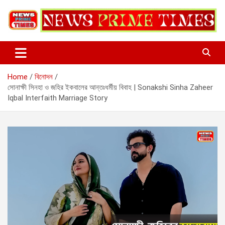
Skip
to
content
Home
বিনোদন
সোনাক্ষী সিনহা ও জহির ইকবালের আন্তঃধর্মীয় বিবাহ | Sonakshi Sinha Zaheer
Iqbal Interfaith Marriage Story