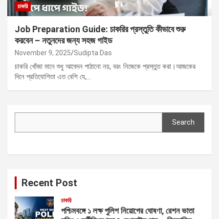
চাকরি
Job Preparation Guide: চাকরির প্রস্তুতি কীভাবে শুরু
করবেন – নতুনদের জন্য সহজ গাইড
November 9, 2025
Sudipta Das
চাকরি খোঁজা মানে শুধু আবেদন পাঠানো নয়, বরং নিজেকে প্রস্তুত করা।আজকের
দিনে প্রতিযোগিতা এত বেশি যে,…
Search
Search
Recent Post
চাকরি
পশ্চিমবঙ্গে ১ লক্ষ পুলিশ নিয়োগের ঘোষণা, রেশন ভাতা