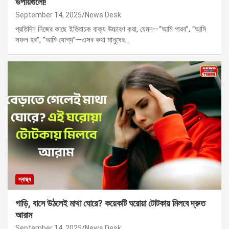
উপায়গুলো!
September 14, 2025
News Desk
প্রতিদিন নিজের কাছে ইতিবাচক বাক্য উচ্চারণ করা, যেমন—“আমি পারব”, “আমি
সফল হব”, “আমি যোগ্য”—এসব কথা মানুষের…
স্বাস্থ্য
গাড়ি, বাসে উঠলেই মাথা ঘোরে? কয়েকটি ঘরোয়া টোটকায় মিলবে দ্রুত
আরাম
September 14, 2025
News Desk