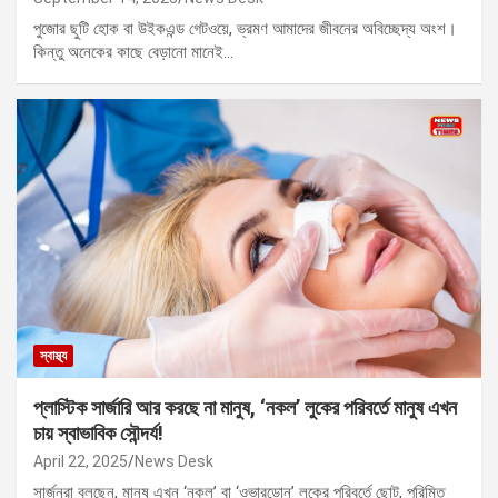
পুজোর ছুটি হোক বা উইকএন্ড গেটওয়ে, ভ্রমণ আমাদের জীবনের অবিচ্ছেদ্য অংশ।
কিন্তু অনেকের কাছে বেড়ানো মানেই…
স্বাস্থ্য
প্লাস্টিক সার্জারি আর করছে না মানুষ, ‘নকল’ লুকের পরিবর্তে মানুষ এখন
চায় স্বাভাবিক সৌন্দর্য!
April 22, 2025
News Desk
সার্জনরা বলছেন, মানুষ এখন ‘নকল’ বা ‘ওভারডোন’ লুকের পরিবর্তে ছোট, পরিমিত