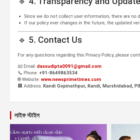
🔹 4. Transparency and Updat
Since we do not collect user information, there are no da
If our policy ever changes in the future, the updated vers
🔹 5. Contact Us
For any questions regarding this Privacy Policy, please cont
📧 Email:
dassudipta0091@gmail.com
📞 Phone:
+91-8649863534
🌐 Website:
www.newsprimetimes.com
🏢 Address:
Kandi Gopinathpur, Kandi, Murshidabad, P
লাইফ স্টাইল