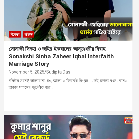
বিনোদন
বলিউড
সোনাক্ষী সিনহা ও জহির ইকবালের আন্তঃধর্মীয় বিবাহ |
Sonakshi Sinha Zaheer Iqbal Interfaith
Marriage Story
November 5, 2025
Sudipta Das
বলিউড মানেই ভালোবাসা, রঙ, আলো ও বিতর্কের মিশ্রন। সেই জগতে যখন কোনও
তারকা সমাজের প্রচলিত ধারা…