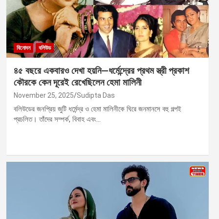
বিনোদন
বলিউড
৪৫ বছরে একবারও দেখা হয়নি—ধর্মেন্দ্রের প্রথম স্ত্রী প্রকাশ
কৌরকে কেন দূরেই রেখেছিলেন হেমা মালিনী
November 25, 2025
Sudipta Das
বলিউডের জনপ্রিয় জুটি ধর্মেন্দ্র ও হেমা মালিনীকে ঘিরে জনমানসে বহু গল্পই
প্রচলিত। তাঁদের সম্পর্ক, বিবাহ এবং…