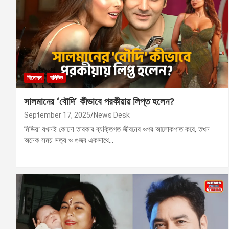
বিনোদন
বলিউড
সালমানের ‘বৌদি’ কীভাবে পরকীয়ায় লিপ্ত হলেন?
September 17, 2025
News Desk
মিডিয়া যখনই কোনো তারকার ব্যক্তিগত জীবনের ওপর আলোকপাত করে, তখন
অনেক সময় সত্য ও গুজব একসাথে…