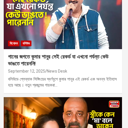
বিনোদন
বলিউড
গানের জগতে কুমার শানুর সেই রেকর্ড যা এখনো পর্যন্ত কেউ
ভাঙতে পারেননি!
September 12, 2025
News Desk
বলিউডে প্লেব্যাক সিঙ্গিংয়ের স্বর্ণযুগে কুমার শানুর এই রেকর্ড এক অনন্য ইতিহাস
হয়ে আছে। নতুন প্রজন্মের গায়করা…