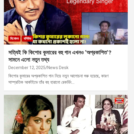
বিনোদন
বলিউড
সত্যিই কি কিশোর কুমারের বহু গান এখনও ‘অপ্রকাশিত’?
সামনে এলো নতুন তথ্য
December 12, 2025
News Desk
কিশোর কুমারের অপ্রকাশিত গান নিয়ে নতুন আলোচনা শুরু হয়েছে, কারণ
সাম্প্রতিক আর্কাইভে তাঁর বহু হারানো রেকর্ডিং…