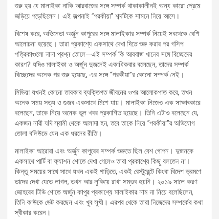
শুরু হয় যে মালাইকা নাকি আরবাজের সঙ্গে সম্পর্ক থাকাকালীনই অন্য কারো প্রেমে
জড়িয়ে পড়েছিলেন। এই জল্পনাই “পরকীয়া” শব্দটিকে সামনে নিয়ে আসে।
বিশেষ করে, অভিনেতা অর্জুন কাপুরের সঙ্গে মালাইকার সম্পর্ক নিয়েই সবথেকে বেশি
আলোচনা হয়েছে। তারা প্রকাশ্যে একসাথে দেখা দিতে শুরু করার পর গসিপ
পত্রিকাগুলো নানা প্রশ্ন তোলে—এই সম্পর্ক কি আরবাজ খানের সঙ্গে বিচ্ছেদের
কারণ? যদিও মালাইকা ও অর্জুন দুজনেই একাধিকবার বলেছেন, তাদের সম্পর্ক
বিচ্ছেদের অনেক পর শুরু হয়েছে, এর সঙ্গে “পরকীয়া”র কোনো সম্পর্ক নেই।
মিডিয়া যখনই কোনো তারকার ব্যক্তিগত জীবনের ওপর আলোকপাত করে, তখন
অনেক সময় সত্য ও গুজব একসাথে মিশে যায়। মালাইকা নিজেও এক সাক্ষাৎকারে
বলেছেন, তাকে নিয়ে অনেক ভুল খবর প্রকাশিত হয়েছে। তিনি এটাও বলেছেন যে,
একজন নারী যদি স্বামী থেকে আলাদা হন, তবে তাকে নিয়ে “পরকীয়া”র অভিযোগ
তোলা বলিউডে যেন এক ধরনের রীতি।
মালাইকা আরোরা এবং অর্জুন কাপুরের সম্পর্ক শুরুতে ছিল বেশ গোপন। দুজনকে
একসাথে পার্টি বা ফ্যাশন শোতে দেখা গেলেও তারা প্রকাশ্যে কিছু বলতেন না।
কিন্তু সময়ের সাথে সাথে যখন একই গাড়িতে, একই রেস্টুরেন্টে কিংবা বিদেশ ভ্রমণে
তাদের দেখা যেতে লাগল, তখন আর লুকিয়ে রাখা সম্ভব হয়নি। ২০১৯ সালে করণ
জোহরের টিভি শোতে অর্জুন কাপুর প্রকাশ্যে মালাইকার নাম না নিয়ে বলেছিলেন,
তিনি কাউকে ডেট করছেন এবং খুব সুখী। এরপর থেকে তারা নিজেদের সম্পর্কের কথা
স্বীকার করেন।