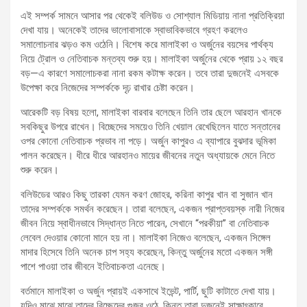
এই সম্পর্ক সামনে আসার পর থেকেই বলিউড ও সোশ্যাল মিডিয়ায় নানা প্রতিক্রিয়া
দেখা যায়। অনেকেই তাদের ভালোবাসাকে স্বাভাবিকভাবে গ্রহণ করলেও
সমালোচনার ঝড়ও কম ওঠেনি। বিশেষ করে মালাইকা ও অর্জুনের বয়সের পার্থক্য
নিয়ে ট্রোল ও নেতিবাচক মন্তব্য শুরু হয়। মালাইকা অর্জুনের থেকে প্রায় ১২ বছর
বড়—এ কারণে সমালোচকরা নানা রকম কটাক্ষ করেন। তবে তারা দুজনেই এসবকে
উপেক্ষা করে নিজেদের সম্পর্ককে দৃঢ় রাখার চেষ্টা করেন।
আরেকটি বড় বিষয় হলো, মালাইকা বারবার বলেছেন তিনি তার ছেলে আরহান খানকে
সবকিছুর উপরে রাখেন। বিচ্ছেদের সময়েও তিনি খেয়াল রেখেছিলেন যাতে সন্তানের
ওপর কোনো নেতিবাচক প্রভাব না পড়ে। অর্জুন কাপুরও এ ব্যাপারে বুঝদার ভূমিকা
পালন করেছেন। ধীরে ধীরে আরহানও মায়ের জীবনের নতুন অধ্যায়কে মেনে নিতে
শুরু করেন।
বলিউডের আরও কিছু তারকা যেমন করণ জোহর, করিনা কাপুর খান বা সুজান খান
তাদের সম্পর্ককে সমর্থন করেছেন। তারা বলেছেন, একজন প্রাপ্তবয়স্ক নারী নিজের
জীবন নিয়ে স্বাধীনভাবে সিদ্ধান্ত নিতে পারেন, সেখানে “পরকীয়া” বা নেতিবাচক
লেবেল দেওয়ার কোনো মানে হয় না। মালাইকা নিজেও বলেছেন, একজন সিঙ্গেল
মাদার হিসেবে তিনি অনেক চাপ সহ্য করেছেন, কিন্তু অর্জুনের মতো একজন সঙ্গী
পাশে পাওয়া তার জীবনে ইতিবাচকতা এনেছে।
বর্তমানে মালাইকা ও অর্জুন প্রায়ই একসাথে ইভেন্ট, পার্টি, ছুটি কাটাতে দেখা যায়।
যদিও মাঝে মাঝে তাদের বিচ্ছেদের গুজব ওঠে, কিন্তু তারা দুজনেই সাক্ষাৎকারে