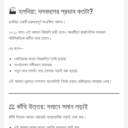
🏭 হলদিয়া: দলবদলের প্রভাব কতটা?
হলদিয়া একটি গুরুত্বপূর্ণ সংরক্ষিত আসন।
২০২১ সালে এই আসনে বিজেপি জয়ী হলেও পরবর্তীতে রাজনৈতিক দলবদল
পরিস্থিতিকে জটিল করে তোলে।
এর ফলে—
ভোটারদের মধ্যে বিভ্রান্তি তৈরি হয়েছে
সংগঠনগত সমীকরণ বদলেছে
নতুন করে সমর্থন গড়ে তোলার লড়াই শুরু হয়েছে
এই আসনে চূড়ান্ত ফলাফল অনেকটাই নির্ভর করবে ভোটারদের আস্থার ওপর।
⚖️ কাঁথি উত্তর: সমানে সমান লড়াই
কাঁথি উত্তর আসনে বরাবরই হাড্ডাহাড্ডি লড়াই দেখা যায়।
দুই প্রধান দলের মধ্যে ভোটের ব্যবধান খুবই কম