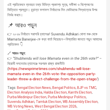
এই প্রতিবেদনে ব্যবহৃত তথ্য বিভিন্ন প্রকাশ্য সূত্র, সমীক্ষা ও বিশ্লেষণের
ভিত্তিতে প্রস্তুত। চূড়ান্ত ফলাফল নির্বাচনের দিন ভোটারদের সিদ্ধান্তের উপর
নির্ভর করবে।
📌 আরও পড়ুন
👉 ২০২৬ নির্বাচনে সরাসরি চ্যালেঞ্জ! Suvendu Adhikari খোলা মঞ্চ থেকে
Mamata Banerjee-কে কড়া বার্তা দিয়েছেন—বিস্তারিত জানতে পড়ুন আমাদের
প্রতিবেদন 👇
🔗
আরও পড়ুন:
👉
“Shubhendu will lose Mamata even in the 26th vote?”
–
বিরোধী দলনেতার চ্যালেঞ্জে সরগরম রাজ্য রাজনীতি
(
https://newsprimetimes.com/shubhendu-will-lose-
mamata-even-in-the-26th-vote-the-opposition-party-
leader-threw-a-direct-challenge-from-the-open-stage/
)
Tags:
Bengal Election News
,
Bengal Politics
,
BJP vs TMC
,
Election Analysis India
,
Haldia Election
,
Kanthi Election
,
Purba Medinipur Election
,
Purba Medinipur Politics
,
Suvendu Adhikari
,
Tamluk Election
,
WB Assembly Election
,
WB Voting News
,
West Bengal Election 2026
,