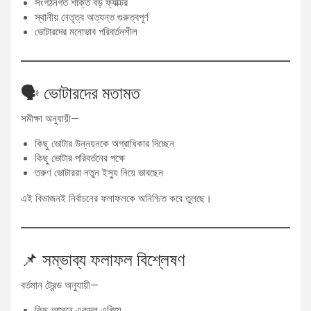
সংগঠনগত শক্তি বড় ফ্যাক্টর
স্থানীয় নেতৃত্ব অত্যন্ত গুরুত্বপূর্ণ
ভোটারদের মনোভাব পরিবর্তনশীল
🗣️ ভোটারদের মতামত
সমীক্ষা অনুযায়ী—
কিছু ভোটার উন্নয়নকে অগ্রাধিকার দিচ্ছেন
কিছু ভোটার পরিবর্তনের পক্ষে
তরুণ ভোটাররা নতুন ইস্যু নিয়ে ভাবছেন
এই বিভাজনই নির্বাচনের ফলাফলকে অনিশ্চিত করে তুলছে।
📌 সম্ভাব্য ফলাফল বিশ্লেষণ
বর্তমান ট্রেন্ড অনুযায়ী—
কিছু আসনে একদল এগিয়ে