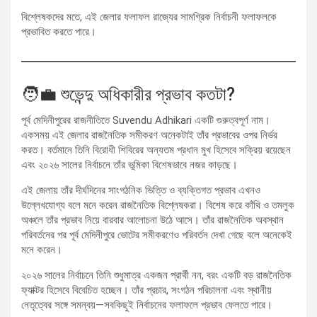
বিশ্লেষকদের মতে, এই জেলার ফলাফল রাজ্যের সামগ্রিক নির্বাচনী ফলাফলকে
প্রভাবিত করতে পারে।
🧑‍💼 শুভেন্দু অধিকারীর প্রভাব কতটা?
পূর্ব মেদিনীপুরের রাজনীতিতে Suvendu Adhikari একটি গুরুত্বপূর্ণ নাম।
একসময় এই জেলার রাজনৈতিক সমীকরণ অনেকটাই তাঁর প্রভাবের ওপর নির্ভর
করত। বর্তমানে তিনি বিরোধী শিবিরের অন্যতম প্রধান মুখ হিসেবে সক্রিয় রয়েছেন
এবং ২০২৬ সালের নির্বাচনে তাঁর ভূমিকা বিশেষভাবে নজর কাড়ছে।
এই জেলায় তাঁর দীর্ঘদিনের সাংগঠনিক ভিত্তি ও ব্যক্তিগত প্রভাব এখনও
উল্লেখযোগ্য বলে মনে করেন রাজনৈতিক বিশ্লেষকরা। বিশেষ করে কাঁথি ও তমলুক
অঞ্চলে তাঁর প্রভাব নিয়ে বারবার আলোচনা উঠে আসে। তাঁর রাজনৈতিক অবস্থান
পরিবর্তনের পর পূর্ব মেদিনীপুরে ভোটের সমীকরণেও পরিবর্তন দেখা গেছে বলে অনেকেই
মনে করেন।
২০২৬ সালের নির্বাচনে তিনি শুধুমাত্র একজন প্রার্থী নন, বরং একটি বড় রাজনৈতিক
ফ্যাক্টর হিসেবে বিবেচিত হচ্ছেন। তাঁর প্রচার, সংগঠন পরিচালনা এবং স্থানীয়
নেতৃত্বের সঙ্গে সমন্বয়—সবকিছুই নির্বাচনের ফলাফলে প্রভাব ফেলতে পারে।