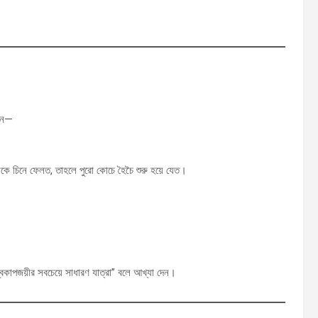
রেন—
াকে চিনে ফেলত, তাহলে পুরো কোচে হৈচৈ শুরু হয়ে যেত।
্বকাপজয়ীর সবচেয়ে সাধারণ যাত্রা” বলে আখ্যা দেন।