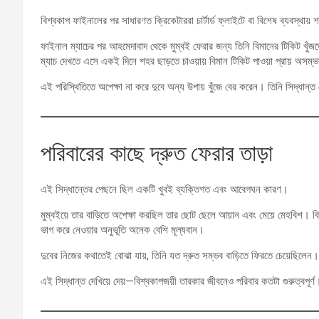
বিশ্বকাপ ফাইনালের পর সাধারণত ক্রিকেটাররা চার্টার্ড ফ্লাইটে বা বিশেষ ব্যবস্থায়
ফাইনাল ম্যাচের পর আহমেদাবাদ থেকে মুম্বই ফেরার জন্য তিনি বিমানের টিকিট খুঁজত
ম্যাচ দেখতে এসে একই দিনে শহর ছাড়তে চাওয়ায় বিমান টিকিট পাওয়া প্রায় অসম্ভ
এই পরিস্থিতিতে অপেক্ষা না করে দুবে অন্য উপায় খুঁজে বের করেন। তিনি সিদ্ধান্
পরিবারের কাছে দ্রুত ফেরার তাড়া
এই সিদ্ধান্তের পেছনে ছিল একটি খুবই ব্যক্তিগত এবং আবেগঘন কারণ।
মুম্বইয়ে তার বাড়িতে অপেক্ষা করছিল তার ছোট ছেলে আয়ান এবং মেয়ে মেহবিশ। ব
ভাগ করে নেওয়ার অনুভূতি অনেক বেশি মূল্যবান।
দুবের নিজের কথাতেই বোঝা যায়, তিনি যত দ্রুত সম্ভব বাড়িতে ফিরতে চেয়েছিলেন।
এই সিদ্ধান্ত দেখিয়ে দেয়—বিশ্বকাপজয়ী তারকার জীবনেও পরিবার কতটা গুরুত্বপূর্ণ