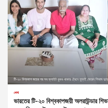
টি-২০ বিশ্বকাপ জয়ের পর সব ফ্লাইট বুকড থাকায় ট্রেনে মুম্বই ফেরেন শিভাম দুবে; 
খেলা
ভারতের টি-২০ বিশ্বকাপজয়ী অলরাউন্ডার শিভা