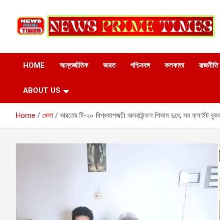
Skip
to
content
HOME
আন্তর্জাতিক
ভারত
পশ্চিমবঙ্গ
কলকাতা
রাজনীতি
ABOUT US
Home
খেলা
ভারতের টি-২০ বিশ্বকাপজয়ী অলরাউন্ডার শিভাম দুবে; সব ফ্লাইট বুকড