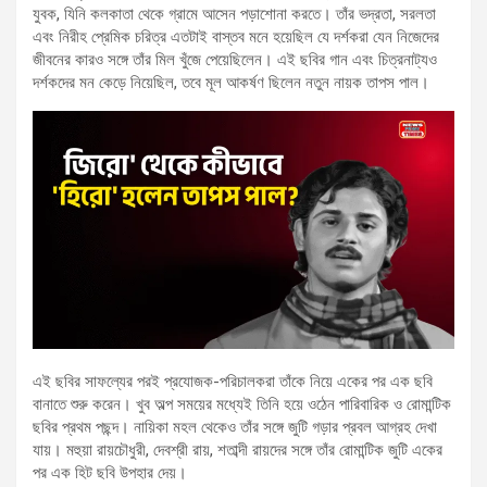
যুবক, যিনি কলকাতা থেকে গ্রামে আসেন পড়াশোনা করতে। তাঁর ভদ্রতা, সরলতা
এবং নিরীহ প্রেমিক চরিত্র এতটাই বাস্তব মনে হয়েছিল যে দর্শকরা যেন নিজেদের
জীবনের কারও সঙ্গে তাঁর মিল খুঁজে পেয়েছিলেন। এই ছবির গান এবং চিত্রনাট্যও
দর্শকদের মন কেড়ে নিয়েছিল, তবে মূল আকর্ষণ ছিলেন নতুন নায়ক তাপস পাল।
এই ছবির সাফল্যের পরই প্রযোজক-পরিচালকরা তাঁকে নিয়ে একের পর এক ছবি
বানাতে শুরু করেন। খুব অল্প সময়ের মধ্যেই তিনি হয়ে ওঠেন পারিবারিক ও রোমান্টিক
ছবির প্রথম পছন্দ। নায়িকা মহল থেকেও তাঁর সঙ্গে জুটি গড়ার প্রবল আগ্রহ দেখা
যায়। মহুয়া রায়চৌধুরী, দেবশ্রী রায়, শতাব্দী রায়দের সঙ্গে তাঁর রোমান্টিক জুটি একের
পর এক হিট ছবি উপহার দেয়।