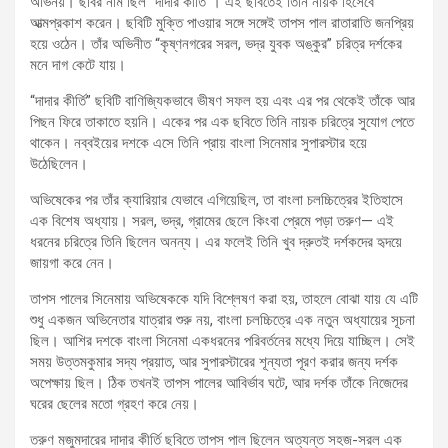
অভিনয়। ছবির নাম ছিল “দাদার কীর্তি”। এই ছবিতেই তিনি নায়ক হিসেবে
আত্মপ্রকাশ করেন। ছবিটি মুক্তি পাওয়ার সঙ্গে সঙ্গেই তাপস পাল রাতারাতি জনপ্রিয়
হয়ে ওঠেন। তাঁর অভিনীত “কৃষ্ণনগরের সরল, ভদ্র যুবক অঙ্কুর” চরিত্র দর্শকের
মনে দাগ কেটে যায়।
“দাদার কীর্তি” ছবিটি বাণিজ্যিকভাবে ভীষণ সফল হয় এবং এর পর থেকেই তাঁকে আর
পিছন ফিরে তাকাতে হয়নি। একের পর এক ছবিতে তিনি নায়ক চরিত্রে সুযোগ পেতে
থাকেন। নব্বইয়ের দশকে এসে তিনি প্রায় বাংলা সিনেমার সুপারস্টার হয়ে
উঠেছিলেন।
অভিষেকের পর তাঁর ক্যারিয়ার যেভাবে এগিয়েছিল, তা বাংলা চলচ্চিত্রের ইতিহাসে
এক বিশেষ অধ্যায়। সরল, ভদ্র, গ্রামের ছেলে কিংবা প্রেমে পড়া তরুণ— এই
ধরনের চরিত্রে তিনি ছিলেন অনন্য। এর ফলেই তিনি খুব দ্রুতই দর্শকদের হৃদয়ে
জায়গা করে নেন।
তাপস পালের সিনেমায় অভিষেককে যদি বিশ্লেষণ করা হয়, তাহলে বোঝা যায় যে এটি
শুধু একজন অভিনেতার যাত্রার শুরু নয়, বাংলা চলচ্চিত্রে এক নতুন অধ্যায়ের সূচনা
ছিল। আশির দশকে বাংলা সিনেমা একধরনের পরিবর্তনের মধ্যে দিয়ে যাচ্ছিল। সেই
সময় উত্তমকুমার সদ্য প্রয়াত, আর সুপারস্টারের শূন্যতা পূরণ করার জন্য দর্শক
অপেক্ষায় ছিল। ঠিক তখনই তাপস পালের আবির্ভাব ঘটে, আর দর্শক তাঁকে নিজেদের
ঘরের ছেলের মতো গ্রহণ করে নেয়।
তরুণ মজুমদারের দাদার কীর্তি ছবিতে তাপস পাল ছিলেন অত্যন্ত সহজ-সরল এক