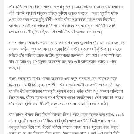
তাঁর অভিনয়ের ধরণ ছিল অত্যন্ত প্রাকৃতিক। তিনি কোনও অতিরিক্ত মেকআপ বা
ভঙ্গি ছাড়াই সাধারণ মানুষের চরিত্র ফুটিয়ে তুলতে পারতেন। ফলে গ্রামীণ দর্শক
থেকে শুরু করে শহুরে বুদ্ধিজীবী—সবাই তাঁকে সমানভাবে আপন করে নিয়েছিল।
আশির ও নব্বইয়ের দশকে তিনি প্রায় পরিবারের সদস্যের মতো প্রতিটি বাঙালি
দর্শকের ঘরে পৌঁছে গিয়েছিলেন তাঁর অভিনীত চরিত্রগুলোর মাধ্যমে।
তাপস পালের সিনেমায় প্রবেশকে আরও বিশেষ করে তুলেছিল তাঁর অল্প বয়সে এত বড়
সাফল্য অর্জন। খুব অল্প সময়ের মধ্যে তিনি জাতীয় স্তরেও স্বীকৃতি পান। সাহেব
ছবিতে তাঁর অভিনয় তাঁকে জাতীয় পুরস্কারের মনোনয়ন এনে দেয়। এতে স্পষ্ট হয়ে
যায় যে তিনি শুধু বাণিজ্যিক অভিনেতা নন, বরং গুণী অভিনেতার পর্যায়েও পৌঁছে
গেছেন।
বাংলা চলচ্চিত্রে তাপস পালের অভিষেক এক নতুন নায়ককে জন্ম দিয়েছিল, যিনি
ছিলেন সাদামাটা কিন্তু হৃদয়স্পর্শী। তাঁর যাত্রার শুরুটা যে কতটা শক্তিশালী ছিল,
তা তাঁর দীর্ঘ ক্যারিয়ারের সাফল্যই প্রমাণ করে। দর্শক তাঁকে শুধু একজন অভিনেতা
হিসেবে নয়, তাঁদের আবেগের অংশ হিসেবে গ্রহণ করেছিলেন। সেই কারণেই আজও
তাঁর প্রথম ছবির কথা উঠলেই ভক্তদের চোখে nostalgia ভেসে ওঠে।
তবে তাপস পালকে নিয়ে বিতর্ক বরাবরই ছিল। আজ থেকে অনেক বছর আগে, ২০১৪
সালে, কেন্দ্রীয় সরকারের নির্বাচনের কিছুদিন আগে একটি নির্বাচনী প্রচার সভায়
বক্তৃতা দিতে গিয়ে মহা বিতর্কে জড়িয়ে পড়লেন তাপস পাল। সূত্রের খবর, উক্ত
সভায় তাপস পাল নিজেকে নিয়ে বলেন, “চন্দননগরের মাল”। হ্যাঁ, এই বলেই তিনি