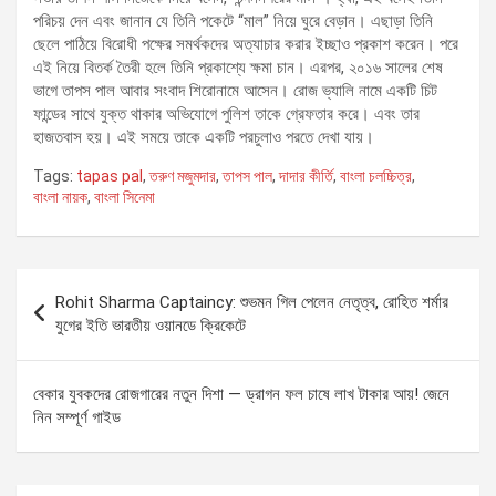
পরিচয় দেন এবং জানান যে তিনি পকেটে “মাল” নিয়ে ঘুরে বেড়ান। এছাড়া তিনি
ছেলে পাঠিয়ে বিরোধী পক্ষের সমর্থকদের অত্যাচার করার ইচ্ছাও প্রকাশ করেন। পরে
এই নিয়ে বিতর্ক তৈরী হলে তিনি প্রকাশ্যে ক্ষমা চান। এরপর, ২০১৬ সালের শেষ
ভাগে তাপস পাল আবার সংবাদ শিরোনামে আসেন। রোজ ভ্যালি নামে একটি চিট
ফান্ডের সাথে যুক্ত থাকার অভিযোগে পুলিশ তাকে গ্রেফতার করে। এবং তার
হাজতবাস হয়। এই সময়ে তাকে একটি পরচুলাও পরতে দেখা যায়।
Tags:
tapas pal
,
তরুণ মজুমদার
,
তাপস পাল
,
দাদার কীর্তি
,
বাংলা চলচ্চিত্র
,
বাংলা নায়ক
,
বাংলা সিনেমা
Post
Rohit Sharma Captaincy: শুভমন গিল পেলেন নেতৃত্ব, রোহিত শর্মার
navigation
যুগের ইতি ভারতীয় ওয়ানডে ক্রিকেটে
বেকার যুবকদের রোজগারের নতুন দিশা — ড্রাগন ফল চাষে লাখ টাকার আয়! জেনে
নিন সম্পূর্ণ গাইড