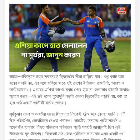
ভারত–পাকিস্তান ম্যাচ সবসময়ই ক্রিকেটের সীমা ছাড়িয়ে যায়। শুধু ব্যাট আর
বলের লড়াই নয়, এর সঙ্গে জড়িয়ে থাকে দুই দেশের ইতিহাস, রাজনীতি, আবেগ ও
জাতীয়তাবোধ। এবারের এশিয়া কাপের ম্যাচ শেষে হাত না মেলানোর ঘটনাটি আবারও
প্রমাণ করল—এই দুই দলের মুখোমুখি লড়াই কেবল ক্রিকেটীয় লড়াই নয়, বরং তা
হয়ে ওঠে একটি প্রতীকী বার্তার ক্ষেত্র।
সূর্যকুমার যাদব ও ভারতীয় দলের সিদ্ধান্ত নিছকই হঠাৎ করে নেওয়া হয়নি। এটি
ছিল পরিকল্পিত, ভেবেচিন্তে নেওয়া পদক্ষেপ। ভারতীয় সেনাদের প্রতি সমর্থন ও
পহেলগাঁও হামলায় নিহত শহিদদের পরিবারের প্রতি সংহতি জানানোই ছিল এই
উদ্যোগের মূল উদ্দেশ্য। ক্রিকেট মাঠ থেকে প্রতিবাদ জানানোর এমন একটি পথ