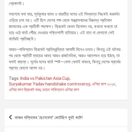
প্রেক্ষাপট।
সবশেষে বলা যায়, সূর্যকুমার যাদব ও ভারতীয় দলের এই সিদ্ধান্ত নিছকই করমর্দন
এড়িয়ে চলা নয়। এটি ছিল দেশের পক্ষ থেকে সন্ত্রাসবাদের বিরুদ্ধে প্রতিবাদ
জানানোর এক প্রতীকী পদক্ষেপ। ক্রিকেট কেবল বিনোদন নয়, কখনো কখনো তা
হয়ে ওঠে বার্তা পৌঁছে দেওয়ার শক্তিশালী হাতিয়ার। এই হাত না মেলানো সেই
বার্তারই প্রতিচ্ছবি।
ভারত–পাকিস্তান ক্রিকেট প্রতিদ্বন্দ্বিতা আগামী দিনেও চলবে। কিন্তু এই ঘটনার
পর থেকে প্রতিটি ম্যাচের আবহ আরও রাজনৈতিক, আরও আবেগঘন হয়ে উঠবে, তা
বলাই বাহুল্য। সূর্যের দলের বার্তা স্পষ্ট—খেলা খেলাই থাকবে, কিন্তু দেশের স্বার্থের
প্রশ্নে কোনো আপস নয়।
Tags:
India vs Pakistan Asia Cup
,
Suryakumar Yadav handshake controversy
,
এশিয়া কাপ ২০২৫
,
এশিয়া কাপ ক্রিকেট খবর
,
ভারত পাকিস্তান এশিয়া কাপ
Post
কাঞ্চন মল্লিকের‌ ‘ছেলেবেলা’ কেটেছিল খুবই কষ্টে!
navigation