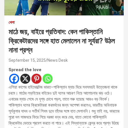
খেলা
মাঠে জয়, বাইরে প্রতিবাদ: কেন পাকিস্তানি
ক্রিকেটারদের সঙ্গে হাত মেলালেন না সূর্যরা? উঠল
নানা প্রশ্ন
September 15, 2025
News Desk
Spread the love
এশিয়া কাপের হাইভোল্টেজ ভারত–পাকিস্তান ম্যাচ ঘিরে সবসময়ই উত্তেজনা থাকে
চরমে। মাঠের লড়াইয়ের বাইরেও দুই দলের আচরণ নিয়ে আলোচনার ঝড় ওঠে।
এবারের ম্যাচ শেষে যে দৃশ্য চোখে পড়ল, তাতে শুরু হয়েছে আরও বড় বিতর্ক।
পাকিস্তান দলের ক্রিকেটাররা করমর্দনের জন্য অপেক্ষা করলেও, ভারতীয় অধিনায়ক
সূর্যকুমার যাদব ও সতীর্থ শিবম দুবে তাঁদের সঙ্গে হাত মেলাননি। শুধু তাই নয়, ভারতের
পুরো দল সাজঘরে ফিরে গিয়ে দরজা বন্ধ করে দেয়, যাতে কোনো পাকিস্তানি
ক্রিকেটার ভেতরে প্রবেশ করতে না পারে। এই সিদ্ধান্তকে কেন্দ্র করে প্রশ্ন উঠছে