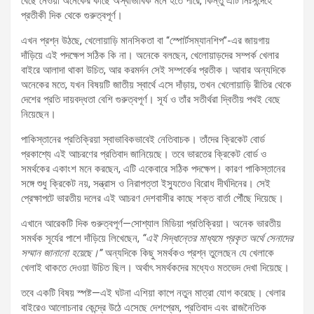
বেছে নেওয়া অনেকের কাছে অস্বাভাবিক মনে হতে পারে, কিন্তু এটি নিঃসন্দেহে
প্রতীকী দিক থেকে গুরুত্বপূর্ণ।
এখন প্রশ্ন উঠছে, খেলোয়াড়ি মানসিকতা বা “স্পোর্টসম্যানশিপ”-এর জায়গায়
দাঁড়িয়ে এই পদক্ষেপ সঠিক কি না। অনেকে বলছেন, খেলোয়াড়দের সম্পর্ক খেলার
বাইরে আলাদা থাকা উচিত, আর করমর্দন সেই সম্পর্কের প্রতীক। আবার অন্যদিকে
অনেকের মতে, যখন বিষয়টি জাতীয় স্বার্থে এসে দাঁড়ায়, তখন খেলোয়াড়ি রীতির থেকে
দেশের প্রতি দায়বদ্ধতা বেশি গুরুত্বপূর্ণ। সূর্য ও তাঁর সতীর্থরা দ্বিতীয় পথই বেছে
নিয়েছেন।
পাকিস্তানের প্রতিক্রিয়া স্বাভাবিকভাবেই নেতিবাচক। তাঁদের ক্রিকেট বোর্ড
প্রকাশ্যে এই আচরণের প্রতিবাদ জানিয়েছে। তবে ভারতের ক্রিকেট বোর্ড ও
সমর্থকের একাংশ মনে করছেন, এটি একেবারে সঠিক পদক্ষেপ। কারণ পাকিস্তানের
সঙ্গে শুধু ক্রিকেট নয়, সন্ত্রাস ও নিরাপত্তা ইস্যুতেও বিরোধ দীর্ঘদিনের। সেই
প্রেক্ষাপটে ভারতীয় দলের এই আচরণ দেশবাসীর কাছে শক্ত বার্তা পৌঁছে দিয়েছে।
এখানে আরেকটি দিক গুরুত্বপূর্ণ—সোশ্যাল মিডিয়া প্রতিক্রিয়া। অনেক ভারতীয়
সমর্থক সূর্যের পাশে দাঁড়িয়ে লিখেছেন,
“এই সিদ্ধান্তের মাধ্যমে প্রকৃত অর্থে সেনাদের
সম্মান জানানো হয়েছে।”
অন্যদিকে কিছু সমর্থকও প্রশ্ন তুলেছেন যে খেলাকে
খেলাই থাকতে দেওয়া উচিত ছিল। অর্থাৎ সমর্থকদের মধ্যেও মতভেদ দেখা দিয়েছে।
তবে একটি বিষয় স্পষ্ট—এই ঘটনা এশিয়া কাপে নতুন মাত্রা যোগ করেছে। খেলার
বাইরেও আলোচনার কেন্দ্রে উঠে এসেছে দেশপ্রেম, প্রতিবাদ এবং রাজনৈতিক