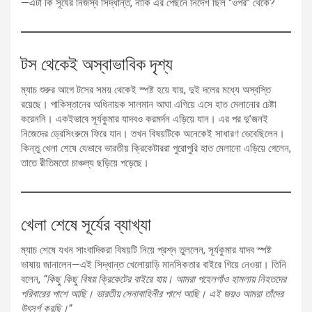
—এটা কি সূর্যের নিজস্ব সিদ্ধান্ত, নাকি এর পেছনে নির্দেশ ছিল “ওপর” থেকে?
টস থেকেই অস্বাভাবিক দৃশ্য
ম্যাচ শুরুর আগে টসের সময় থেকেই স্পষ্ট হয়ে যায়, দুই দলের মধ্যে অস্বস্তি
রয়েছে। পাকিস্তানের অধিনায়ক সালমান আঘা এগিয়ে এসে হাত মেলানোর চেষ্টা
করেননি। একইভাবে সূর্যকুমার যাদবও করমর্দন এড়িয়ে যান। এর পর দু’জনই
নিজেদের ড্রেসিংরুমে ফিরে যান। তখন বিষয়টিকে অনেকেই সাধারণ ভেবেছিলেন।
কিন্তু খেলা শেষে যেভাবে ভারতীয় ক্রিকেটাররা পুরোপুরি হাত মেলানো এড়িয়ে গেলেন,
তাতে রীতিমতো চাঞ্চল্য ছড়িয়ে পড়েছে।
খেলা শেষে সূর্যের ব্যাখ্যা
ম্যাচ শেষে যখন সাংবাদিকরা বিষয়টি নিয়ে প্রশ্ন তুললেন, সূর্যকুমার যাদব স্পষ্ট
ভাষায় জানালেন—এই সিদ্ধান্ত খেলোয়াড়ি মানসিকতার বাইরে গিয়ে নেওয়া। তিনি
বলেন,
“কিছু কিছু বিষয় ক্রিকেটের বাইরে যায়। আমরা পহেলগাঁও হামলায় নিহতদের
পরিবারের পাশে আছি। ভারতীয় সেনাবাহিনীর পাশে আছি। এই জয়ও আমরা তাঁদের
উৎসর্গ করছি।”