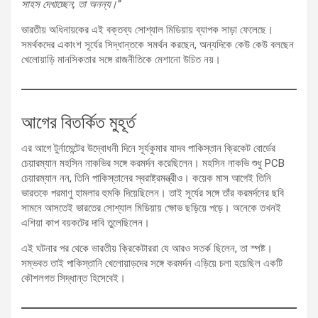
সাহস দেখাচ্ছেন, তা অনন্য।”
ভারতীয় অধিনায়কের এই বক্তব্য সোশ্যাল মিডিয়ায় ব্যাপক সাড়া ফেলেছে।
সমর্থকদের একাংশ সূর্যের সিদ্ধান্তকে সমর্থন করছেন, অন্যদিকে কেউ কেউ বলছেন
খেলোয়াড়ি মানসিকতার সঙ্গে রাজনীতিকে মেশানো উচিত নয়।
আগের বিতর্কিত মুহূর্ত
এর আগে টুর্নামেন্টের উদ্বোধনী দিনে সূর্যকুমার যাদব পাকিস্তান ক্রিকেট বোর্ডের
চেয়ারম্যান মহসিন নাকভির সঙ্গে করমর্দন করেছিলেন। মহসিন নাকভি শুধু PCB
চেয়ারম্যান নন, তিনি পাকিস্তানের স্বরাষ্ট্রমন্ত্রীও। কয়েক মাস আগেই তিনি
ভারতকে পরমাণু হামলার হুমকি দিয়েছিলেন। তাই সূর্যের সঙ্গে তাঁর করমর্দনের ছবি
সামনে আসতেই ভারতের সোশ্যাল মিডিয়ায় ক্ষোভ ছড়িয়ে পড়ে। অনেকে তখনই
এশিয়া কাপ বয়কটের দাবি তুলেছিলেন।
এই ঘটনার পর থেকে ভারতীয় ক্রিকেটাররা যে আরও সতর্ক ছিলেন, তা স্পষ্ট।
সম্ভবত তাই পাকিস্তানি খেলোয়াড়দের সঙ্গে করমর্দন এড়িয়ে চলা হয়েছিল একটি
কৌশলগত সিদ্ধান্ত হিসেবেই।