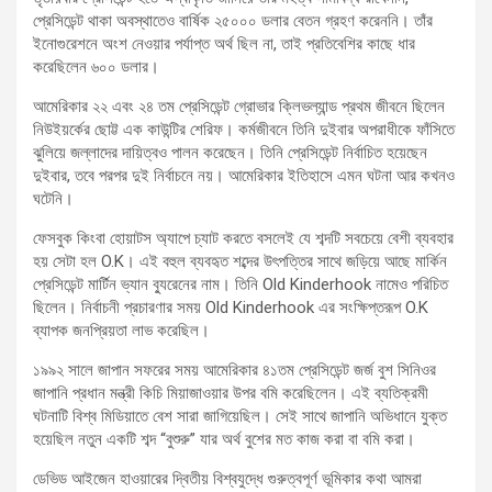
প্রেসিডেন্ট থাকা অবস্থাতেও বার্ষিক ২৫০০০ ডলার বেতন গ্রহণ করেননি। তাঁর
ইনোগুরেশনে অংশ নেওয়ার পর্যাপ্ত অর্থ ছিল না, তাই প্রতিবেশির কাছে ধার
করেছিলেন ৬০০ ডলার।
আমেরিকার ২২ এবং ২৪ তম প্রেসিডেন্ট গ্রোভার ক্লিভল্যান্ড প্রথম জীবনে ছিলেন
নিউইয়র্কের ছোট্ট এক কাউন্টির শেরিফ। কর্মজীবনে তিনি দুইবার অপরাধীকে ফাঁসিতে
ঝুলিয়ে জল্লাদের দায়িত্বও পালন করেছেন। তিনি প্রেসিডেন্ট নির্বাচিত হয়েছেন
দুইবার, তবে পরপর দুই নির্বাচনে নয়। আমেরিকার ইতিহাসে এমন ঘটনা আর কখনও
ঘটেনি।
ফেসবুক কিংবা হোয়াটস অ্যাপে চ্যাট করতে বসলেই যে শব্দটি সবচেয়ে বেশী ব্যবহার
হয় সেটা হল O.K। এই বহুল ব্যবহৃত শব্দের উৎপত্তির সাথে জড়িয়ে আছে মার্কিন
প্রেসিডেন্ট মার্টিন ভ্যান ব্যুরেনের নাম। তিনি Old Kinderhook নামেও পরিচিত
ছিলেন। নির্বাচনী প্রচারণার সময় Old Kinderhook এর সংক্ষিপ্তরূপ O.K
ব্যাপক জনপ্রিয়তা লাভ করেছিল।
১৯৯২ সালে জাপান সফরের সময় আমেরিকার ৪১তম প্রেসিডেন্ট জর্জ বুশ সিনিওর
জাপানি প্রধান মন্ত্রী কিচি মিয়াজাওয়ার উপর বমি করেছিলেন। এই ব্যতিক্রমী
ঘটনাটি বিশ্ব মিডিয়াতে বেশ সারা জাগিয়েছিল। সেই সাথে জাপানি অভিধানে যুক্ত
হয়েছিল নতুন একটি শব্দ “বুশুরু” যার অর্থ বুশের মত কাজ করা বা বমি করা।
ডেভিড আইজেন হাওয়ারের দ্বিতীয় বিশ্বযুদ্ধে গুরুত্বপূর্ণ ভূমিকার কথা আমরা