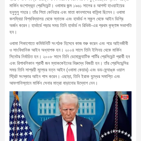
মার্কিন বংশোদ্ভূত প্রেসিডেন্ট। ওবামার জন্ম ১৯৬১ সালের ৪ আগস্ট হাওয়াইয়ের
হনুলুলু শহরে। তাঁর পিতা কেনিয়ার এবং মাতা কানসাসের বাসিন্দা ছিলেন। ওবামা
কলম্বিয়া বিশ্ববিদ্যালয় থেকে স্নাতক এবং হার্ভার্ড ল স্কুল থেকে আইন ডিগ্রি
অর্জন করেন। হার্ভার্ডে পড়ার সময় তিনি হার্ভার্ড ল রিভিউ-এর প্রথম কৃষ্ণাঙ্গ সভাপতি
হন।
ওবামা শিকাগোতে কমিউনিটি সংগঠক হিসেবে কাজ শুরু করেন এবং পরে আইনজীবী
ও সাংবিধানিক আইন অধ্যাপক হন। ২০০৪ সালে তিনি ইলিনয় থেকে মার্কিন
সিনেটর নির্বাচিত হন। ২০০৮ সালে তিনি ডেমোক্র্যাটিক পার্টির প্রেসিডেন্ট প্রার্থী হন
এবং রিপাবলিকান প্রার্থী জন ম্যাককেইনের বিরুদ্ধে বিজয়ী হন। তাঁর প্রেসিডেন্সির
সময় তিনি সাশ্রয়ী মূল্যের যত্ন আইন (ওবামা কেয়ার) এবং ডড-ফ্র্যাঙ্ক ওয়াল
স্ট্রিট সংস্কার আইন পাস করেন। এছাড়া, তিনি ইরাক যুদ্ধের সমাপ্তি এবং
আফগানিস্তানে মার্কিন সেনার মাত্রা বাড়ানোর উদ্যোগ নেন।