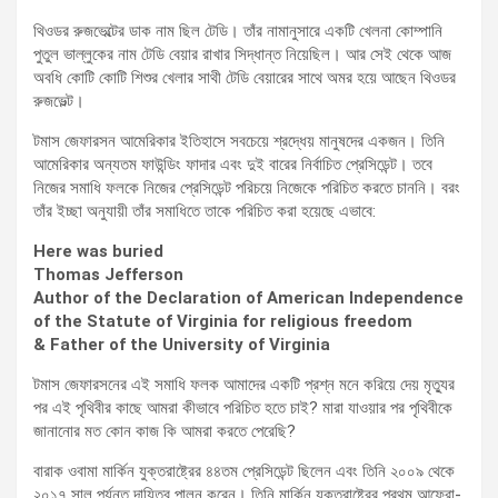
থিওডর রুজভেল্টের ডাক নাম ছিল টেডি। তাঁর নামানুসারে একটি খেলনা কোম্পানি
পুতুল ভাল্লুকের নাম টেডি বেয়ার রাখার সিদ্ধান্ত নিয়েছিল। আর সেই থেকে আজ
অবধি কোটি কোটি শিশুর খেলার সাথী টেডি বেয়ারের সাথে অমর হয়ে আছেন থিওডর
রুজভেল্ট।
টমাস জেফারসন আমেরিকার ইতিহাসে সবচেয়ে শ্রদ্ধেয় মানুষদের একজন। তিনি
আমেরিকার অন্যতম ফাউন্ডিং ফাদার এবং দুই বারের নির্বাচিত প্রেসিডেন্ট। তবে
নিজের সমাধি ফলকে নিজের প্রেসিডেন্ট পরিচয়ে নিজেকে পরিচিত করতে চাননি। বরং
তাঁর ইচ্ছা অনুযায়ী তাঁর সমাধিতে তাকে পরিচিত করা হয়েছে এভাবে:
Here was buried
Thomas Jefferson
Author of the Declaration of American Independence
of the Statute of Virginia for religious freedom
& Father of the University of Virginia
টমাস জেফারসনের এই সমাধি ফলক আমাদের একটি প্রশ্ন মনে করিয়ে দেয় মৃত্যুর
পর এই পৃথিবীর কাছে আমরা কীভাবে পরিচিত হতে চাই? মারা যাওয়ার পর পৃথিবীকে
জানানোর মত কোন কাজ কি আমরা করতে পেরেছি?
বারাক ওবামা মার্কিন যুক্তরাষ্ট্রের ৪৪তম প্রেসিডেন্ট ছিলেন এবং তিনি ২০০৯ থেকে
২০১৭ সাল পর্যন্ত দায়িত্ব পালন করেন। তিনি মার্কিন যুক্তরাষ্ট্রের প্রথম আফ্রো-