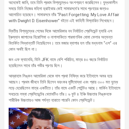
অনেকেই জানি, তবে তিনি প্রথম বিশ্বযুদ্ধেও অংশগ্রহণ করেছিলেন। যুদ্ধকালীন
সময়ে তিনি নিজের মহিলা ড্রাইভার কেই সামারসবে’র সাথে প্রণয়ের জন্যও
আলোচিত হয়েছেন। সামারসবে তাঁর “Past Forgetting: My Love Affair
with Dwight D. Eisenhower” বইতে এই কাহিনী বিস্তারিত লিখেছেন।
দ্বিতীয় বিশ্বযুদ্ধের শেষের দিকে আমেরিকার নব নির্বাচিত প্রেসিডেন্ট হ্যারি এস
ট্রুম্যান জাপানের হিরোশিমা ও নাগাসাকিতে পারমাণবিক বোমা ফেলার অত্যন্ত
বিতর্কিত সিদ্ধান্তটি নিয়েছিলেন। তবে মজার ব্যাপার হল তাঁর মধ্যনাম “এস” এর
কোন অর্থই ছিল না।
জন এফ ক্যানেডি, যিনি JFK নামে বেশি পরিচিত, মাত্র ৪৩ বছরে নির্বাচিত
হয়েছিলেন সাথে তাঁর গভীর প্রণয় ছিল।
আব্রাহাম লিঙ্কন আমেরিকা থেকে দাস প্রথা নিষিদ্ধ করে ইতিহাসে অমর হয়ে
আছেন। প্রথম জীবনে তিনি ছিলেন ভয়ংকর মুষ্টিযোদ্ধা এবং প্রায় ৩০০ মত যুদ্ধে
লড়ে হেরেছিলেন মাত্র একটিতে। তাঁর নামে একটি পেটেন্টও আছে। মার্কিন ইতিহাসে
সবচেয়ে লম্বা প্রেসিডেন্টের খেতাবটিও তাঁর। ৬ ফুট ৪ ইঞ্চি উচ্চতার লিঙ্কনকে
শারীরিক উচ্চতায়ও আজ পর্যন্ত হারাতে পারেনি কোন প্রেসিডেন্ট।