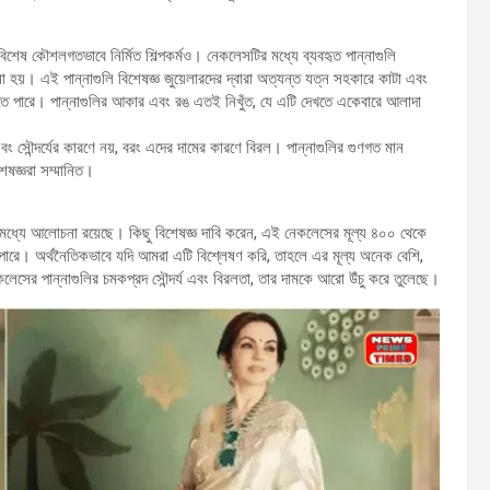
বিশেষ কৌশলগতভাবে নির্মিত শিল্পকর্মও। নেকলেসটির মধ্যে ব্যবহৃত পান্নাগুলি
না হয়। এই পান্নাগুলি বিশেষজ্ঞ জুয়েলারদের দ্বারা অত্যন্ত যত্ন সহকারে কাটা এবং
করতে পারে। পান্নাগুলির আকার এবং রঙ এতই নিখুঁত, যে এটি দেখতে একেবারে আলাদা
ং সৌন্দর্যের কারণে নয়, বরং এদের দামের কারণে বিরল। পান্নাগুলির গুণগত মান
েষজ্ঞরা সম্মানিত।
র মধ্যে আলোচনা রয়েছে। কিছু বিশেষজ্ঞ দাবি করেন, এই নেকলেসের মূল্য ৪০০ থেকে
ারে। অর্থনৈতিকভাবে যদি আমরা এটি বিশ্লেষণ করি, তাহলে এর মূল্য অনেক বেশি,
লেসের পান্নাগুলির চমকপ্রদ সৌন্দর্য এবং বিরলতা, তার দামকে আরো উঁচু করে তুলেছে।