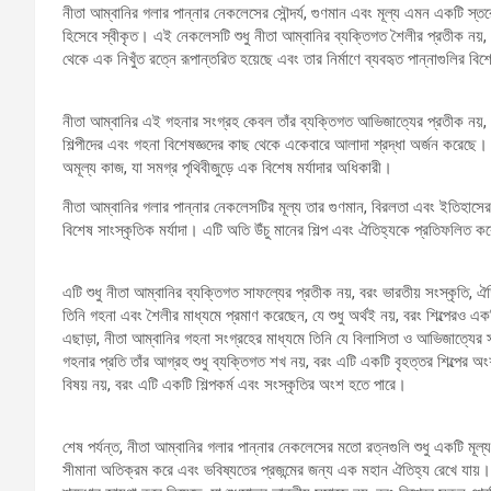
নীতা আম্বানির গলার পান্নার নেকলেসের সৌন্দর্য, গুণমান এবং মূল্য এমন একটি স্ত
হিসেবে স্বীকৃত। এই নেকলেসটি শুধু নীতা আম্বানির ব্যক্তিগত শৈলীর প্রতীক নয়, বরং
থেকে এক নিখুঁত রত্নে রূপান্তরিত হয়েছে এবং তার নির্মাণে ব্যবহৃত পান্নাগুলির বিশ
নীতা আম্বানির এই গহনার সংগ্রহ কেবল তাঁর ব্যক্তিগত আভিজাত্যের প্রতীক নয়, বর
শিল্পীদের এবং গহনা বিশেষজ্ঞদের কাছ থেকে একেবারে আলাদা শ্রদ্ধা অর্জন করেছে। 
অমূল্য কাজ, যা সমগ্র পৃথিবীজুড়ে এক বিশেষ মর্যাদার অধিকারী।
নীতা আম্বানির গলার পান্নার নেকলেসটির মূল্য তার গুণমান, বিরলতা এবং ইতিহাসে
বিশেষ সাংস্কৃতিক মর্যাদা। এটি অতি উঁচু মানের শিল্প এবং ঐতিহ্যকে প্রতিফলিত করে, য
এটি শুধু নীতা আম্বানির ব্যক্তিগত সাফল্যের প্রতীক নয়, বরং ভারতীয় সংস্কৃতি, ঐত
তিনি গহনা এবং শৈলীর মাধ্যমে প্রমাণ করেছেন, যে শুধু অর্থই নয়, বরং শিল্পেরও 
এছাড়া, নীতা আম্বানির গহনা সংগ্রহের মাধ্যমে তিনি যে বিলাসিতা ও আভিজাত্যের
গহনার প্রতি তাঁর আগ্রহ শুধু ব্যক্তিগত শখ নয়, বরং এটি একটি বৃহত্তর শিল্পের অংশ
বিষয় নয়, বরং এটি একটি শিল্পকর্ম এবং সংস্কৃতির অংশ হতে পারে।
শেষ পর্যন্ত, নীতা আম্বানির গলার পান্নার নেকলেসের মতো রত্নগুলি শুধু একটি মূল
সীমানা অতিক্রম করে এবং ভবিষ্যতের প্রজন্মের জন্য এক মহান ঐতিহ্য রেখে যায়। তা