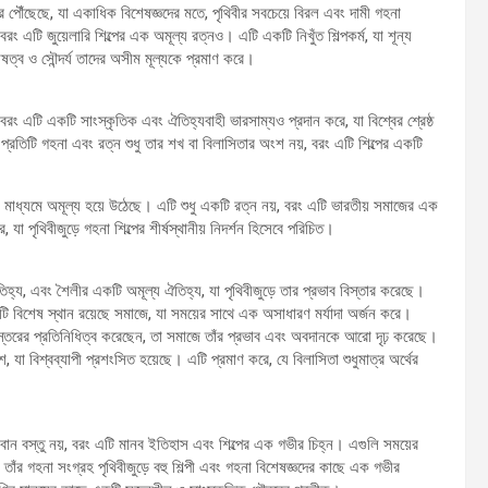
রে পৌঁছেছে, যা একাধিক বিশেষজ্ঞদের মতে, পৃথিবীর সবচেয়ে বিরল এবং দামী গহনা
 এটি জুয়েলারি শিল্পের এক অমূল্য রত্নও। এটি একটি নিখুঁত শিল্পকর্ম, যা শূন্য
েষত্ব ও সৌন্দর্য তাদের অসীম মূল্যকে প্রমাণ করে।
ং এটি একটি সাংস্কৃতিক এবং ঐতিহ্যবাহী ভারসাম্যও প্রদান করে, যা বিশ্বের শ্রেষ্ঠ
প্রতিটি গহনা এবং রত্ন শুধু তার শখ বা বিলাসিতার অংশ নয়, বরং এটি শিল্পের একটি
র মাধ্যমে অমূল্য হয়ে উঠেছে। এটি শুধু একটি রত্ন নয়, বরং এটি ভারতীয় সমাজের এক
া পৃথিবীজুড়ে গহনা শিল্পের শীর্ষস্থানীয় নিদর্শন হিসেবে পরিচিত।
িহ্য, এবং শৈলীর একটি অমূল্য ঐতিহ্য, যা পৃথিবীজুড়ে তার প্রভাব বিস্তার করেছে।
একটি বিশেষ স্থান রয়েছে সমাজে, যা সময়ের সাথে এক অসাধারণ মর্যাদা অর্জন করে।
 স্তরের প্রতিনিধিত্ব করেছেন, তা সমাজে তাঁর প্রভাব এবং অবদানকে আরো দৃঢ় করেছে।
, যা বিশ্বব্যাপী প্রশংসিত হয়েছে। এটি প্রমাণ করে, যে বিলাসিতা শুধুমাত্র অর্থের
্যবান বস্তু নয়, বরং এটি মানব ইতিহাস এবং শিল্পের এক গভীর চিহ্ন। এগুলি সময়ের
ঁর গহনা সংগ্রহ পৃথিবীজুড়ে বহু শিল্পী এবং গহনা বিশেষজ্ঞদের কাছে এক গভীর