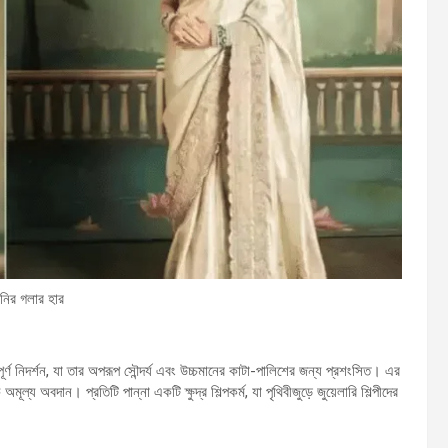
ানির গলার হার
পূর্ণ নিদর্শন, যা তার অপরূপ সৌন্দর্য এবং উচ্চমানের কাটা-পালিশের জন্য প্রশংসিত। এর
্য অবদান। প্রতিটি পান্না একটি ক্ষুদ্র শিল্পকর্ম, যা পৃথিবীজুড়ে জুয়েলারি শিল্পীদের