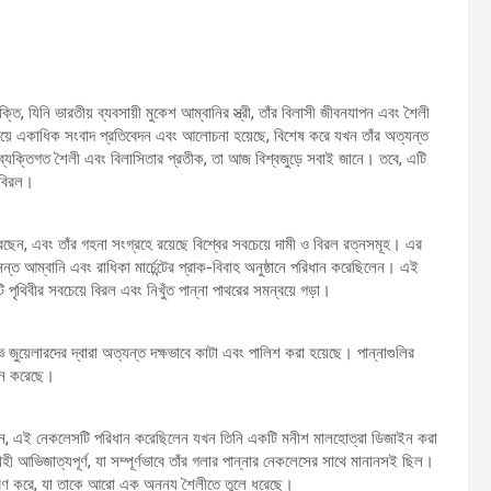
ি, যিনি ভারতীয় ব্যবসায়ী মুকেশ আম্বানির স্ত্রী, তাঁর বিলাসী জীবনযাপন এবং শৈলী
িয়ে একাধিক সংবাদ প্রতিবেদন এবং আলোচনা হয়েছে, বিশেষ করে যখন তাঁর অত্যন্ত
ব্যক্তিগত শৈলী এবং বিলাসিতার প্রতীক, তা আজ বিশ্বজুড়ে সবাই জানে। তবে, এটি
ং বিরল।
েছেন, এবং তাঁর গহনা সংগ্রহে রয়েছে বিশ্বের সবচেয়ে দামী ও বিরল রত্নসমূহ। এর
ত আম্বানি এবং রাধিকা মার্চেন্টের প্রাক-বিবাহ অনুষ্ঠানে পরিধান করেছিলেন। এই
 পৃথিবীর সবচেয়ে বিরল এবং নিখুঁত পান্না পাথরের সমন্বয়ে গড়া।
 জুয়েলারদের দ্বারা অত্যন্ত দক্ষভাবে কাটা এবং পালিশ করা হয়েছে। পান্নাগুলির
ালন করেছে।
েছেন, এই নেকলেসটি পরিধান করেছিলেন যখন তিনি একটি মনীশ মালহোত্রা ডিজাইন করা
ী আভিজাত্যপূর্ণ, যা সম্পূর্ণভাবে তাঁর গলার পান্নার নেকলেসের সাথে মানানসই ছিল।
রণ করে, যা তাকে আরো এক অনন্য শৈলীতে তুলে ধরেছে।