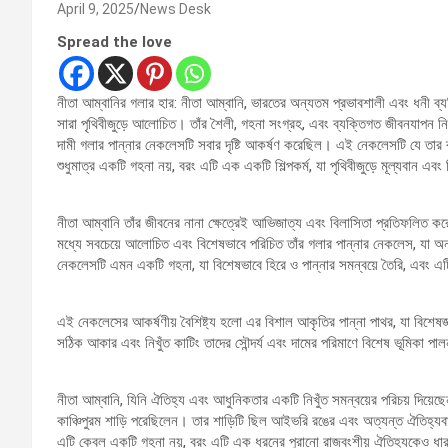
April 9, 2025
News Desk
Spread the love
নীতা আম্বানির গলার হার: নীতা আম্বানি, ভারতের অন্যতম প্রভাবশালী এবং ধনী ব্যক্ত
সারা পৃথিবীজুড়ে আলোচিত। তাঁর শৈলী, গহনা সংগ্রহ, এবং ব্যক্তিগত জীবনযাপন ন
দামী গলার পান্নার নেকলেসটি সবার দৃষ্টি আকর্ষণ করেছিল। এই নেকলেসটি যে তার 
শুধুমাত্র একটি গহনা নয়, বরং এটি এক একটি শিল্পকর্ম, যা পৃথিবীজুড়ে মূল্যবান এব
নীতা আম্বানি তাঁর জীবনের নানা ক্ষেত্রেই আভিজাত্য এবং বিলাসিতা প্রতিফলিত কর
মধ্যে সবচেয়ে আলোচিত এবং বিশেষভাবে পরিচিত তাঁর গলার পান্নার নেকলেস, যা অনন্
নেকলেসটি এমন একটি গহনা, যা বিশেষভাবে হিরে ও পান্নার সমন্বয়ে তৈরি, এবং এটি
এই নেকলেসের আকর্ষণীয় বৈশিষ্ট্য হলো এর বিশাল আকৃতির পান্না পাথর, যা বিশেষজ্ঞ
সঠিক আকার এবং নিখুঁত কাটিং তাদের সৌন্দর্য এবং দামের পরিমাণে বিশেষ ভূমিকা প
নীতা আম্বানি, যিনি ঐতিহ্য এবং আধুনিকতার একটি নিখুঁত সমন্বয়ের পরিচয় দিয়
কাঞ্চিপুরম শাড়ি পরেছিলেন। তার শাড়িটি ছিল আইভরি রঙের এবং অত্যন্ত ঐতিহ্যবাহ
এটি কেবল একটি গহনা নয়, বরং এটি এক ধরনের পুরানো রাজবংশীয় ঐতিহ্যকেও ধা