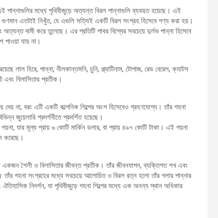
ই পান্নাগুলির মধ্যে পৃথিবীজুড়ে অত্যন্ত বিরল পান্নাগুলি ব্যবহৃত হয়েছে। এই
 গুণমান এতটাই নিখুঁত, যে এগুলি সত্যিই একটি বিরল সংগ্রহ হিসেবে গণ্য করা হয়।
ত্যন্ত দামী করে তুলেছে। এর প্রতিটি পাথর বিশ্বের সবচেয়ে দুর্লভ পান্না হিসেবে
ে পাওয়া যায় না।
ছে লাল হিরে, পান্না, নীলকান্তমনি, চুনি, প্ল্যাটিনাম, টোপাজ, রেড বেরেল, ক্যাটস
ৈলী এবং বিলাসিতার প্রতীক।
য় দেয় না, বরং এটি একটি কাল্পনিক শিল্পের অংশ হিসেবেও গ্রহণযোগ্য। তাঁর গহনা
িভিন্ন জুয়েলারি প্রদর্শনীতে প্রদর্শিত হয়েছে।
়না, যার মূল্য প্রায় ৬ কোটি মার্কিন ডলার, বা প্রায় ৪৯৭ কোটি টাকা। এই গয়না
্জন করেছে।
িনি একজন শৈলী ও বিলাসিতার জীবন্ত প্রতীক। তাঁর জীবনযাপন, ব্যক্তিগত শখ এবং
। তাঁর গহনা সংগ্রহের মধ্যে সবচেয়ে আলোচিত ও বিরল রত্ন হলো তাঁর গলার পান্নার
িহাসিক নিদর্শন, যা পৃথিবীজুড়ে গহনা শিল্পের মধ্যে এক অনন্য স্থান অধিকার