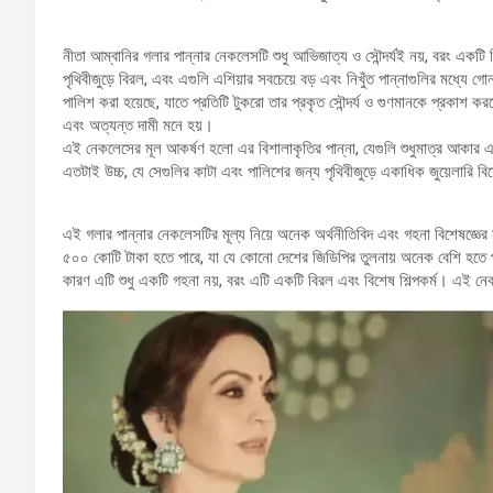
নীতা আম্বানির গলার পান্নার নেকলেসটি শুধু আভিজাত্য ও সৌন্দর্যই নয়, বরং একটি 
পৃথিবীজুড়ে বিরল, এবং এগুলি এশিয়ার সবচেয়ে বড় এবং নিখুঁত পান্নাগুলির মধ্যে গো
পালিশ করা হয়েছে, যাতে প্রতিটি টুকরো তার প্রকৃত সৌন্দর্য ও গুণমানকে প্রকাশ 
এবং অত্যন্ত দামী মনে হয়।
এই নেকলেসের মূল আকর্ষণ হলো এর বিশালাকৃতির পান্না, যেগুলি শুধুমাত্র আকার এব
এতটাই উচ্চ, যে সেগুলির কাটা এবং পালিশের জন্য পৃথিবীজুড়ে একাধিক জুয়েলারি বিশ
এই গলার পান্নার নেকলেসটির মূল্য নিয়ে অনেক অর্থনীতিবিদ এবং গহনা বিশেষজ্ঞে
৫০০ কোটি টাকা হতে পারে, যা যে কোনো দেশের জিডিপির তুলনায় অনেক বেশি হতে প
কারণ এটি শুধু একটি গহনা নয়, বরং এটি একটি বিরল এবং বিশেষ শিল্পকর্ম। এই নেক