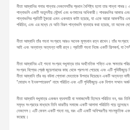
নীতা আম্বানির গলার পান্নার নেকলেসটির প্রধান বৈশিষ্ট্য হলো তার পান্না পাথর। এ
পান্নাগুলি একটি অতুলনীয় সৌন্দর্য এবং গুণমানের অধিকারী। পাথরগুলির আকার এবং
পান্নাগুলির প্রতিটি টুকরো এমন একভাবে কাটা হয়েছে, যা একে আরো আকর্ষণীয় এবং অ
পরিচিত, এবং এর মধ্যে যে অতি বিরল পান্নাগুলি ব্যবহার করা হয়েছে, তা অনেক দেশ
নীতা আম্বানি তাঁর গহনা সংগ্রহে আরও অনেক মূল্যবান রত্ন রাখেন। তাঁর সংগ্রহে রয়ে
আই এবং অন্যান্য অত্যন্ত দামী রত্ন। প্রতিটি গহনা নিজে একটি শিল্পকর্ম, যা শ
নীতা আম্বানির এই গহনা সংগ্রহ শুধুমাত্র তার অর্থনৈতিক শক্তি এবং ক্ষমতার পরিচ
সংগ্রহ বিশ্বের শ্রেষ্ঠ জুয়েলারদের কাছ থেকে প্রশংসা পেয়েছে এবং এটি পৃথিবীজুড়ে ব
নীতা আম্বানি তাঁর বড় বউমা শ্লোকা মেহতাকে উপহার দিয়েছেন একটি অত্যন্ত দামী গয
“মোয়াদ ল ইনকম্পারেবল” নামে পরিচিত এবং এটি পৃথিবীজুড়ে এক বিশাল সম্মান অর
নীতা আম্বানি শুধুমাত্র একজন ব্যবসায়ী বা সমাজসেবী হিসেবে পরিচিত নন, বরং ত
সমৃদ্ধ সংগ্রহের মাধ্যমে তিনি ভারতীয় সমাজে একটি আলাদা পরিচিতি গড়ে তুলেছেন
নেকলেস। এটি কেবল একটি গহনা নয়, বরং এটি একটি অবিস্মরণীয় সাংস্কৃতিক এবং ঐত
করেছে।