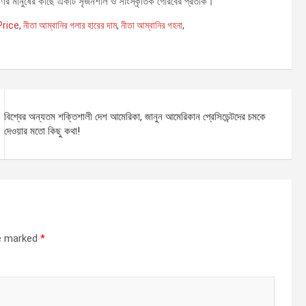
্রেণির মানুষের কাছে একটি সৃজনশীল ও সাংস্কৃতিক গৌরবের প্রতীক।
Price
,
নীতা আম্বানির গলার হারের দাম
,
নীতা আম্বানির গহনা
,
বিশ্বের অন্যতম শক্তিশালী দেশ আমেরিকা, জানুন আমেরিকান প্রেসিডেন্টদের চমকে
দেওয়ার মতো কিছু কথা!
re marked
*