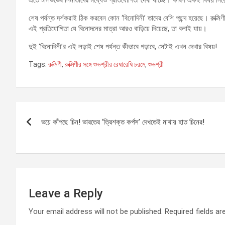
এতে টলিউডের নির্মাতাদের মধ্যেও প্রতিযোগিতা দেখা যাচ্ছে। কারণ একই বিষয় ন
শেষ পর্যন্ত দর্শকরাই ঠিক করবেন কোন ‘বিনোদিনী’ তাদের বেশি পছন্দ হয়েছে। রুক্মি
এই প্রতিযোগিতা যে বিনোদনের মাত্রা আরও বাড়িয়ে দিয়েছে, তা বলাই যায়।
দুই ‘বিনোদিনী’র এই লড়াই শেষ পর্যন্ত কীভাবে গড়াবে, সেটাই এখন দেখার বিষয়!
Tags:
রুক্মিণী
,
রুক্মিণীর সঙ্গে শুভশ্রীর রেষারেষি চরমে
,
শুভশ্রী
Post
ভয়ে কাঁপছে চিন! ভারতের ‘ত্রিশক্ত কর্পস’ দেখতেই মাথায় হাত চিনের!
navigation
Leave a Reply
Your email address will not be published.
Required fields a