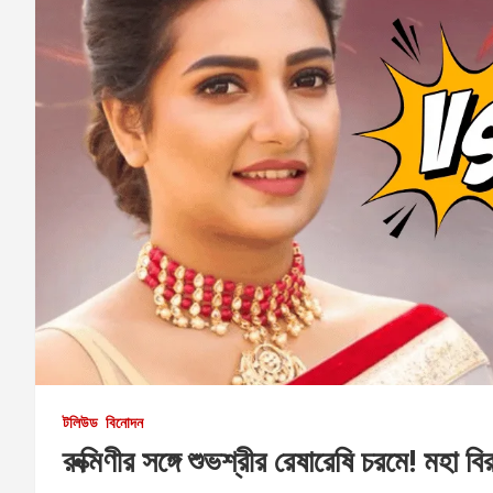
টলিউড
বিনোদন
রুক্মিণীর সঙ্গে শুভশ্রীর রেষারেষি চরমে! মহা