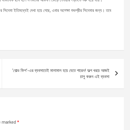
িয়ে একাধিক ছবি হলে দর্শকদের আকর্ষণ কেড়ে নেওয়ার লড়াইও শুরু হয়ে যায়।
ণীর সিনেমা ইতিমধ্যেই দেখা হয়ে গেছে, এবার অপেক্ষা শুভশ্রীর সিনেমার জন্য। তবে
‘গোল্ড ফিশ’-এর ব্যবসাতেই মালামাল হয়ে যেতে পারেন! অল্প খরচে আজই
চালু করুন এই ব্যবসা
re marked
*