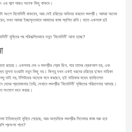
 বরং এর গল্পে আরও অনেক কিছু থাকবে।
একটা অংশে বিনোদিনী থাকবেন, আর সেই চরিত্রে অভিনয় করবেন শুভশ্রী। আমরা অনেক
রেন, তখন আমরা ইচ্ছাকৃতভাবে আমাদের কাজ স্থগিত রাখি। যাতে একসঙ্গে দুই
দিনী’ মুক্তির পর পরিকল্পিতভাবে নতুন ‘বিনোদিনী’ আনা হচ্ছে?
া
বন্দ্বিতা রয়েছে। একসময় দেব ও শুভশ্রীর প্রেম ছিল, পরে তাদের ব্রেকআপ হয়, এবং
 মধ্যে তুলনা হওয়াটা নতুন কিছু নয়। কিন্তু যখন একই ধরনের চরিত্রে দু’জন নায়িকা
ুধু তাই নয়, টলিউডের অনেকে মনে করছেন, দুই নায়িকার মধ্যে ব্যক্তিগত
খানে দেবের প্রযোজনায় তৈরি, সেখানে শুভশ্রীর ‘বিনোদিনী’ সৃজিতের পরিচালনায় আসছে।
্তিগত সংযোগ বহন করছে।
েমা ইতিমধ্যেই মুক্তি পেয়েছে, আর অন্যদিকে শুভশ্রীর সিনেমার কাজ শুরু হবে
েশি প্রশংসা পাবে?