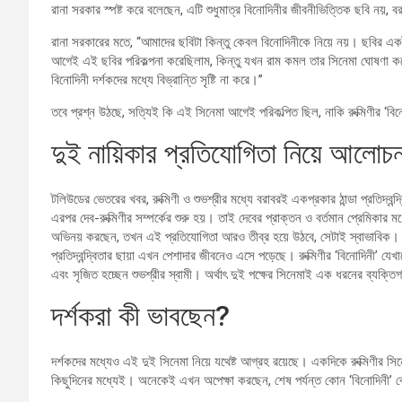
রানা সরকার স্পষ্ট করে বলেছেন, এটি শুধুমাত্র বিনোদিনীর জীবনীভিত্তিক ছবি নয়,
রানা সরকারের মতে, “আমাদের ছবিটা কিন্তু কেবল বিনোদিনীকে নিয়ে নয়। ছবির 
আগেই এই ছবির পরিকল্পনা করেছিলাম, কিন্তু যখন রাম কমল তার সিনেমা ঘোষণা ক
বিনোদিনী দর্শকদের মধ্যে বিভ্রান্তি সৃষ্টি না করে।’’
তবে প্রশ্ন উঠছে, সত্যিই কি এই সিনেমা আগেই পরিকল্পিত ছিল, নাকি রুক্মিণীর ‘বিনো
দুই নায়িকার প্রতিযোগিতা নিয়ে আলোচন
টলিউডের ভেতরের খবর, রুক্মিণী ও শুভশ্রীর মধ্যে বরাবরই একপ্রকার ঠান্ডা প্রতিদ্
এরপর দেব-রুক্মিণীর সম্পর্কের শুরু হয়। তাই দেবের প্রাক্তন ও বর্তমান প্রেমিকার
অভিনয় করছেন, তখন এই প্রতিযোগিতা আরও তীব্র হয়ে উঠবে, সেটাই স্বাভাবিক। শ
প্রতিদ্বন্দ্বিতার ছায়া এখন পেশাদার জীবনেও এসে পড়েছে। রুক্মিণীর ‘বিনোদিনী’ যে
এবং সৃজিত হচ্ছেন শুভশ্রীর স্বামী। অর্থাৎ দুই পক্ষের সিনেমাই এক ধরনের ব্যক
দর্শকরা কী ভাবছেন?
দর্শকদের মধ্যেও এই দুই সিনেমা নিয়ে যথেষ্ট আগ্রহ রয়েছে। একদিকে রুক্মিণীর সিন
কিছুদিনের মধ্যেই। অনেকেই এখন অপেক্ষা করছেন, শেষ পর্যন্ত কোন ‘বিনোদিনী’ ব