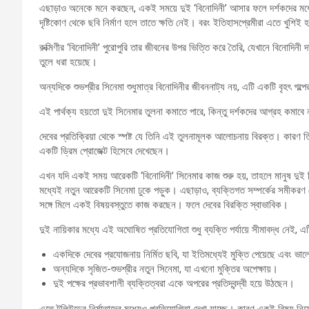
এছাড়াও অনেকে মনে করছেন, একই সময়ে দুই ‘বিনোদিনী’ আসার ফলে দর্শকদের মধ্যে
দৃষ্টিকোণ থেকে ছবি নির্মাণ হলে তাতে ক্ষতি নেই। বরং ইতিহাসপ্রেমীরা এতে খুশিই
রুক্মিণীর ‘বিনোদিনী’ পুরোপুরি তার জীবনের উপর ভিত্তি করে তৈরি, যেখানে বিনোদিনী
তুলে ধরা হয়েছে।
অন্যদিকে শুভশ্রীর সিনেমা শুধুমাত্র বিনোদিনীর জীবননাট্য নয়, এটি একটি বৃহৎ গল্পের
এই পার্থক্য হয়তো দুই সিনেমার তুলনা কমাতে পারে, কিন্তু দর্শকদের আগ্রহ কমাবে ন
দেবের প্রতিক্রিয়া থেকে স্পষ্ট যে তিনি এই তুলনামূলক আলোচনায় বিরক্ত। কারণ 
একটি ড্রিম প্রোজেক্ট হিসেবে দেখেছেন।
এখন যদি একই সময় আরেকটি ‘বিনোদিনী’ সিনেমার কাজ শুরু হয়, তাহলে মানুষ দুই
মধ্যেই নতুন আরেকটি সিনেমা ঢুকে পড়ুক। এছাড়াও, ব্যক্তিগত সম্পর্কের সমীকরণ
সঙ্গে মিলে একই বিষয়বস্তুতে কাজ করছেন। ফলে দেবের বিরক্তি স্বাভাবিক।
দুই নায়িকার মধ্যে এই অঘোষিত প্রতিযোগিতা শুধু ব্যক্তি পর্যায়ে সীমাবদ্ধ নেই,
একদিকে দেবের প্রযোজনায় নির্মিত ছবি, যা ইতিমধ্যেই মুক্তি পেয়েছে এবং ভা
অন্যদিকে সৃজিত-শুভশ্রীর নতুন সিনেমা, যা এখনো মুক্তির অপেক্ষায়।
দুই পক্ষের প্রভাবশালী ব্যক্তিত্বরা একে অপরের প্রতিদ্বন্দ্বী হয়ে উঠছেন।