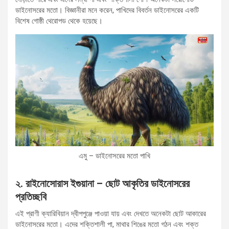
ডাইনোসরের মতো। বিজ্ঞানীরা মনে করেন, পাখিদের বিবর্তন ডাইনোসরের একটি
বিশেষ গোষ্ঠী থেরোপড থেকে হয়েছে।
এমু – ডাইনোসরের মতো পাখি
২. রাইনোসোরাস ইগুয়ানা – ছোট আকৃতির ডাইনোসরের
প্রতিচ্ছবি
এই প্রাণী ক্যারিবিয়ান দ্বীপপুঞ্জে পাওয়া যায় এবং দেখতে অনেকটা ছোট আকারের
ডাইনোসরের মতো। এদের শক্তিশালী পা, মাথার শিঙের মতো গঠন এবং শক্ত