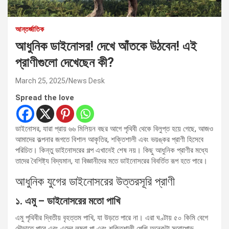
আন্তর্জাতিক
আধুনিক ডাইনোসর! দেখে আঁতকে উঠবেন! এই
প্রাণীগুলো দেখেছেন কী?
March 25, 2025
News Desk
Spread the love
ডাইনোসর, যারা প্রায় ৬৬ মিলিয়ন বছর আগে পৃথিবী থেকে বিলুপ্ত হয়ে গেছে, আজও
আমাদের কল্পনার জগতে বিশাল আকৃতির, শক্তিশালী এবং ভয়ঙ্কর প্রাণী হিসেবে
পরিচিত। কিন্তু ডাইনোসরের গল্প এখানেই শেষ নয়। কিছু আধুনিক প্রাণীর মধ্যে
তাদের বৈশিষ্ট্য বিদ্যমান, যা বিজ্ঞানীদের মতে ডাইনোসরের বিবর্তিত রূপ হতে পারে।
আধুনিক যুগের ডাইনোসরের উত্তরসূরি প্রাণী
১. এমু – ডাইনোসরের মতো পাখি
এমু পৃথিবীর দ্বিতীয় বৃহত্তম পাখি, যা উড়তে পারে না। এরা ঘণ্টায় ৫০ কিমি বেগে
দৌড়াতে পারে এবং এদের লম্বা পা এবং শক্তিশালী পেশি অনেকটা সরোপোড