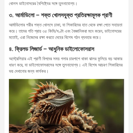
খোলস ডাইনোসরের বৈশিষ্ট্যের সঙ্গে তুলনাযোগ্য।
৩. আর্মাডিলো – শক্ত খোলসযুক্ত প্রতিরক্ষামূলক প্রাণী
আর্মাডিলোর শরীর শক্ত খোলসে ঢাকা, যা শিকারিদের হাত থেকে রক্ষা পেতে সহায়তা
করে। তাদের গতি প্রায় ৩৫ কিমি/ঘণ্টা এবং বৈজ্ঞানিকরা মনে করেন, ডাইনোসরের
মতোই, এরা নিজেদের রক্ষা করতে দেহের বিশেষ গঠন ব্যবহার করে।
৪. ফ্রিলড লিজার্ড – আধুনিক ডাইলোফোসরাস
অস্ট্রেলিয়ার এই প্রাণী বিপদের সময় গলার চারপাশে থাকা ঝালর ফুলিয়ে বড় আকার
ধারণ করে, যা ডাইলোফোসরাসের সঙ্গে তুলনাযোগ্য। এই বিশেষ আচরণ শিকারিদের
ভয় দেখানোর জন্য কার্যকর।