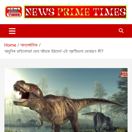
Skip
to
content
Home
আন্তর্জাতিক
আধুনিক ডাইনোসর! দেখে আঁতকে উঠবেন! এই প্রাণীগুলো দেখেছেন কী?