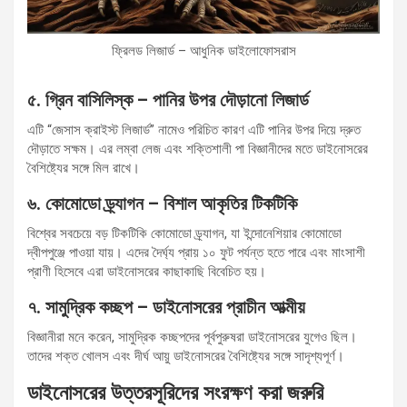
ফ্রিলড লিজার্ড – আধুনিক ডাইলোফোসরাস
৫. গ্রিন বাসিলিস্ক – পানির উপর দৌড়ানো লিজার্ড
এটি “জেসাস ক্রাইস্ট লিজার্ড” নামেও পরিচিত কারণ এটি পানির উপর দিয়ে দ্রুত
দৌড়াতে সক্ষম। এর লম্বা লেজ এবং শক্তিশালী পা বিজ্ঞানীদের মতে ডাইনোসরের
বৈশিষ্ট্যের সঙ্গে মিল রাখে।
৬. কোমোডো ড্র্যাগন – বিশাল আকৃতির টিকটিকি
বিশ্বের সবচেয়ে বড় টিকটিকি কোমোডো ড্র্যাগন, যা ইন্দোনেশিয়ার কোমোডো
দ্বীপপুঞ্জে পাওয়া যায়। এদের দৈর্ঘ্য প্রায় ১০ ফুট পর্যন্ত হতে পারে এবং মাংসাশী
প্রাণী হিসেবে এরা ডাইনোসরের কাছাকাছি বিবেচিত হয়।
৭. সামুদ্রিক কচ্ছপ – ডাইনোসরের প্রাচীন আত্মীয়
বিজ্ঞানীরা মনে করেন, সামুদ্রিক কচ্ছপদের পূর্বপুরুষরা ডাইনোসরের যুগেও ছিল।
তাদের শক্ত খোলস এবং দীর্ঘ আয়ু ডাইনোসরের বৈশিষ্ট্যের সঙ্গে সাদৃশ্যপূর্ণ।
ডাইনোসরের উত্তরসূরিদের সংরক্ষণ করা জরুরি