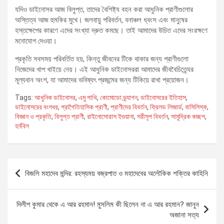
যদিও ডাইনোসর আজ বিলুপ্ত, তাদের বৈশিষ্ট্য বহন করা আধুনিক প্রাণীগুলোর
অস্তিত্ব আজ হুমকির মুখে। জলবায়ু পরিবর্তন, বনাঞ্চল ধ্বংস এবং মানুষের
হস্তক্ষেপের কারণে এদের সংখ্যা দ্রুত কমছে। তাই আমাদের উচিত এদের সংরক্ষণে
মনোযোগ দেওয়া।
প্রকৃতি সবসময় পরিবর্তিত হয়, কিন্তু জীবনের টিকে থাকার জন্য প্রাণীগুলো
নিজেদের খাপ খাইয়ে নেয়। এই আধুনিক ডাইনোসররা আমাদের জীববৈচিত্র্যের
মূল্যবান অংশ, যা আমাদের ভবিষ্যৎ প্রজন্মের জন্য টিকিয়ে রাখা প্রয়োজন।
Tags:
আধুনিক ডাইনোসর
,
এমু পাখি
,
কোমোডো ড্র্যাগন
,
ডাইনোসরের ইতিহাস
,
ডাইনোসরের বংশধর
,
প্রাগৈতিহাসিক প্রাণী
,
প্রাণীদের বিবর্তন
,
ফ্রিলড লিজার্ড
,
বাসিলিস্ক
,
বিজ্ঞান ও প্রকৃতি
,
বিলুপ্ত প্রাণী
,
রাইনোসোরাস ইগুয়ানা
,
সরীসৃপ বিবর্তন
,
সামুদ্রিক কচ্ছপ
,
হর্নবিল
Post
বিজলি মহাদেব মন্দির: রহস্যময় বজ্রপাত ও মহাদেবের অলৌকিক শক্তির কাহিনি
navigation
দিলীপ কুমার থেকে এ আর রহমান! মুসলিম কী ছিলেন না এ আর রহমান? জানুন
অজানা সত্য