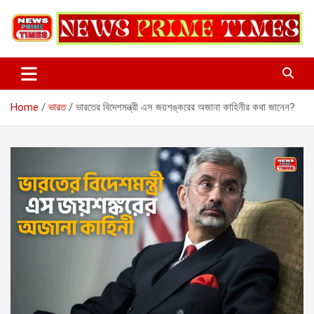
Skip
to
content
Home
ভারত
ভারতের বিদেশমন্ত্রী এস জয়শঙ্করের অজানা কাহিনীর কথা জানেন?