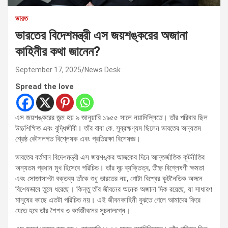
ভারত
ভারতের বিদেশমন্ত্রী এস জয়শঙ্করের অজানা
কাহিনীর কথা জানেন?
September 17, 2025
News Desk
Spread the love
এস জয়শঙ্করের জন্ম হয় ৯ জানুয়ারি ১৯৫৫ সালে নয়াদিল্লিতে। তাঁর পরিবার ছিল
উচ্চশিক্ষিত এবং বুদ্ধিজীবী। তাঁর বাবা কে. সুব্রহ্মণ্যম ছিলেন ভারতের অন্যতম
শ্রেষ্ঠ কৌশলগত বিশ্লেষক এবং প্রতিরক্ষা বিশেষজ্ঞ।
ভারতের বর্তমান বিদেশমন্ত্রী এস জয়শঙ্কর আজকের দিনে আন্তর্জাতিক কূটনীতির
অন্যতম প্রধান মুখ হিসেবে পরিচিত। তাঁর দৃঢ় ব্যক্তিত্ব, তীক্ষ্ণ বিশ্লেষণী ক্ষমতা
এবং সোজাসাপ্টা বক্তব্য তাঁকে শুধু ভারতের নয়, গোটা বিশ্বের কূটনৈতিক অঙ্গনে
বিশেষভাবে তুলে ধরেছে। কিন্তু তাঁর জীবনের অনেক অজানা দিক রয়েছে, যা সাধারণ
মানুষের কাছে এতটা পরিচিত নয়। এই জীবনকাহিনী বুঝতে গেলে আমাদের ফিরে
যেতে হবে তাঁর শৈশব ও কর্মজীবনের সূচনালগ্নে।