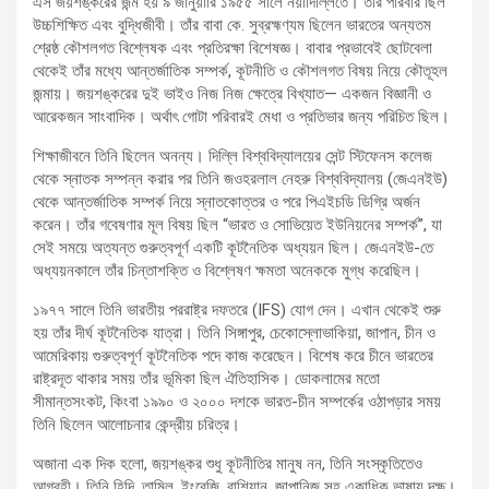
এস জয়শঙ্করের জন্ম হয় ৯ জানুয়ারি ১৯৫৫ সালে নয়াদিল্লিতে। তাঁর পরিবার ছিল
উচ্চশিক্ষিত এবং বুদ্ধিজীবী। তাঁর বাবা কে. সুব্রহ্মণ্যম ছিলেন ভারতের অন্যতম
শ্রেষ্ঠ কৌশলগত বিশ্লেষক এবং প্রতিরক্ষা বিশেষজ্ঞ। বাবার প্রভাবেই ছোটবেলা
থেকেই তাঁর মধ্যে আন্তর্জাতিক সম্পর্ক, কূটনীতি ও কৌশলগত বিষয় নিয়ে কৌতূহল
জন্মায়। জয়শঙ্করের দুই ভাইও নিজ নিজ ক্ষেত্রে বিখ্যাত— একজন বিজ্ঞানী ও
আরেকজন সাংবাদিক। অর্থাৎ গোটা পরিবারই মেধা ও প্রতিভার জন্য পরিচিত ছিল।
শিক্ষাজীবনে তিনি ছিলেন অনন্য। দিল্লি বিশ্ববিদ্যালয়ের সেন্ট স্টিফেনস কলেজ
থেকে স্নাতক সম্পন্ন করার পর তিনি জওহরলাল নেহরু বিশ্ববিদ্যালয় (জেএনইউ)
থেকে আন্তর্জাতিক সম্পর্ক নিয়ে স্নাতকোত্তর ও পরে পিএইচডি ডিগ্রি অর্জন
করেন। তাঁর গবেষণার মূল বিষয় ছিল “ভারত ও সোভিয়েত ইউনিয়নের সম্পর্ক”, যা
সেই সময়ে অত্যন্ত গুরুত্বপূর্ণ একটি কূটনৈতিক অধ্যয়ন ছিল। জেএনইউ-তে
অধ্যয়নকালে তাঁর চিন্তাশক্তি ও বিশ্লেষণ ক্ষমতা অনেককে মুগ্ধ করেছিল।
১৯৭৭ সালে তিনি ভারতীয় পররাষ্ট্র দফতরে (IFS) যোগ দেন। এখান থেকেই শুরু
হয় তাঁর দীর্ঘ কূটনৈতিক যাত্রা। তিনি সিঙ্গাপুর, চেকোস্লোভাকিয়া, জাপান, চীন ও
আমেরিকায় গুরুত্বপূর্ণ কূটনৈতিক পদে কাজ করেছেন। বিশেষ করে চীনে ভারতের
রাষ্ট্রদূত থাকার সময় তাঁর ভূমিকা ছিল ঐতিহাসিক। ডোকলামের মতো
সীমান্তসংকট, কিংবা ১৯৯০ ও ২০০০ দশকে ভারত-চীন সম্পর্কের ওঠাপড়ার সময়
তিনি ছিলেন আলোচনার কেন্দ্রীয় চরিত্র।
অজানা এক দিক হলো, জয়শঙ্কর শুধু কূটনীতির মানুষ নন, তিনি সংস্কৃতিতেও
আগ্রহী। তিনি হিন্দি, তামিল, ইংরেজি, রাশিয়ান, জাপানিজ সহ একাধিক ভাষায় দক্ষ।