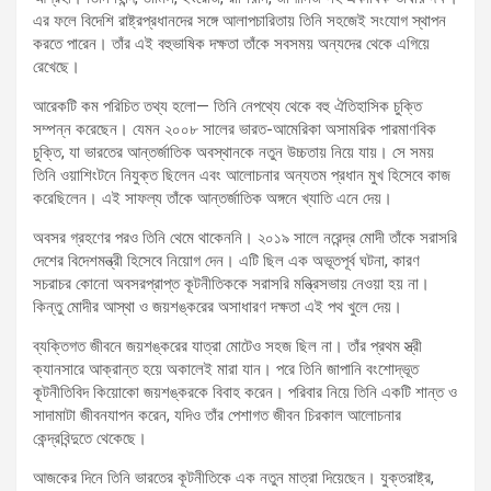
এর ফলে বিদেশি রাষ্ট্রপ্রধানদের সঙ্গে আলাপচারিতায় তিনি সহজেই সংযোগ স্থাপন
করতে পারেন। তাঁর এই বহুভাষিক দক্ষতা তাঁকে সবসময় অন্যদের থেকে এগিয়ে
রেখেছে।
আরেকটি কম পরিচিত তথ্য হলো— তিনি নেপথ্যে থেকে বহু ঐতিহাসিক চুক্তি
সম্পন্ন করেছেন। যেমন ২০০৮ সালের ভারত-আমেরিকা অসামরিক পারমাণবিক
চুক্তি, যা ভারতের আন্তর্জাতিক অবস্থানকে নতুন উচ্চতায় নিয়ে যায়। সে সময়
তিনি ওয়াশিংটনে নিযুক্ত ছিলেন এবং আলোচনার অন্যতম প্রধান মুখ হিসেবে কাজ
করেছিলেন। এই সাফল্য তাঁকে আন্তর্জাতিক অঙ্গনে খ্যাতি এনে দেয়।
অবসর গ্রহণের পরও তিনি থেমে থাকেননি। ২০১৯ সালে নরেন্দ্র মোদী তাঁকে সরাসরি
দেশের বিদেশমন্ত্রী হিসেবে নিয়োগ দেন। এটি ছিল এক অভূতপূর্ব ঘটনা, কারণ
সচরাচর কোনো অবসরপ্রাপ্ত কূটনীতিককে সরাসরি মন্ত্রিসভায় নেওয়া হয় না।
কিন্তু মোদীর আস্থা ও জয়শঙ্করের অসাধারণ দক্ষতা এই পথ খুলে দেয়।
ব্যক্তিগত জীবনে জয়শঙ্করের যাত্রা মোটেও সহজ ছিল না। তাঁর প্রথম স্ত্রী
ক্যানসারে আক্রান্ত হয়ে অকালেই মারা যান। পরে তিনি জাপানি বংশোদ্ভূত
কূটনীতিবিদ কিয়োকো জয়শঙ্করকে বিবাহ করেন। পরিবার নিয়ে তিনি একটি শান্ত ও
সাদামাটা জীবনযাপন করেন, যদিও তাঁর পেশাগত জীবন চিরকাল আলোচনার
কেন্দ্রবিন্দুতে থেকেছে।
আজকের দিনে তিনি ভারতের কূটনীতিকে এক নতুন মাত্রা দিয়েছেন। যুক্তরাষ্ট্র,