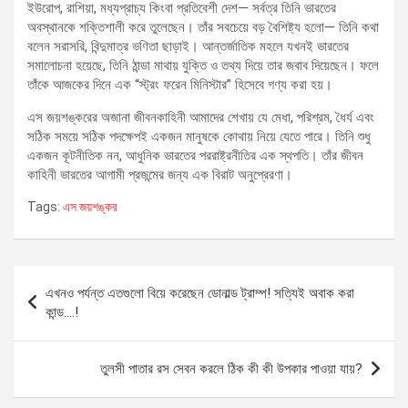
ইউরোপ, রাশিয়া, মধ্যপ্রাচ্য কিংবা প্রতিবেশী দেশ— সর্বত্র তিনি ভারতের
অবস্থানকে শক্তিশালী করে তুলেছেন। তাঁর সবচেয়ে বড় বৈশিষ্ট্য হলো— তিনি কথা
বলেন সরাসরি, বিন্দুমাত্র ভণিতা ছাড়াই। আন্তর্জাতিক মহলে যখনই ভারতের
সমালোচনা হয়েছে, তিনি ঠান্ডা মাথায় যুক্তি ও তথ্য দিয়ে তার জবাব দিয়েছেন। ফলে
তাঁকে আজকের দিনে এক “স্ট্রং ফরেন মিনিস্টার” হিসেবে গণ্য করা হয়।
এস জয়শঙ্করের অজানা জীবনকাহিনী আমাদের শেখায় যে মেধা, পরিশ্রম, ধৈর্য এবং
সঠিক সময়ে সঠিক পদক্ষেপই একজন মানুষকে কোথায় নিয়ে যেতে পারে। তিনি শুধু
একজন কূটনীতিক নন, আধুনিক ভারতের পররাষ্ট্রনীতির এক স্থপতি। তাঁর জীবন
কাহিনী ভারতের আগামী প্রজন্মের জন্য এক বিরাট অনুপ্রেরণা।
Tags:
এস জয়শঙ্কর
Post
এখনও পর্যন্ত এতগুলো বিয়ে করেছেন ডোনাল্ড ট্রাম্প! সত্যিই অবাক করা
navigation
কান্ড….!
তুলসী পাতার রস সেবন করলে ঠিক কী কী উপকার পাওয়া যায়?