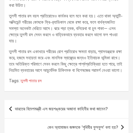
করা উচিত।
তুলসী পাতার রস বয়স প্রতিরোধেও কার্যকর বলে মনে করা হয়। এতে থাকা অ্যান্টি-
অক্সিডেন্ট শরীরের কোষকে ফ্রি-র‍্যাডিকাল থেকে রক্ষা করে, ফলে বার্ধক্যজনিত
সমস্যা অনেকটা দেরিতে আসে। ঝরে পড়া ত্বক, বলিরেখা বা চুল পাকা— এসব
ক্ষেত্রে তুলসী রস সেবন করলে ও বাহ্যিকভাবে ব্যবহার করলে ভালো ফল পাওয়া
যায়।
তুলসী পাতার রস একাধারে শরীরের রোগ প্রতিরোধ ক্ষমতা বাড়ায়, শ্বাসযন্ত্রকে রক্ষা
করে, হজমে সহায়তা করে এবং মানসিক স্বাস্থ্যের জন্যও ইতিবাচক ভূমিকা রাখে।
তবে অতিরিক্ত পরিমাণে সেবন করলে কিছু ক্ষেত্রে পার্শ্বপ্রতিক্রিয়া হতে পারে, তাই
নিয়মিত ব্যবহারের আগে আয়ুর্বেদিক চিকিৎসক বা বিশেষজ্ঞের পরামর্শ নেওয়া ভালো।
Tags:
তুলসী পাতার রস
Post
ভারতের বিদেশমন্ত্রী এস জয়শঙ্করের অজানা কাহিনীর কথা জানেন?
navigation
কেন অ্যামাজন জঙ্গলকে ‘পৃথিবীর ফুসফুস’ বলা হয়?