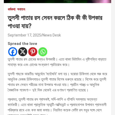
ধর্মকথা
সনাতন
তুলসী পাতার রস সেবন করলে ঠিক কী কী উপকার
পাওয়া যায়?
September 17, 2025
News Desk
Spread the love
তুলসী পাতার রস চোখের জন্যও উপকারী। এতে থাকা ভিটামিন এ দৃষ্টিশক্তি বাড়াতে
সাহায্য করে এবং চোখের সংক্রমণ প্রতিরোধ করে।
তুলসী গাছকে ভারতীয় আয়ুর্বেদে ‘মহৌষধি’ বলা হয়। ঘরোয়া চিকিৎসা থেকে শুরু করে
আধুনিক ভেষজ চিকিৎসায়ও তুলসী পাতার বিশেষ গুরুত্ব রয়েছে। বিশেষ করে তুলসী
পাতার রস সেবনে শরীরের নানা উপকার পাওয়া যায়। প্রাচীন শাস্ত্র ও আধুনিক
বৈজ্ঞানিক গবেষণা— দুই দিক থেকেই এর গুণাগুণ প্রমাণিত হয়েছে।
প্রথমত, তুলসী পাতার রস শ্বাসকষ্ট, সর্দি-কাশি ও হাঁপানি সমস্যায় অত্যন্ত
কার্যকরী। এতে থাকা প্রাকৃতিক অ্যান্টি-অক্সিডেন্ট ও প্রদাহনাশক উপাদান শ্বাসনালী
পরিষ্কার রাখে এবং কফ জমা কমায়। নিয়মিত কয়েক ফোঁটা রস মধুর সঙ্গে খেলে