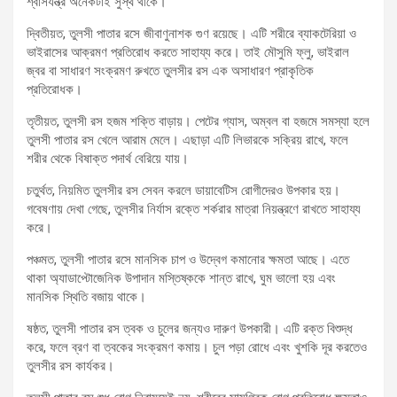
শ্বাসযন্ত্র অনেকটাই সুস্থ থাকে।
দ্বিতীয়ত, তুলসী পাতার রসে জীবাণুনাশক গুণ রয়েছে। এটি শরীরে ব্যাকটেরিয়া ও
ভাইরাসের আক্রমণ প্রতিরোধ করতে সাহায্য করে। তাই মৌসুমি ফ্লু, ভাইরাল
জ্বর বা সাধারণ সংক্রমণ রুখতে তুলসীর রস এক অসাধারণ প্রাকৃতিক
প্রতিরোধক।
তৃতীয়ত, তুলসী রস হজম শক্তি বাড়ায়। পেটের গ্যাস, অম্বল বা হজমে সমস্যা হলে
তুলসী পাতার রস খেলে আরাম মেলে। এছাড়া এটি লিভারকে সক্রিয় রাখে, ফলে
শরীর থেকে বিষাক্ত পদার্থ বেরিয়ে যায়।
চতুর্থত, নিয়মিত তুলসীর রস সেবন করলে ডায়াবেটিস রোগীদেরও উপকার হয়।
গবেষণায় দেখা গেছে, তুলসীর নির্যাস রক্তে শর্করার মাত্রা নিয়ন্ত্রণে রাখতে সাহায্য
করে।
পঞ্চমত, তুলসী পাতার রসে মানসিক চাপ ও উদ্বেগ কমানোর ক্ষমতা আছে। এতে
থাকা অ্যাডাপ্টোজেনিক উপাদান মস্তিষ্ককে শান্ত রাখে, ঘুম ভালো হয় এবং
মানসিক স্থিতি বজায় থাকে।
ষষ্ঠত, তুলসী পাতার রস ত্বক ও চুলের জন্যও দারুণ উপকারী। এটি রক্ত বিশুদ্ধ
করে, ফলে ব্রণ বা ত্বকের সংক্রমণ কমায়। চুল পড়া রোধে এবং খুশকি দূর করতেও
তুলসীর রস কার্যকর।