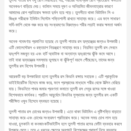
তুলসী পাতার রস শুধু রোগ নিরাময়েই নয়, শরীরের সামগ্রিক রোগ প্রতিরোধ ক্ষমতাও
অনেকগুণ বাড়িয়ে দেয়। বর্তমান সময়ে দূষণ ও অনিয়মিত জীবনযাত্রার কারণে
আমাদের রোগ প্রতিরোধ ক্ষমতা দুর্বল হয়ে পড়ে। তুলসীতে থাকা ভিটামিন সি ও
জিঙ্ক শরীরকে ইমিউন সিস্টেম শক্তিশালী রাখতে সাহায্য করে। এর ফলে সাধারণ
সর্দি-কাশি থেকে শুরু করে বড় সংক্রমণের বিরুদ্ধেও শরীর লড়াই করার ক্ষমতা অর্জন
করে।
অনেক গবেষণায় প্রমাণিত হয়েছে যে তুলসী পাতার রস হৃদ্‌যন্ত্রের জন্যও উপকারী।
এটি কোলেস্টেরল ও রক্তচাপ নিয়ন্ত্রণে সাহায্য করে। নিয়মিত তুলসী রস সেবনে
হৃদ্‌পেশি মজবুত হয় এবং হার্ট অ্যাটাক বা অন্যান্য হৃদ্‌রোগের ঝুঁকি কমে আসে।
তাই যারা হৃদ্‌যন্ত্রের সমস্যায় ভুগছেন বা ঝুঁকিপূর্ণ বয়সে পৌঁছেছেন, তাদের জন্য
তুলসীর রস বিশেষ উপকারী।
আরেকটি বড় উপকারিতা হলো তুলসীর রস কিডনি রক্ষায় সহায়ক। এটি প্রাকৃতিক
ডাইইউরেটিক হিসেবে কাজ করে, ফলে প্রস্রাবের মাধ্যমে শরীর থেকে টক্সিন বেরিয়ে
যায়। কিডনিতে পাথর জমার প্রবণতা কমাতে তুলসী রস লেবুর রসের সঙ্গে খাওয়া
বিশেষভাবে কার্যকর। প্রাচীন আয়ুর্বেদে কিডনির সুস্থতার জন্য তুলসীর রস একটি
পরীক্ষিত ওষুধ হিসেবে ব্যবহৃত হয়েছে।
তুলসী পাতার রস চোখের জন্যও উপকারী। এতে থাকা ভিটামিন এ দৃষ্টিশক্তি বাড়াতে
সাহায্য করে এবং চোখের সংক্রমণ প্রতিরোধ করে। অনেক সময় চোখ লাল হয়ে
যাওয়া, চুলকানি বা কনজাংকটিভাইটিস হলে তুলসী পাতার রসের ফোঁটা ব্যবহার করলে
উপকার মেলে। তবে এ ধরনের ক্ষেত্রে অবশ্যই বিশেষজ্ঞের পরামর্শ নিয়ে ব্যবহার