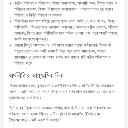
কঠোর পরিশ্রম ও পরিকল্পনা: বিশাল জনসমাগম, অস্থায়ী শহর, বিশুদ্ধ খাবার ও
পানীয়ের ব্যবস্থা, বিশাল নিরাপত্তা ব্যবস্থাপনা—এগুলো সম্ভব হয় কঠোর
পরিশ্রম ও নিখুঁত পরিকল্পনার মাধ্যমে।
পরিবর্তনের সঙ্গে খাপ খাইয়ে নেওয়া: কুম্ভ মেলা প্রতি ১২ বছর পর হয়, কিন্তু
প্রতিবারই এটি নতুনভাবে আয়োজন করা হয়। ব্যবসায়ও ঠিক তেমনই, পরিবর্তন
আসবেই, কিন্তু নতুন পরিস্থিতির সঙ্গে মানিয়ে নেওয়া এবং নতুন পদ্ধতি গ্রহণ
করাই সফলতার মূলমন্ত্র।
কোনো কিছুই অসম্ভব নয়: যদি মাত্র কয়েক মাসের পরিকল্পনায় নিউইয়র্ক
শহরের চেয়েও বড় একটি অস্থায়ী শহর গড়ে তোলা সম্ভব হয়, তাহলে
ব্যবসায়ও যে কোনো বড় লক্ষ্য অর্জন করা সম্ভব, যদি সঠিক পরিকল্পনা ও
পরিশ্রম থাকে।
অর্থনীতির আধ্যাত্মিক দিক
গৌতম আদানি বলেন, কুম্ভ মেলার একটি বিশেষ দিক হলো ‘অর্থনীতির আধ্যাত্মিক
স্কেল’। এটি দেখায় যে, কোনো উদ্যোগ যদি সঠিকভাবে পরিচালিত হয়, তাহলে তা
ক্রমাগত বড় হতে পারে।
তিনি বলেন, “কুম্ভ মেলা আমাদের শেখায়, টেকসই উন্নয়ন এবং পরিবেশবান্ধব
পরিকল্পনা কেমন হওয়া উচিত। এটি সার্কুলার ইকোনোমির (Circular
Economy) একটি আদর্শ উদাহরণ।”