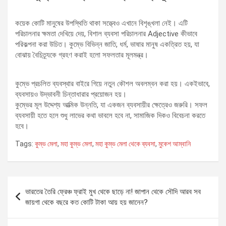
কয়েক কোটি মানুষের উপস্থিতি থাকা সত্ত্বেও এখানে বিশৃঙ্খলা নেই। এটি
পরিচালনার ক্ষমতা দেখিয়ে দেয়, বিশাল ব্যবসা পরিচালনার Adjective কীভাবে
পরিকল্পনা করা উচিত। কুম্ভে বিভিন্ন জাতি, ধর্ম, ভাষার মানুষ একত্রিত হয়, যা
বোঝায় বৈচিত্র্যকে গ্রহণ করাই হলো সফলতার মূলমন্ত্র।
কুম্ভে প্রচলিত ব্যবস্থার বাইরে গিয়ে নতুন কৌশল অবলম্বন করা হয়। একইভাবে,
ব্যবসায়ও উদ্ভাবনী চিন্তাধারার প্রয়োজন হয়।
কুম্ভের মূল উদ্দেশ্য আত্মিক উন্নতি, যা একজন ব্যবসায়ীর ক্ষেত্রেও জরুরি। সফল
ব্যবসায়ী হতে হলে শুধু লাভের কথা ভাবলে হবে না, সামাজিক দিকও বিবেচনা করতে
হবে।
Tags:
কুম্ভ মেলা
,
মহা কুম্ভ মেলা
,
মহা কুম্ভ মেলা থেকে ব্যবসা
,
মুকেশ আম্বানি
Post
ভারতের তৈরি ফ্রেঞ্চ ফ্রাই মুখ থেকে ছাড়ে না! জাপান থেকে সৌদি আরব সব
navigation
জায়গা থেকে বছরে কত কোটি টাকা আয় হয় জানেন?