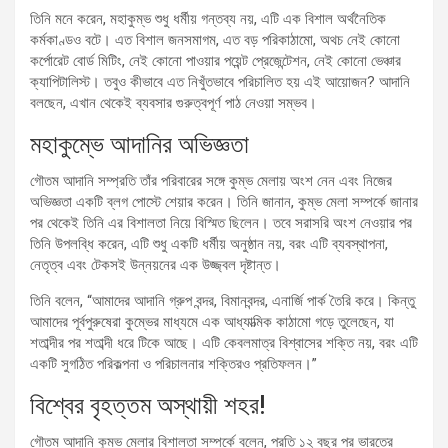
তিনি মনে করেন, মহাকুম্ভ শুধু ধর্মীয় গন্তব্য নয়, এটি এক বিশাল অর্থনৈতিক
কর্মকাণ্ডও বটে। এত বিশাল জনসমাগম, এত বড় পরিকাঠামো, অথচ নেই কোনো
কর্পোরেট বোর্ড মিটিং, নেই কোনো পাওয়ার পয়েন্ট প্রেজেন্টেশন, নেই কোনো ভেঞ্চার
ক্যাপিটালিস্ট। তবুও কীভাবে এত নিখুঁতভাবে পরিচালিত হয় এই আয়োজন? আদানি
বলছেন, এখান থেকেই ব্যবসার গুরুত্বপূর্ণ পাঠ নেওয়া সম্ভব।
মহাকুম্ভে আদানির অভিজ্ঞতা
গৌতম আদানি সম্প্রতি তাঁর পরিবারের সঙ্গে কুম্ভ মেলায় অংশ নেন এবং নিজের
অভিজ্ঞতা একটি ব্লগ পোস্টে শেয়ার করেন। তিনি জানান, কুম্ভ মেলা সম্পর্কে জানার
পর থেকেই তিনি এর বিশালতা নিয়ে বিস্মিত ছিলেন। তবে সরাসরি অংশ নেওয়ার পর
তিনি উপলব্ধি করেন, এটি শুধু একটি ধর্মীয় অনুষ্ঠান নয়, বরং এটি ব্যবস্থাপনা,
নেতৃত্ব এবং টেকসই উন্নয়নের এক উজ্জ্বল দৃষ্টান্ত।
তিনি বলেন, “আমাদের আদানি গ্রুপ বন্দর, বিমানবন্দর, এনার্জি পার্ক তৈরি করে। কিন্তু
আমাদের পূর্বপুরুষেরা কুম্ভের মাধ্যমে এক আধ্যাত্মিক কাঠামো গড়ে তুলেছেন, যা
শতাব্দীর পর শতাব্দী ধরে টিকে আছে। এটি কেবলমাত্র বিশ্বাসের শক্তি নয়, বরং এটি
একটি সুগঠিত পরিকল্পনা ও পরিচালনার শক্তিরও প্রতিফলন।”
বিশ্বের বৃহত্তম অস্থায়ী শহর!
গৌতম আদানি কুম্ভ মেলার বিশালতা সম্পর্কে বলেন, প্রতি ১২ বছর পর ভারতের