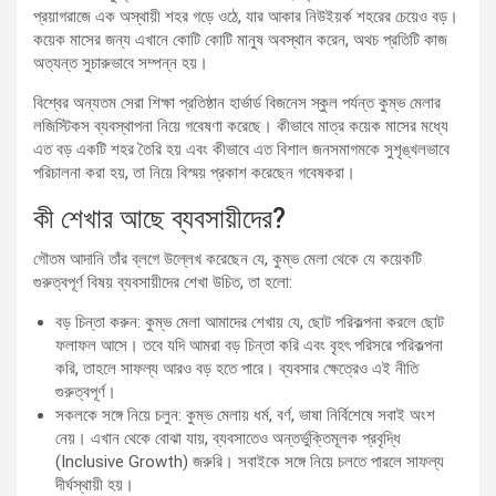
প্রয়াগরাজে এক অস্থায়ী শহর গড়ে ওঠে, যার আকার নিউইয়র্ক শহরের চেয়েও বড়।
কয়েক মাসের জন্য এখানে কোটি কোটি মানুষ অবস্থান করেন, অথচ প্রতিটি কাজ
অত্যন্ত সুচারুভাবে সম্পন্ন হয়।
বিশ্বের অন্যতম সেরা শিক্ষা প্রতিষ্ঠান হার্ভার্ড বিজনেস স্কুল পর্যন্ত কুম্ভ মেলার
লজিস্টিকস ব্যবস্থাপনা নিয়ে গবেষণা করেছে। কীভাবে মাত্র কয়েক মাসের মধ্যে
এত বড় একটি শহর তৈরি হয় এবং কীভাবে এত বিশাল জনসমাগমকে সুশৃঙ্খলভাবে
পরিচালনা করা হয়, তা নিয়ে বিস্ময় প্রকাশ করেছেন গবেষকরা।
কী শেখার আছে ব্যবসায়ীদের?
গৌতম আদানি তাঁর ব্লগে উল্লেখ করেছেন যে, কুম্ভ মেলা থেকে যে কয়েকটি
গুরুত্বপূর্ণ বিষয় ব্যবসায়ীদের শেখা উচিত, তা হলো:
বড় চিন্তা করুন: কুম্ভ মেলা আমাদের শেখায় যে, ছোট পরিকল্পনা করলে ছোট
ফলাফল আসে। তবে যদি আমরা বড় চিন্তা করি এবং বৃহৎ পরিসরে পরিকল্পনা
করি, তাহলে সাফল্য আরও বড় হতে পারে। ব্যবসার ক্ষেত্রেও এই নীতি
গুরুত্বপূর্ণ।
সকলকে সঙ্গে নিয়ে চলুন: কুম্ভ মেলায় ধর্ম, বর্ণ, ভাষা নির্বিশেষে সবাই অংশ
নেয়। এখান থেকে বোঝা যায়, ব্যবসাতেও অন্তর্ভুক্তিমূলক প্রবৃদ্ধি
(Inclusive Growth) জরুরি। সবাইকে সঙ্গে নিয়ে চলতে পারলে সাফল্য
দীর্ঘস্থায়ী হয়।