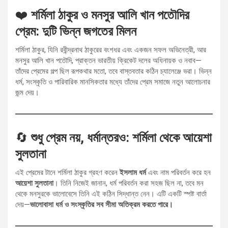
❤️
শর্মিলা ঠাকুর ও মনসুর আলি খান পতৌদির
প্রেম: দুটি ভিন্ন জগতের মিলন
শর্মিলা ঠাকুর, যিনি রবীন্দ্রনাথ ঠাকুরের বংশধর এবং একজন সফল অভিনেত্রী, আর
মনসুর আলি খান পতৌদি, প্রাক্তন ভারতীয় ক্রিকেট দলের অধিনায়ক ও নবাব—
তাঁদের প্রেমের গল্প ছিল রূপকথার মতো, তবে বাস্তবতার কঠিন চ্যালেঞ্জে ভরা। ভিন্ন
ধর্ম, সংস্কৃতি ও পারিবারিক মানসিকতার মধ্যে তাঁদের প্রেম সমাজে নতুন আলোচনার
জন্ম দেয়।
🔄
শুধু প্রেম নয়, ধর্মান্তরও: শর্মিলা থেকে আয়েশা
সুলতানা
এই প্রেমের টানে শর্মিলা ঠাকুর গ্রহণ করেন
ইসলাম ধর্ম
এবং নাম পরিবর্তন করে হন
আয়েশা সুলতানা
। তিনি নিজেই জানান, ধর্ম পরিবর্তন করা সহজ ছিল না, তবে মন
থেকে মনসুরকে ভালোবেসে তিনি এই কঠিন সিদ্ধান্ত নেন। এটি একটি স্পষ্ট বার্তা
দেয়—
ভালোবাসা ধর্ম ও সংস্কৃতির সব সীমা অতিক্রম করতে পারে।