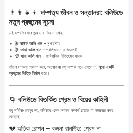
👨‍👩‍👧‍👦
দাম্পত্য জীবন ও সন্তানরা: বলিউডে
নতুন প্রজন্মের সূচনা
এই দম্পতির ঘরে জন্ম নেয় তিন সন্তান:
🎬
সাইফ আলি খান
– সুপারস্টার
🎬
সোহা আলি খান
– প্রতিভাবান অভিনেত্রী
🧕
সাবা আলি খান
– পারিবারিক ঐতিহ্যের ধারক
তাঁদের সাফল্য প্রমাণ করে, ভালোবাসা শুধু সম্পর্ক গড়ে তোলে না,
পুরো একটি
প্রজন্মের ভিত্তি নির্মাণ
করে।
🌀
বলিউডে বিতর্কিত প্রেম ও বিয়ের কাহিনী
শুধু শর্মিলা-মনসুর নয়, বলিউডে এমন অনেক সম্পর্ক রয়েছে যা সমাজের নজর
কেড়েছে:
💔 হৃতিক রোশন – কঙ্গনা রানাউত: প্রেম না