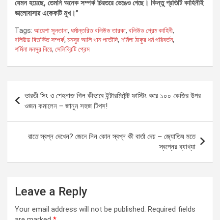
যেমন হয়েছে, তেমনি অনেক সম্পর্ক চিরতরে ভেঙেও গেছে। কিন্তু প্রতিটি কাহিনীই
ভালোবাসার একেকটি মুখ।”
Tags:
আয়েশা সুলতানা
,
ধর্মান্তরিত বলিউড তারকা
,
বলিউড প্রেম কাহিনী
,
বলিউড বিতর্কিত সম্পর্ক
,
মনসুর আলি খান পতৌদি
,
শর্মিলা ঠাকুর ধর্ম পরিবর্তন
,
শর্মিলা মনসুর বিয়ে
,
সেলিব্রিটি প্রেম
Post
ভারতী সিং ও শেহনাজ গিল কীভাবে ইন্টারমিটেন্ট ফাস্টিং করে ১০০ কেজির উপর
navigation
ওজন কমালেন – জানুন সহজ টিপস!
রাতে স্বপ্ন দেখেন? জেনে নিন কোন স্বপ্ন কী বার্তা দেয় – জ্যোতিষ মতে
স্বপ্নের ব্যাখ্যা
Leave a Reply
Your email address will not be published.
Required fields
are marked
*