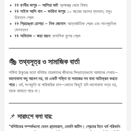
👫
রণবীর কাপুর – আলিয়া ভাট
: ব্রহ্মাস্ত্র থেকে বিবাহ
👫
সাইফ আলি খান – কারিনা কাপুর
: ১০ বছরের বয়সের ব্যবধান, তবুও
চিরন্তন প্রেম
👫
প্রিয়াঙ্কা চোপড়া – নিক জোনাস
: আন্তর্জাতিক প্রেম এবং সাংস্কৃতিক
মেলবন্ধন
👫
অমিতাভ – জয়া বচ্চন
: ক্লাসিক যুগের প্রেম
🎭
তথ্যসূত্র ও সামাজিক বার্তা
শর্মিলা ঠাকুরের মতো বলিউড তারকাদের জীবনের সিদ্ধান্তগুলো আমাদের শেখায়—
ভালোবাসা শুধু আবেগ নয়, তা একটি শক্তি যা সমাজের সব বাধা অতিক্রম করতে
পারে
। ধর্ম, সংস্কৃতি বা পারিবারিক চাপ—কোনো কিছুই যদি ভালোবাসা সত্য হয়,
তাকে থামাতে পারে না।
📌
সারাংশে বলা যায়
:
“বলিউডের সম্পর্কগুলো যেমন গ্ল্যামারাস, তেমনি জটিল। প্রেমের টানে ধর্ম পরিবর্তন