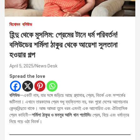
বিনোদন
বলিউড
হিন্দু থেকে মুসলিম: প্রেমের টানে ধর্ম পরিবর্তন!
বলিউডের শর্মিলা ঠাকুর থেকে আয়েশা সুলতানা
হওয়ার গল্প
April 5, 2025
News Desk
Spread the love
বলিউড
—একটি নাম, যার সঙ্গে জড়িয়ে আছে গ্ল্যামার, প্রেম, বিতর্ক এবং সম্পর্কের
জটিলতা। এখানে তারকাদের প্রেম শুধু ব্যক্তিগত নয়, বরং পুরো দেশের আলোচনার
কেন্দ্রবিন্দুতে থাকে। আজ আমরা তুলে ধরব এমনই এক আলোচিত এবং ঐতিহাসিক
প্রেম কাহিনী—
শর্মিলা ঠাকুর ও মনসুর আলি খান পতৌদি
র প্রেম, বিয়ে এবং ধর্মান্তর
নিয়ে গড়ে ওঠা বিতর্ক।