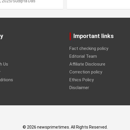
, 2025
Sudipta Das
y
Important links
Fact checking policy
Editorial Team
th Us
Affiliate Disclosure
y
Correction policy
ditions
Ethics Policy
Disclaimer