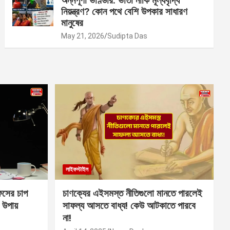
অন্নপূর্ণা ভাণ্ডার: ভাতা নাকি মূল্যবৃদ্ধি
নিয়ন্ত্রণ? কোন পথে বেশি উপকার সাধারণ
মানুষের
May 21, 2026
Sudipta Das
লাইফস্টাইল
সের চাপ
চাণক্যের এইসমস্ত নীতিগুলো মানতে পারলেই
 উপায়
সাফল্য আসতে বাধ্য! কেউ আটকাতে পারবে
না!