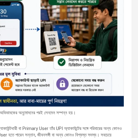
 অভিভাবকের অনুমোদনের পরই লেনদেন সম্পন্ন হয়।
যাকাউন্টধারী বা Primary User তাঁর UPI অ্যাকাউন্টের সঙ্গে পরিবারের অন্য কোনও
তে পারেন সন্তান, জীবনসঙ্গী বা অন্য কোনও বিশ্বস্ত সদস্য। সবচেয়ে