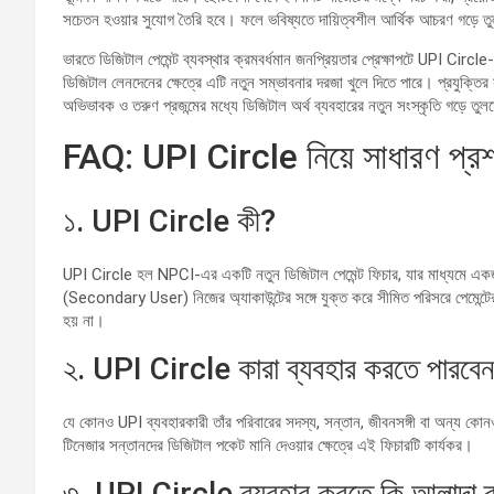
সচেতন হওয়ার সুযোগ তৈরি হবে। ফলে ভবিষ্যতে দায়িত্বশীল আর্থিক আচরণ গড়ে 
ভারতে ডিজিটাল পেমেন্ট ব্যবস্থার ক্রমবর্ধমান জনপ্রিয়তার প্রেক্ষাপটে UPI Circle
ডিজিটাল লেনদেনের ক্ষেত্রে এটি নতুন সম্ভাবনার দরজা খুলে দিতে পারে। প্রযুক্তির স
অভিভাবক ও তরুণ প্রজন্মের মধ্যে ডিজিটাল অর্থ ব্যবহারের নতুন সংস্কৃতি গড়ে ত
FAQ: UPI Circle নিয়ে সাধারণ প্রশ
১. UPI Circle কী?
UPI Circle হল NPCI-এর একটি নতুন ডিজিটাল পেমেন্ট ফিচার, যার মাধ্যমে এক
(Secondary User) নিজের অ্যাকাউন্টের সঙ্গে যুক্ত করে সীমিত পরিসরে পেমেন্টে
হয় না।
২. UPI Circle কারা ব্যবহার করতে পারবে
যে কোনও UPI ব্যবহারকারী তাঁর পরিবারের সদস্য, সন্তান, জীবনসঙ্গী বা অন্য 
টিনেজার সন্তানদের ডিজিটাল পকেট মানি দেওয়ার ক্ষেত্রে এই ফিচারটি কার্যকর।
৩. UPI Circle ব্যবহার করতে কি আলাদা ব্য