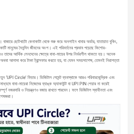
ছে। বাজারে ছোটখাটো কেনাকাটা থেকে শুরু করে অনলাইন খাবার অর্ডার, যাতায়াত বুকিং,
কোটি মানুষের দৈনন্দিন জীবনের অংশ। এই পরিবর্তনের প্রভাব পড়েছে কিশোর-
েও তাদের আর্থিক লেনদেনের ক্ষেত্রে বাবা-মায়ের উপর নির্ভরশীল থাকতে হয়। অনেক
 অথবা আলাদা করে টাকা ট্রান্সফার করতে হয়, যা যেমন সময়সাপেক্ষ, তেমনই নিরাপত্তা
তুন ‘UPI Circle’ ফিচার। ডিজিটাল পেমেন্ট ব্যবস্থাকে আরও পরিবারকেন্দ্রিক এবং
ধ্যমে বাবা-মায়েরা নিজেদের ব্যাঙ্ক অ্যাকাউন্ট বা UPI PIN শেয়ার না করেই
্পূর্ণ নজরদারি ও নিয়ন্ত্রণও বজায় রাখতে পারবেন। ফলে ডিজিটাল স্বাধীনতা এবং
শেষজ্ঞরা।