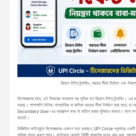
রিয়েল-টাইম ট্র্যাকিং, খরচের সীমা নির্ধারণ এবং 
বিশেষজ্ঞদের মতে, এই ফিচারের অন্যতম বড় সুবিধা হল রিয়েল-টাইম ট্র্যাকিং। এর
করছে। পাশাপাশি দৈনিক, সাপ্তাহিক বা মাসিক ব্যয়ের সীমা নির্ধারণ করা যাবে, যা
Secondary User-এর অ্যাক্সেস বন্ধ বা বাতিল করার সুবিধাও থাকবে। ফলে সন্তানে
হাতেই।
ডিজিটাল ফাইন্যান্স বিশেষজ্ঞদের একাংশ মনে করছেন, UPI Circle শুধুমাত্র একটি নতু
ভূমিকা পালন করতে পারে। ছোটবেলা থেকেই নির্দিষ্ট বাজেটের মধ্যে খরচ করা, প্রয়োজ