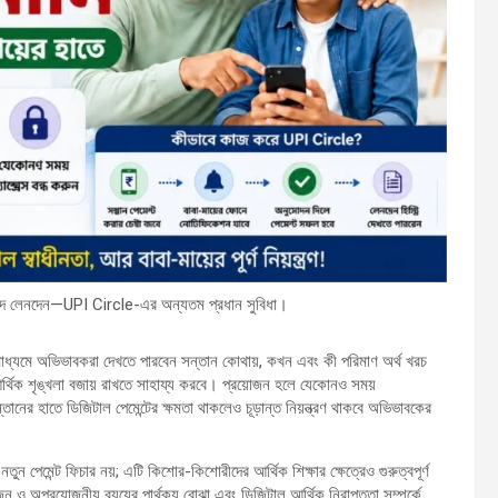
নিরাপদ লেনদেন—UPI Circle-এর অন্যতম প্রধান সুবিধা।
 মাধ্যমে অভিভাবকরা দেখতে পারবেন সন্তান কোথায়, কখন এবং কী পরিমাণ অর্থ খরচ
 আর্থিক শৃঙ্খলা বজায় রাখতে সাহায্য করবে। প্রয়োজন হলে যেকোনও সময়
র হাতে ডিজিটাল পেমেন্টের ক্ষমতা থাকলেও চূড়ান্ত নিয়ন্ত্রণ থাকবে অভিভাবকের
ন পেমেন্ট ফিচার নয়; এটি কিশোর-কিশোরীদের আর্থিক শিক্ষার ক্ষেত্রেও গুরুত্বপূর্ণ
ন ও অপ্রয়োজনীয় ব্যয়ের পার্থক্য বোঝা এবং ডিজিটাল আর্থিক নিরাপত্তা সম্পর্কে