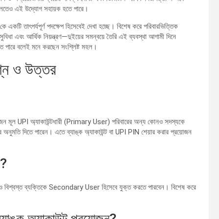
তুলতেও এই উদ্যোগ সহায়ক হতে পারে।
-কে একটি তাৎপর্যপূর্ণ পদক্ষেপ হিসেবেই দেখা হচ্ছে। বিশেষ করে পরিবারভিত্তিক
ুবিধা এবং আর্থিক নিয়ন্ত্রণ—দুইয়ের সমন্বয়ে তৈরি এই ব্যবস্থা আগামী দিনে
ুলতে পারে বলেই মনে করছেন সংশ্লিষ্ট মহল।
্ন ও উত্তর
জন মূল UPI অ্যাকাউন্টধারী (Primary User) পরিবারের অন্য কোনও সদস্যকে
র অনুমতি দিতে পারেন। এতে ব্যাঙ্ক অ্যাকাউন্ট বা UPI PIN শেয়ার করার প্রয়োজন
ন?
কোনও বিশ্বস্ত ব্যক্তিকে Secondary User হিসেবে যুক্ত করতে পারবেন। বিশেষ করে
াঙ্ক অ্যাকাউন্ট প্রয়োজন?