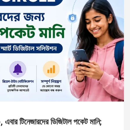
 এবার টিনেজারদের ডিজিটাল পকেট মানি;