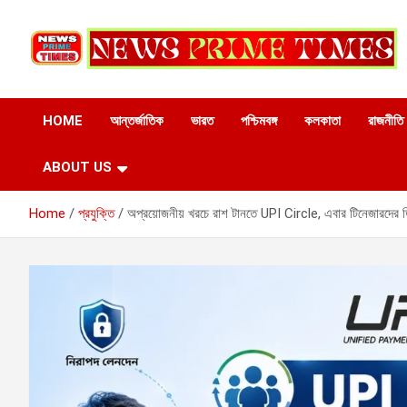
Skip
to
content
HOME
আন্তর্জাতিক
ভারত
পশ্চিমবঙ্গ
কলকাতা
রাজনীতি
ABOUT US
Home
প্রযুক্তি
অপ্রয়োজনীয় খরচে রাশ টানতে UPI Circle, এবার টিনেজারদের ডিজি