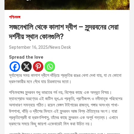
পশ্চিমবঙ্গ
সজনেখালি থেকে কালাশ দ্বীপ – সুন্দরবনের সেরা
দর্শনীয় স্থান কোনগুলি?
September 16, 2025
News Desk
Spread the love
সূর্যাস্তের সময় কালাশ দ্বীপে দাঁড়িয়ে প্রকৃতির রঙের খেলা দেখা যায়, যা যে কোনো
ভ্রমণকারীর মনে গেঁথে যায় চিরকালের মতো।
পশ্চিমবঙ্গের সুন্দরবন শুধু ভারতের গর্ব নয়, বিশ্বের কাছে এক অদ্ভুত বিস্ময়।
ম্যানগ্রোভ অরণ্যের এই জটিল ভূখণ্ড প্রকৃতি, প্রাণীজগৎ ও নদীমাতৃক পরিবেশের
অসাধারণ সমন্বয়ে গঠিত। রয়েল বেঙ্গল টাইগারের রাজত্ব, গঙ্গার অসংখ্য শাখা-
উপশাখা, খাঁড়ি ও দ্বীপের মিলনে এই সুন্দরবন আজ বিশ্ব ঐতিহ্যের অংশ। যারা
প্রকৃতিপ্রেমী বা ভ্রমণপিপাসু, তাঁদের কাছে সুন্দরবন এক অপূর্ব গন্তব্য। এখানে
ভ্রমণের সময়ে কিছু জায়গা একেবারেই মিস করা উচিত নয়।