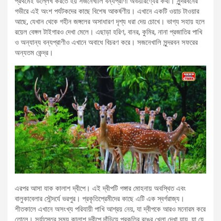
প্রথমেই উল্লেখ করতে হয় সজনেখালি বন্যপ্রাণী অভয়ারণ্যের কথা। সুন্দরবনের
গভীরে এই অংশ পর্যটকদের কাছে বিশেষ আকর্ষণীয়। এখানে একটি ওয়াচ টাওয়ার
আছে, যেখান থেকে গহীন জঙ্গলের অসাধারণ দৃশ্য ধরা দেয় চোখে। ভাগ্য সহায় হলে
রয়েল বেঙ্গল টাইগারও দেখা মেলে। এছাড়া হরিণ, বানর, কুমির, নানা প্রজাতির পাখি
ও অন্যান্য বন্যপ্রাণীও এখানে অবাধে বিচরণ করে। সজনেখালি সুন্দরবন সফরের
অন্যতম কেন্দ্র।
এরপর আসা যাক কালাশ দ্বীপে। এই দ্বীপটি গঙ্গার মোহনায় অবস্থিত এবং
বালুকাবেলার সৌন্দর্যে ভরপুর। প্রকৃতিপ্রেমীদের কাছে এটি এক স্বর্গরাজ্য।
শীতকালে এখানে অসংখ্য পরিযায়ী পাখি আশ্রয় নেয়, যা দ্বীপকে আরও মনোরম করে
তোলে। সূর্যাস্তের সময় কালাশ দ্বীপে দাঁড়িয়ে প্রকৃতির রঙের খেলা দেখা যায়, যা যে