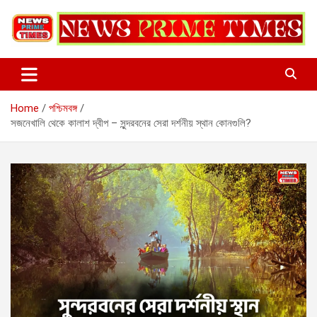
Skip
to
content
Home
পশ্চিমবঙ্গ
সজনেখালি থেকে কালাশ দ্বীপ – সুন্দরবনের সেরা দর্শনীয় স্থান কোনগুলি?