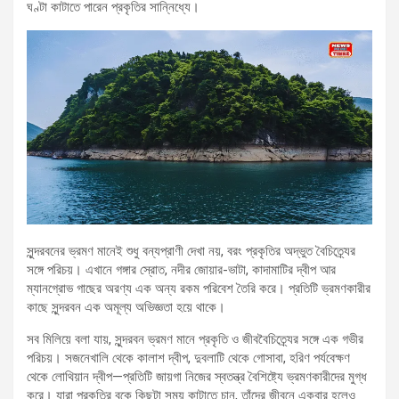
ঘণ্টা কাটাতে পারেন প্রকৃতির সান্নিধ্যে।
সুন্দরবনের ভ্রমণ মানেই শুধু বন্যপ্রাণী দেখা নয়, বরং প্রকৃতির অদ্ভুত বৈচিত্র্যের
সঙ্গে পরিচয়। এখানে গঙ্গার স্রোত, নদীর জোয়ার-ভাটা, কাদামাটির দ্বীপ আর
ম্যানগ্রোভ গাছের অরণ্য এক অন্য রকম পরিবেশ তৈরি করে। প্রতিটি ভ্রমণকারীর
কাছে সুন্দরবন এক অমূল্য অভিজ্ঞতা হয়ে থাকে।
সব মিলিয়ে বলা যায়, সুন্দরবন ভ্রমণ মানে প্রকৃতি ও জীববৈচিত্র্যের সঙ্গে এক গভীর
পরিচয়। সজনেখালি থেকে কালাশ দ্বীপ, দুবলাটি থেকে গোসাবা, হরিণ পর্যবেক্ষণ
থেকে লোথিয়ান দ্বীপ—প্রতিটি জায়গা নিজের স্বতন্ত্র বৈশিষ্ট্যে ভ্রমণকারীদের মুগ্ধ
করে। যারা প্রকৃতির বুকে কিছুটা সময় কাটাতে চান, তাঁদের জীবনে একবার হলেও