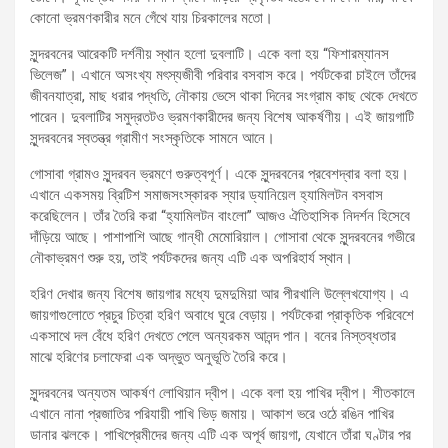
কোনো ভ্রমণকারীর মনে গেঁথে যায় চিরকালের মতো।
সুন্দরবনের আরেকটি দর্শনীয় স্থান হলো দুবলাটি। একে বলা হয় “ফিশারম্যানস
ভিলেজ”। এখানে অসংখ্য মৎস্যজীবী পরিবার বসবাস করে। পর্যটকেরা চাইলে তাঁদের
জীবনযাত্রা, মাছ ধরার পদ্ধতি, নৌকায় ভেসে থাকা দিনের সংগ্রাম কাছ থেকে দেখতে
পারেন। দুবলাটির সমুদ্রতটও ভ্রমণকারীদের জন্য বিশেষ আকর্ষণীয়। এই জায়গাটি
সুন্দরবনের স্বতন্ত্র গ্রামীণ সংস্কৃতিকে সামনে আনে।
গোসাবা গ্রামও সুন্দরবন ভ্রমণে গুরুত্বপূর্ণ। একে সুন্দরবনের প্রবেশদ্বার বলা হয়।
এখানে একসময় ব্রিটিশ সমাজসংস্কারক স্যার ড্যানিয়েল হ্যামিলটন বসবাস
করেছিলেন। তাঁর তৈরি করা “হ্যামিলটন বাংলো” আজও ঐতিহাসিক নিদর্শন হিসেবে
দাঁড়িয়ে আছে। পাশাপাশি আছে গান্ধী মেমোরিয়াল। গোসাবা থেকে সুন্দরবনের গভীরে
নৌকাভ্রমণ শুরু হয়, তাই পর্যটকদের জন্য এটি এক অপরিহার্য স্থান।
হরিণ দেখার জন্য বিশেষ জায়গার মধ্যে দুমদুমিয়া আর পীরখালি উল্লেখযোগ্য। এ
জায়গাগুলোতে প্রচুর চিত্রা হরিণ অবাধে ঘুরে বেড়ায়। পর্যটকেরা প্রাকৃতিক পরিবেশে
একসাথে দল বেঁধে হরিণ দেখতে পেলে অন্যরকম আনন্দ পান। বনের নিস্তব্ধতার
মাঝে হরিণের চলাফেরা এক অদ্ভুত অনুভূতি তৈরি করে।
সুন্দরবনের অন্যতম আকর্ষণ লোথিয়ান দ্বীপ। একে বলা হয় পাখির দ্বীপ। শীতকালে
এখানে নানা প্রজাতির পরিযায়ী পাখি ভিড় জমায়। আকাশ ভরে ওঠে রঙিন পাখির
ডানার ঝলকে। পাখিপ্রেমীদের জন্য এটি এক অপূর্ব জায়গা, যেখানে তাঁরা ঘণ্টার পর