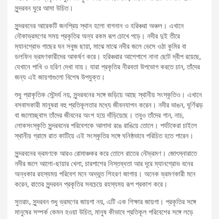
সুন্দরবন ঘুরে আসা উচিত।
সুন্দরবনের আরেকটি জনপ্রিয় স্থান হলো বাগনান ও হরিঞ্চরা অঞ্চল। এখানে
নৌকাভ্রমণের সময় প্রকৃতির অন্য রকম রূপ চোখে পড়ে। নদীর দুই তীরে
ম্যানগ্রোভ গাছের ঘন সবুজ ছায়া, মাঝে মাঝে নদীর জলে ভেসে ওঠা কুমির বা
ডলফিন ভ্রমণকারীদের আকর্ষণ করে। হরিঞ্চরার আশেপাশে নানা ছোট দ্বীপ রয়েছে,
যেখানে পাখি ও হরিণ দেখা যায়। যারা প্রকৃতির নীরবতা উপভোগ করতে চান, তাঁদের
জন্য এই জায়গাগুলো বিশেষ উপযুক্ত।
শুধু প্রাকৃতিক সৌন্দর্য নয়, সুন্দরবনের সঙ্গে জড়িয়ে আছে স্থানীয় সংস্কৃতিও। এখানে
বসবাসকারী মানুষরা বহু প্রতিকূলতার মধ্যে জীবনযাপন করেন। নদীর ভাঙন, ঘূর্ণিঝড়
বা জলোচ্ছ্বাস তাঁদের জীবনের অংশ হয়ে দাঁড়িয়েছে। তবুও তাঁদের গান, নাচ,
লোকসংস্কৃতি সুন্দরবনের পরিবেশকে আলাদা রঙে রাঙিয়ে তোলে। পর্যটকেরা চাইলে
স্থানীয় গ্রামে রাত কাটিয়ে এই সংস্কৃতির সঙ্গে ঘনিষ্ঠভাবে পরিচিত হতে পারেন।
সুন্দরবনের ভ্রমণকে আরও রোমাঞ্চকর করে তোলে রাতের নৌভ্রমণ। জোৎস্নারাতে
নদীর জলে আলো-ছায়ার খেলা, চারপাশের নিস্তব্ধতা আর দূরে ম্যানগ্রোভ বনের
অন্ধকার রহস্যময় পরিবেশ মনে অদ্ভুত শিহরণ জাগায়। অনেক ভ্রমণকারী মনে
করেন, রাতের সুন্দরবন প্রকৃতির সবচেয়ে রহস্যময় রূপ প্রকাশ করে।
সুতরাং, সুন্দরবন শুধু ভ্রমণের জায়গা নয়, এটি এক শিক্ষার জায়গা। প্রকৃতির সঙ্গে
মানুষের সম্পর্ক কেমন হওয়া উচিত, মানুষ কীভাবে প্রতিকূল পরিবেশের সঙ্গে লড়ে