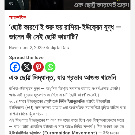
হয়।
আন্তর্জাতিক
‘ছোট্ট কারণে’ই শুরু হয় রাশিয়া-ইউক্রেন যুদ্ধ —
জানেন কী সেই ছোট্ট কারণটি?
November 2, 2025
Sudipta Das
Spread the love
এক ছোট্ট সিদ্ধান্ত, যার প্রভাব আজও থামেনি
রাশিয়া-ইউক্রেন যুদ্ধ — আধুনিক বিশ্বের সবচেয়ে ভয়াবহ সংঘর্ষগুলোর একটি।
অথচ এই যুদ্ধের সূত্রপাত হয়েছিল একটি ‘ছোট্ট কারণ’ থেকেই।
২০১৪ সালে ইউক্রেনের প্রেসিডেন্ট
ভিক্টর ইয়ানুকোভিচ
হঠাৎই ইউরোপীয়
ইউনিয়নের (EU) সঙ্গে স্বাক্ষর হতে যাওয়া অর্থনৈতিক সহযোগিতা চুক্তি বাতিল করে
রাশিয়ার দিকে ঝুঁকে পড়েন।
এই সিদ্ধান্ত ইউক্রেনের সাধারণ জনগণের কাছে ছিল এক বিশ্বাসঘাতকতার মতো
— কারণ তারা চেয়েছিল ইউরোপের সঙ্গে আরও নিবিড় সম্পর্ক। ঠিক তখনই শুরু হয়
ইউরোমাইদান আন্দোলন (Euromaidan Movement)
— ইউক্রেনের