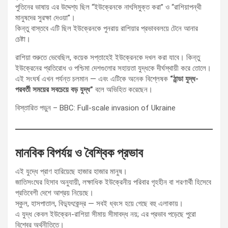
পুতিনের ভাষায় এর উদ্দেশ্য ছিল “ইউক্রেনকে নাৎসিমুক্ত করা” ও “রাশিয়াপন্থী
মানুষদের সুরক্ষা দেওয়া”।
কিন্তু বাস্তবে এটি ছিল ইউক্রেনকে পুনরায় রাশিয়ার প্রভাববলয়ে টেনে আনার
চেষ্টা।
রাশিয়া শুরুতে ভেবেছিল, কয়েক সপ্তাহেই ইউক্রেনকে দখল করা যাবে। কিন্তু
ইউক্রেনের প্রতিরোধ ও পশ্চিমা দেশগুলোর সহায়তা যুদ্ধকে দীর্ঘস্থায়ী করে তোলে।
এই সংঘর্ষ এখন পর্যন্ত চলমান — এবং এটিকে অনেক বিশ্লেষক
“ঠান্ডা যুদ্ধ-
পরবর্তী সময়ের সবচেয়ে বড় যুদ্ধ”
বলে অভিহিত করেছেন।
বিস্তারিত পড়ুন – BBC: Full-scale invasion of Ukraine
মানবিক বিপর্যয় ও বৈশ্বিক প্রভাব
এই যুদ্ধে প্রাণ হারিয়েছে হাজার হাজার মানুষ।
জাতিসংঘের হিসাব অনুযায়ী, লক্ষাধিক ইউক্রেনীয় পরিবার গৃহহীন বা শরণার্থী হিসেবে
প্রতিবেশী দেশে আশ্রয় নিয়েছে।
স্কুল, হাসপাতাল, বিদ্যুৎকেন্দ্র — সবই ধ্বংস হয়ে গেছে বহু এলাকায়।
এ যুদ্ধ কেবল ইউক্রেন-রাশিয়া সীমায় সীমাবদ্ধ নয়; এর প্রভাব পড়েছে পুরো
বিশ্বের অর্থনীতিতে।