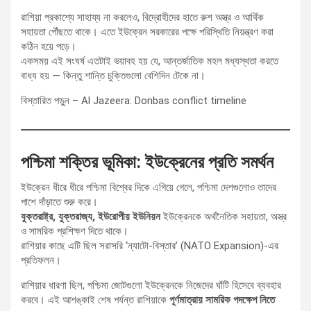
রাশিয়া প্রকাশ্যে সাহায্য না করলেও, বিদ্রোহীদের হাতে রুশ অস্ত্র ও আর্থিক
সহায়তা পৌঁছতে থাকে। এতে ইউক্রেন সরকারের পক্ষে পরিস্থিতি নিয়ন্ত্রণ করা
কঠিন হয়ে পড়ে।
একসময় এই সংঘর্ষ এতটাই ভয়াবহ হয় যে, আন্তর্জাতিক মহল মধ্যস্থতা করতে
বাধ্য হয় — কিন্তু শান্তি চুক্তিগুলো বেশিদিন টেকে না।
বিস্তারিত পড়ুন – Al Jazeera: Donbas conflict timeline
পশ্চিমা শক্তির ভূমিকা: ইউক্রেনের প্রতি সমর্থন
ইউক্রেন ধীরে ধীরে পশ্চিমা বিশ্বের দিকে এগিয়ে গেলে, পশ্চিমা দেশগুলোও তাদের
পাশে দাঁড়াতে শুরু করে।
যুক্তরাষ্ট্র, যুক্তরাজ্য, ইউরোপীয় ইউনিয়ন
ইউক্রেনকে অর্থনৈতিক সহায়তা, অস্ত্র
ও সামরিক প্রশিক্ষণ দিতে থাকে।
রাশিয়ার কাছে এটি ছিল সরাসরি ‘ন্যাটো-বিস্তার’ (NATO Expansion)-এর
প্রতিফলন।
রাশিয়ার ধারণা ছিল, পশ্চিমা জোটগুলো ইউক্রেনকে নিজেদের ঘাঁটি হিসেবে ব্যবহার
করবে। এই আশঙ্কাই শেষ পর্যন্ত রাশিয়াকে
পূর্ণমাত্রায় সামরিক পদক্ষেপ নিতে