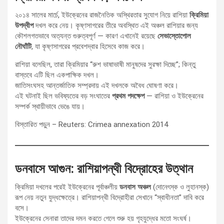
২০১৪ সালের মার্চে, ইউক্রেনের রাজনৈতিক অস্থিরতার সুযোগ নিয়ে রাশিয়া
ক্রিমিয়া
উপদ্বীপ
দখল করে নেয়। কৃষ্ণসাগরের তীরে অবস্থিত এই অঞ্চল রাশিয়ার জন্য
কৌশলগতভাবে অত্যন্ত গুরুত্বপূর্ণ — কারণ এখানেই রয়েছে
সেভাস্তোপোল
নৌঘাঁটি
, যা কৃষ্ণসাগরের প্রবেশদ্বার হিসেবে কাজ করে।
রাশিয়া বলেছিল, তারা ক্রিমিয়ার “রুশ ভাষাভাষী মানুষদের সুরক্ষা দিচ্ছে”; কিন্তু
বাস্তবে এটি ছিল একপাক্ষিক দখল।
জাতিসংঘসহ আন্তর্জাতিক সম্প্রদায় এই দখলকে অবৈধ ঘোষণা করে।
এই ঘটনাই ছিল ভবিষ্যতের বড় সংঘাতের
প্রথম পদক্ষেপ
— রাশিয়া ও ইউক্রেনের
সম্পর্ক স্থায়ীভাবে ভেঙে যায়।
বিস্তারিত পড়ুন – Reuters: Crimea annexation 2014
ডনবাসে আগুন: রাশিয়াপন্থী বিদ্রোহের উত্থান
ক্রিমিয়া দখলের পরেই ইউক্রেনের পূর্বাঞ্চলীয়
ডনবাস অঞ্চল
(দোনেৎস্ক ও লুহানস্ক)
রূপ নেয় নতুন যুদ্ধক্ষেত্রে। রাশিয়াপন্থী বিদ্রোহীরা সেখানে “স্বাধীনতা” দাবি করে
বসে।
ইউক্রেনের সেনারা তাদের দমন করতে গেলে শুরু হয় গৃহযুদ্ধের মতো সংঘর্ষ।