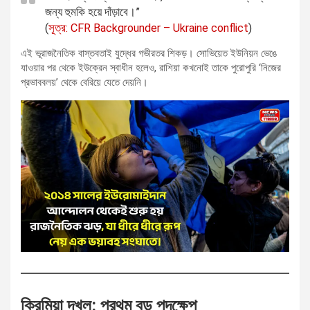
জন্য হুমকি হয়ে দাঁড়াবে।”
(
সূত্র: CFR Backgrounder – Ukraine conflict
)
এই ভূরাজনৈতিক বাস্তবতাই যুদ্ধের গভীরতর শিকড়। সোভিয়েত ইউনিয়ন ভেঙে
যাওয়ার পর থেকে ইউক্রেন স্বাধীন হলেও, রাশিয়া কখনোই তাকে পুরোপুরি ‘নিজের
প্রভাববলয়’ থেকে বেরিয়ে যেতে দেয়নি।
ক্রিমিয়া দখল: প্রথম বড় পদক্ষেপ