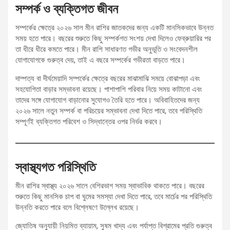
সম্পর্ক ও ব্যক্তিগত জীবন
সম্পর্কের ক্ষেত্রে ২০২৬ সাল মীন রাশির জাতকদের জন্য একটি মানসিকভাবে উন্নত
সময় হতে পারে। বছরের শুরুতে কিছু সম্পর্কগত সংশয় দেখা দিলেও ফেব্রুয়ারির পর
তা ধীরে ধীরে কমতে পারে। মীন রাশি সাধারণত গভীর অনুভূতি ও সংবেদনশীল
যোগাযোগকে গুরুত্ব দেয়, তাই এ বছরে সম্পর্কের গভীরতা বাড়তে পারে।
দাম্পত্য বা দীর্ঘমেয়াদি সম্পর্কের ক্ষেত্রে বছরের মাঝামাঝি সময়ে বোঝাপড়া এবং
সহযোগিতা বাড়ার সম্ভাবনা রয়েছে। পাশাপাশি পরিবার নিয়ে সময় কাটানো এবং
তাদের সঙ্গে যোগাযোগ বাড়ানোর সুযোগও তৈরি হতে পারে। অবিবাহিতদের জন্য
২০২৬ সালে নতুন সম্পর্ক বা পরিচয়ের সম্ভাবনা দেখা দিতে পারে, তবে পরিস্থিতি
সম্পূর্ণই ব্যক্তিগত পরিবেশ ও সিদ্ধান্তের ওপর নির্ভর করবে।
স্বাস্থ্যগত পরিস্থিতি
মীন রাশির স্বাস্থ্য ২০২৬ সালে বেশিরভাগ সময় স্বাভাবিক থাকতে পারে। বছরের
শুরুতে কিছু মানসিক চাপ বা ঘুমের সমস্যা দেখা দিতে পারে, তবে মার্চের পর পরিস্থিতি
উন্নতি করতে পারে বলে বিশ্লেষণে উল্লেখ রয়েছে।
জ্যোতিষ অনুযায়ী নিয়মিত ব্যায়াম, সুষম খাদ্য এবং পর্যাপ্ত বিশ্রামের প্রতি গুরুত্ব