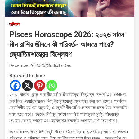
রাশিফল
Pisces Horoscope 2026: ২০২৬ সালে
মীন রাশির জীবনে কী পরিবর্তন আসতে পারে?
জ্যোতিষশাস্ত্রের বিশ্লেষণ
December 9, 2025
Sudipta Das
Spread the love
২০২৬ সালকে কেন্দ্র করে মীন রাশির জীবনযাত্রা, সিদ্ধান্ত, সম্পর্ক এবং পেশাগত
দিক নিয়ে জ্যোতিষশাস্ত্রে কিছু উল্লেখযোগ্য প্রবণতার কথা বলা হচ্ছে। প্রচলিত
জ্যোতিষীয় ব্যাখ্যা অনুযায়ী, এ বছরটি মীন রাশির জাতকদের জন্য ধীরে অগ্রগতির
সময় হতে পারে। বছরের বিভিন্ন পর্যায়ে মানসিক পরিপক্বতা বৃদ্ধি, সিদ্ধান্ত
নেওয়ার ক্ষেত্রে স্পষ্টতা এবং ব্যক্তিগত উন্নতির প্রবণতা দেখা দিতে পারে।
বছরের শুরুতে পরিস্থিতি কিছুটা ধীর ও পর্যবেক্ষণমূলক হতে পারে। অনেকে নিজেদের
পরিকল্পনা বা ভবিষ্যত লক্ষ্য নিয়ে পুনর্বিবেচনায় সময় দিতে পারেন। ফেব্রুয়ারির পর