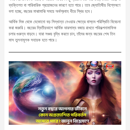
ব্যক্তিগত বা পারিবারিক প্রয়োজনের কারণে হতে পারে। তবে জ্যোতিষীয় বিশ্লেষণে
বলা হচ্ছে, বছরের মাঝামাঝি সময়ে অর্থপ্রবাহ ধীরে স্থির হবে।
আর্থিক দিক থেকে যেকোনো বড় সিদ্ধান্ত নেওয়ার ক্ষেত্রে বাস্তব পরিস্থিতি বিবেচনা
করা জরুরি। বছরের দ্বিতীয়ভাগে আর্থিক ভারসাম্য বজায় রাখতে পরিকল্পনামাফিক
চলার গুরুত্ব বাড়বে। যারা সঞ্চয় বৃদ্ধি করতে চান, তাঁদের জন্য বছরের শেষ তিন
মাস তুলনামূলক সহায়ক হতে পারে।