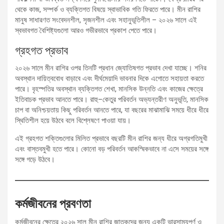
থেকে কাজ, সম্পর্ক ও ব্যক্তিগত বিষয়ে স্বাভাবিক গতি ফিরতে পারে। মীন রাশির
মানুষ সাধারণত সংবেদনশীল, সৃজনশীল এবং সহানুভূতিশীল – ২০২৬ সালে এই
স্বভাবগত বৈশিষ্ট্যগুলো আরও গভীরভাবে প্রকাশ পেতে পারে।
গ্রহগত প্রভাব
২০২৬ সালে মীন রাশির ওপর তিনটি প্রধান জ্যোতিষগত প্রভাব দেখা যাচ্ছে। শনির
অবস্থান দায়িত্ববোধ বাড়াবে এবং দীর্ঘমেয়াদি ভাবনার দিকে এগোতে সহায়তা করতে
পারে। বৃহস্পতির অবস্থান ব্যক্তিগত শেখা, মানসিক উন্নতি এবং কাজের ক্ষেত্রে
ইতিবাচক প্রভাব আনতে পারে। রাহু–কেতুর পরিবর্তন অভ্যন্তরীণ অনুভূতি, মানসিক
চাপ বা অনিশ্চয়তায় কিছু পরিবর্তন আনতে পারে, যা বছরের মাঝামাঝি সময়ে ধীরে ধীরে
স্থিতিশীল হয়ে উঠবে বলে বিশ্লেষণে পাওয়া যায়।
এই গ্রহগত শক্তিগুলোর মিলিত প্রভাবে বছরটি মীন রাশির জন্য ধীরে অগ্রগতিমুখী
এবং বাস্তবমুখী হতে পারে। কোনো বড় পরিবর্তন আকস্মিকভাবে না এসে সময়ের সঙ্গে
সঙ্গে গড়ে উঠবে।
কর্মজীবনের প্রবণতা
কর্মজীবনের ক্ষেত্রে ২০২৬ সাল মীন রাশির জাতকদের জন্য একটি ভারসাম্যপূর্ণ ও