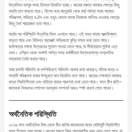
উন্নতিতে ভরপুর সময় হিসেবে বিবেচিত হচ্ছে। বছরের শুরুতে কাজের ক্ষেত্রে কিছু
বাড়তি চাপ থাকতে পারে। বিশেষ করে জানুয়ারি থেকে মার্চ পর্যন্ত সময় কাজের
পরিকল্পনা, দায়িত্ব বণ্টন এবং নতুন কোনো কাজে নিজেকে মানিয়ে নেওয়ার ক্ষেত্রে
কিছু ধৈর্য প্রয়োজন হতে পারে।
মার্চের পর পরিস্থিতি উন্নতির দিকে এগোতে পারে। এই সময় কাজে আত্মবিশ্বাস
বাড়তে পারে এবং বিভিন্ন প্রজেক্টে সক্রিয়তা বৃদ্ধি লক্ষ্য করা যেতে পারে।
কর্মক্ষেত্রে দক্ষতা উন্নয়নের সুযোগ পাওয়া যেতে পারে, যা দীর্ঘমেয়াদে সুবিধা এনে
দেবে। এপ্রিল থেকে অগাস্ট পর্যন্ত সময় কর্মজীবনে উল্লেখযোগ্য অগ্রগতির
সম্ভাবনা তৈরি করতে পারে।
যারা চাকরি পরিবর্তন বা কর্মপরিবেশে পরিবর্তন আনার কথা ভাবছেন, তাঁদের জন্য এ
সময়টি পরিকল্পনা করার উপযুক্ত বলে বিবেচিত হতে পারে। বছরের শেষভাগে কাজের
মধ্যে স্থিতিশীলতা এবং দায়িত্ব বাড়ার প্রবণতা দেখা যেতে পারে। ফলে মীন রাশি–
জাতকরা নিজেদের পেশাগত অবস্থান সম্পর্কে আরও স্পষ্ট ধারণা পেতে পারেন।
অর্থনৈতিক পরিস্থিতি
২০২৬ সাল অর্থনৈতিক দিক থেকে মীন রাশির জাতকদের জন্য মোটামুটি স্থিতিশীল
সময় হিসেবে দেখা যাচ্ছে। বছরের শুরুতে কিছু প্রয়োজনীয় খরচ বেড়ে যেতে পারে, যা