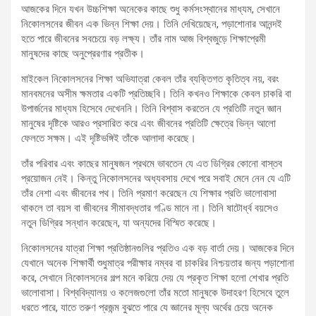
আজকের দিনে যখন উচ্চশিক্ষা অনেকের কাছে শুধু কর্মসংস্থানের মাধ্যম, সেখানে
নিকোলসনের জীবন এক ভিন্ন শিক্ষা দেয়। তিনি দেখিয়েছেন, পড়াশোনার আনন্দই
হতে পারে জীবনের সবচেয়ে বড় লক্ষ্য। তাঁর নাম আজ বিশ্বজুড়ে শিক্ষাপ্রেমী
মানুষদের কাছে অনুপ্রেরণার প্রতীক।
মাইকেল নিকোলসনের শিক্ষা অভিযাত্রা কেবল তাঁর ব্যক্তিগত কৃতিত্ব নয়, বরং
মানবমনের অসীম ক্ষমতার একটি প্রতিচ্ছবি। তিনি কখনও শিক্ষাকে কেবল চাকরি বা
উপার্জনের মাধ্যম হিসেবে দেখেননি। তিনি বিশ্বাস করতেন যে প্রতিটি নতুন জ্ঞান
মানুষের দৃষ্টিকে আরও প্রসারিত করে এবং জীবনের প্রতিটি ক্ষেত্রে ভিন্ন আলো
ফেলতে সক্ষম। এই দৃষ্টিভঙ্গিই তাঁকে আলাদা করেছে।
তাঁর পরিবার এবং কাছের মানুষজন প্রথমে ভাবতেন যে এত ডিগ্রির কোনো বাস্তব
প্রয়োজন নেই। কিন্তু নিকোলসনের অধ্যবসায় দেখে পরে সবাই মেনে নেন যে এটি
তাঁর নেশা এবং জীবনের পথ। তিনি প্রমাণ করেছেন যে শিক্ষার প্রতি ভালোবাসা
থাকলে তা বয়স বা জীবনের সীমাবদ্ধতার গণ্ডি মানে না। তিনি ষাটোর্ধ্ব বয়সেও
নতুন ডিগ্রির সন্ধান করেছেন, যা অন্যদের বিস্মিত করেছে।
নিকোলসনের যাত্রা শিক্ষা প্রতিষ্ঠানগুলির প্রতিও এক বড় বার্তা দেয়। আজকের দিনে
যেখানে অনেক শিক্ষার্থী শুধুমাত্র পরীক্ষার নম্বর বা চাকরির নিশ্চয়তার জন্য পড়াশোনা
করে, সেখানে নিকোলসনের গল্প মনে করিয়ে দেয় যে প্রকৃত শিক্ষা হলো শেখার প্রতি
ভালোবাসা। বিশ্ববিদ্যালয় ও কলেজগুলো তাঁর মতো মানুষকে উদাহরণ হিসেবে তুলে
ধরতে পারে, যাতে তরুণ প্রজন্ম বুঝতে পারে যে জ্ঞানের মূল্য অর্থের চেয়ে অনেক