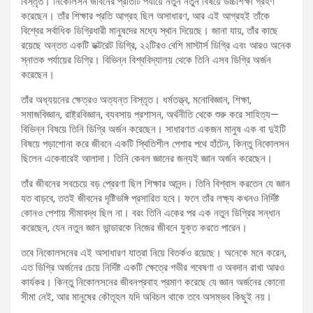
বিস্তৃত। নিকোলসন জীবনের প্রতিটি পর্যায়ে নতুন নতুন বিষয়ে উচ্চশিক্ষা গ্রহণ
করেছেন। তাঁর শিক্ষার প্রতি আগ্রহ ছিল অসাধারণ, আর এই আগ্রহই তাঁকে
বিশ্বের সর্বাধিক ডিগ্রিধারী মানুষদের মধ্যে স্থান দিয়েছে। জানা যায়, তাঁর কাছে
রয়েছে অন্তত একটি ডক্টরেট ডিগ্রি, ২২টিরও বেশি মাস্টার্স ডিগ্রি এবং আরও অনেক
স্নাতক পর্যায়ের ডিগ্রি। বিভিন্ন বিশ্ববিদ্যালয় থেকে তিনি এসব ডিগ্রি অর্জন
করেছেন।
তাঁর অধ্যয়নের ক্ষেত্রও অত্যন্ত বিস্তৃত। ধর্মতত্ত্ব, মনোবিজ্ঞান, শিক্ষা,
সমাজবিজ্ঞান, রাষ্ট্রবিজ্ঞান, ব্যবসায় প্রশাসন, অর্থনীতি থেকে শুরু করে সাহিত্য—
বিভিন্ন বিষয়ে তিনি ডিগ্রি অর্জন করেছেন। সাধারণত একজন মানুষ এক বা দুইটি
বিষয়ে পড়াশোনা করে জীবনে একটি স্থিতিশীল পেশার পথে হাঁটেন, কিন্তু নিকোলসন
ছিলেন একেবারেই আলাদা। তিনি কেবল জ্ঞানের জন্যই জ্ঞান অর্জন করেছেন।
তাঁর জীবনের সবচেয়ে বড় প্রেরণা ছিল শিক্ষার আনন্দ। তিনি বিশ্বাস করতেন যে জ্ঞান
যত বাড়বে, ততই জীবনের দৃষ্টিভঙ্গি প্রসারিত হবে। ফলে তাঁর লক্ষ্য কখনও নির্দিষ্ট
কোনও পেশায় সীমাবদ্ধ ছিল না। বরং তিনি একের পর এক নতুন ডিগ্রির সন্ধান
করেছেন, যেন নতুন জ্ঞান ভান্ডারকে নিজের জীবনে যুক্ত করতে পারেন।
তবে নিকোলসনের এই অসাধারণ যাত্রা নিয়ে বিতর্কও রয়েছে। অনেকে মনে করেন,
এত ডিগ্রি অর্জনের চেয়ে নির্দিষ্ট একটি ক্ষেত্রে গভীর গবেষণা ও অবদান রাখা আরও
কার্যকর। কিন্তু নিকোলসনের জীবনপ্রবাহ প্রমাণ করেছে যে জ্ঞান অর্জনের কোনো
সীমা নেই, আর মানুষের কৌতূহল যদি অবিচল থাকে তবে অসম্ভব কিছুই নয়।