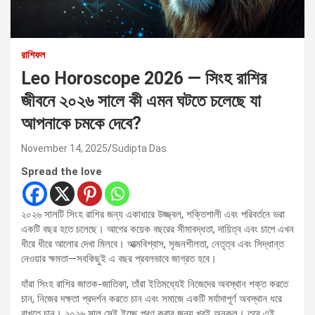
রাশিফল
Leo Horoscope 2026 — সিংহ রাশির
জীবনে ২০২৬ সালে কী এমন ঘটতে চলেছে যা
আপনাকে চমকে দেবে?
November 14, 2025
Sudipta Das
Spread the love
২০২৬ সালটি সিংহ রাশির জন্য একাধারে উজ্জ্বল, শক্তিশালী এবং পরিবর্তনে ভরা
একটি বছর হতে চলেছে। আগের কয়েক বছরের সীমাবদ্ধতা, দায়িত্ব এবং চাপে এখন
ধীরে ধীরে আলোর দেখা মিলবে। আত্মবিশ্বাস, সৃজনশীলতা, নেতৃত্ব এবং সিদ্ধান্ত
নেওয়ার ক্ষমতা—সবকিছুই এ বছর প্রবলভাবে জাগ্রত হবে।
যাঁরা সিংহ রাশির জাতক-জাতিকা, তাঁরা ইতিমধ্যেই নিজেদের অবস্থান শক্ত করতে
চান, নিজের দক্ষতা প্রদর্শন করতে চান এবং সমাজে একটি মর্যাদাপূর্ণ অবস্থান ধরে
রাখতে চান। ২০২৬ সাল সেই ইচ্ছে পূরণ করার জন্য খুবই অনুকূল। তবে এই