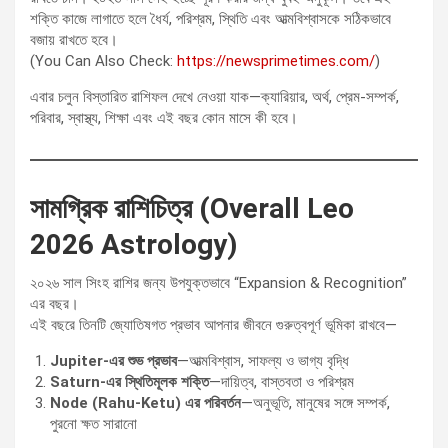
শক্তি কাজে লাগাতে হলে ধৈর্য, পরিশ্রম, স্থিতি এবং আত্মবিশ্বাসকে সঠিকভাবে
বজায় রাখতে হবে।
(You Can Also Check:
https://newsprimetimes.com/
)
এবার চলুন বিস্তারিত রাশিফল দেখে নেওয়া যাক—ক্যারিয়ার, অর্থ, প্রেম-সম্পর্ক,
পরিবার, স্বাস্থ্য, শিক্ষা এবং এই বছর কোন মাসে কী হবে।
সামগ্রিক রাশিচিত্র (Overall Leo
2026 Astrology)
২০২৬ সাল সিংহ রাশির জন্য উপযুক্তভাবে “Expansion & Recognition”
এর বছর।
এই বছরে তিনটি জ্যোতিষগত প্রভাব আপনার জীবনে গুরুত্বপূর্ণ ভূমিকা রাখবে—
Jupiter-এর শুভ প্রভাব
—আত্মবিশ্বাস, সাফল্য ও ভাগ্য বৃদ্ধি
Saturn-এর স্থিতিমূলক শক্তি
—দায়িত্ব, বাস্তবতা ও পরিশ্রম
Node (Rahu-Ketu) এর পরিবর্তন
—অনুভূতি, মানুষের সঙ্গে সম্পর্ক,
পুরনো ক্ষত সারানো