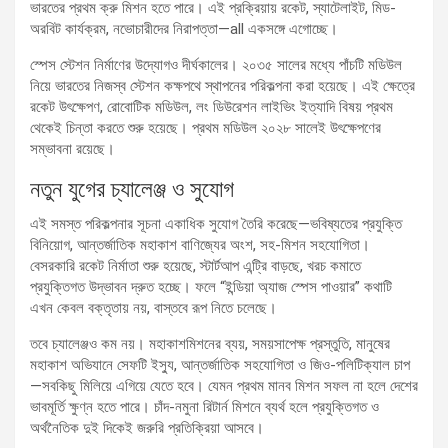
ভারতের প্রথম ক্রু মিশন হতে পারে। এই প্রক্রিয়ায় রকেট, স্যাটেলাইট, মিড-
অরবিট কার্যক্রম, নভোচারীদের নিরাপত্তা—all একসঙ্গে এগোচ্ছে।
স্পেস স্টেশন নির্মাণের উদ্যোগও দীর্ঘকালের। ২০৩৫ সালের মধ্যে পাঁচটি মডিউল
নিয়ে ভারতের নিজস্ব স্টেশন কক্ষপথে স্থাপনের পরিকল্পনা করা হয়েছে। এই ক্ষেত্রে
রকেট উৎক্ষেপণ, রোবোটিক মডিউল, লং ডিউরেশন লাইভিং ইত্যাদি বিষয় প্রথম
থেকেই চিন্তা করতে শুরু হয়েছে। প্রথম মডিউল ২০২৮ সালেই উৎক্ষেপণের
সম্ভাবনা রয়েছে।
নতুন যুগের চ্যালেঞ্জ ও সুযোগ
এই সমস্ত পরিকল্পনার সূচনা একাধিক সুযোগ তৈরি করেছে—ভবিষ্যতের প্রযুক্তি
বিনিয়োগ, আন্তর্জাতিক মহাকাশ বাণিজ্যের অংশ, সহ-মিশন সহযোগিতা।
বেসরকারি রকেট নির্মাতা শুরু হয়েছে, স্টার্টআপ এন্ট্রি বাড়ছে, খরচ কমাতে
প্রযুক্তিগত উদ্ভাবন দ্রুত হচ্ছে। ফলে “ইন্ডিয়া অ্যাজ স্পেস পাওয়ার” কথাটি
এখন কেবল বক্তৃতায় নয়, বাস্তবে রূপ নিতে চলেছে।
তবে চ্যালেঞ্জও কম নয়। মহাকাশমিশনের ব্যয়, সময়সাপেক্ষ প্রস্তুতি, মানুষের
মহাকাশ অভিযানে সেফটি ইস্যু, আন্তর্জাতিক সহযোগিতা ও জিও-পলিটিক্যাল চাপ
—সবকিছু মিলিয়ে এগিয়ে যেতে হবে। যেমন প্রথম মানব মিশন সফল না হলে দেশের
ভাবমূর্তি ক্ষুণ্ন হতে পারে। চাঁদ-নমুনা রিটার্ন মিশনে ব্যর্থ হলে প্রযুক্তিগত ও
অর্থনৈতিক দুই দিকেই জরুরি প্রতিক্রিয়া আসবে।