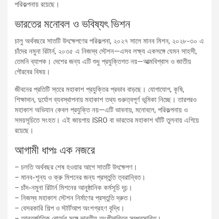
পরিকল্পনায় রয়েছে।
ভারতের মনোবল ও ভবিষ্যৎ ভিশন
চালু অর্থবছরে সাতটি উৎক্ষেপণের পরিকল্পনা, ২০২৭ সালে মানব মিশন, ২০২৮-৩০ এ
চাঁদের নমুনা রিটার্ন, ২০৩৫ এ নিজস্ব স্টেশন—এসব লক্ষ্য একসঙ্গে যেমন সাহসী,
তেমনি ব্যাপক। দেশের জন্য এটি শুধু প্রযুক্তিগত নয়—আত্মবিশ্বাস ও জাতীয়
গৌরবের বিষয়।
জীবনের প্রতিটি স্তরে মহাকাশ প্রযুক্তির প্রভাব বাড়ছে। যোগাযোগ, কৃষি,
শিক্ষাদান, দুর্যোগ ব্যবস্থাপনায় মহাকাশ তথ্য গুরুত্বপূর্ণ ভূমিকা নিচ্ছে। তারপরও
মহাকাশ অভিযান কেবল প্রযুক্তি নয়—এটি ভাবনায়, মনোবলে, পরিকল্পনায় ও
সময়সূচিতে সংহত। এই জায়গায় ISRO বা ভারতের মহাকাশ ঘাঁটি তুলনায় এগিয়ে
রয়েছে।
আগামী ধাপঃ এক নজরে
– চলতি অর্থবছর শেষ হওয়ার আগে সাতটি উৎক্ষেপণ।
– মানব-শূন্য ও ক্রু মিশনের জন্য প্রস্তুতি ত্বরান্বিত।
– চাঁদ-নমুনা রিটার্ন মিশনের আনুষ্ঠানিক কর্মসূচি দৃঢ়।
– নিজস্ব মহাকাশ স্টেশন নির্মাণের প্রস্তুতি দ্রুত।
– বেসরকারি শিল্প ও স্টার্টআপ অংশগ্রহণ বৃদ্ধি।
– আন্তর্জাতিক বোর্ডের সঙ্গে ভারতীয় অংশীদারিত্ব সম্প্রসারিত।