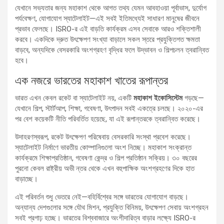
যেখানে সভ্যতার জন্য মহাকাশ থেকে আগত তথ্য যেমন আবহাওয়া পূর্বাভাস, দুর্যোগ
পর্যবেক্ষণ, যোগাযোগ স্যাটেলাইট—এই সবই ইতিমধ্যেই সাধারণ মানুষের জীবনে
প্রভাব ফেলছে। ISRO-র এই বাড়তি কার্যক্রম এসব সেবাকে আরও শক্তিশালী
করবে। একদিকে দ্রুত উৎক্ষেপণ সংখ্যা বাড়ালে সকল স্তরে প্রযুক্তিগত ক্ষমতা
বাড়বে, অন্যদিকে বেসরকারি অংশগ্রহণ বৃদ্ধির ফলে উদ্ভাবন ও শিল্পচলন ত্বরান্বিত
হবে।
এক নজরে ভারতের মহাকাশ খাতের রূপান্তর
ভারত এখন কেবল রকেট বা স্যাটেলাইট নয়, একটি
মহাকাশ ইকোসিস্টেম
গড়ছে—
যেখানে শিল্প, স্টার্টআপ, শিক্ষা, গবেষণা, উৎপাদন সবই একত্রে চলছে। ২০২০-এর
পর বেশ কয়েকটি নীতি পরিবর্তিত হয়েছে, যা এই রূপান্তরকে ত্বরান্বিত করেছে।
উদাহরণস্বরূপ, রকেট উৎক্ষেপণ পরিষেবায় বেসরকারি সংস্থা প্রবেশ করেছে।
স্যাটেলাইট নির্মাণে ভারতীয় কোম্পানিগুলো অংশ নিচ্ছে। মহাকাশ সংক্রান্ত
কার্যক্রমে শিক্ষাপ্রতিষ্ঠান, গবেষণা কেন্দ্র ও শিল্প প্রতিষ্ঠান সক্রিয়। ৩০ বছরের
পুরনো কেবল রাষ্ট্রীয় অভী ন্তর থেকে এখন বহুপাক্ষিক অংশগ্রহণের দিকে হাত
বাড়াচ্ছে।
এই পরিবর্তন শুধু ভেতরে নেই—বহির্বিশ্বের সঙ্গে ভারতের যোগাযোগ বাড়ছে।
অন্যান্য দেশগুলোর সঙ্গে যৌথ মিশন, প্রযুক্তি বিনিময়, উৎক্ষেপণ সেবায় অংশগ্রহন
সবই প্রগাঢ় হচ্ছে। ভারতের বিশ্ববাজারে অংশীদারিত্ব বাড়ার লক্ষ্যে ISRO-র