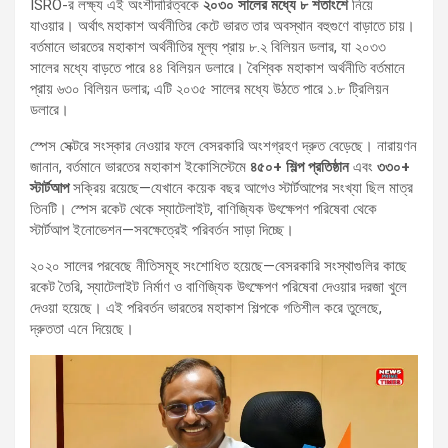
ISRO-র লক্ষ্য এই অংশীদারিত্বকে
২০৩০ সালের মধ্যে ৮ শতাংশে
নিয়ে
যাওয়ার। অর্থাৎ মহাকাশ অর্থনীতির কেটে ভারত তার অবস্থান বহুগুণে বাড়াতে চায়।
বর্তমানে ভারতের মহাকাশ অর্থনীতির মূল্য প্রায় ৮.২ বিলিয়ন ডলার, যা ২০৩৩
সালের মধ্যে বাড়তে পারে ৪৪ বিলিয়ন ডলারে। বৈশ্বিক মহাকাশ অর্থনীতি বর্তমানে
প্রায় ৬৩০ বিলিয়ন ডলার; এটি ২০৩৫ সালের মধ্যে উঠতে পারে ১.৮ ট্রিলিয়ন
ডলারে।
স্পেস সেক্টরে সংস্কার নেওয়ার ফলে বেসরকারি অংশগ্রহণ দ্রুত বেড়েছে। নারায়ণন
জানান, বর্তমানে ভারতের মহাকাশ ইকোসিস্টেমে
৪৫০+ শিল্প প্রতিষ্ঠান
এবং
৩৩০+
স্টার্টআপ
সক্রিয় রয়েছে—যেখানে কয়েক বছর আগেও স্টার্টআপের সংখ্যা ছিল মাত্র
তিনটি। স্পেস রকেট থেকে স্যাটেলাইট, বাণিজ্যিক উৎক্ষেপণ পরিষেবা থেকে
স্টার্টআপ ইনোভেশন—সবক্ষেত্রেই পরিবর্তন সাড়া দিচ্ছে।
২০২০ সালের পরবেছে নীতিসমূহ সংশোধিত হয়েছে—বেসরকারি সংস্থাগুলির কাছে
রকেট তৈরি, স্যাটেলাইট নির্মাণ ও বাণিজ্যিক উৎক্ষেপণ পরিষেবা দেওয়ার দরজা খুলে
দেওয়া হয়েছে। এই পরিবর্তন ভারতের মহাকাশ শিল্পকে গতিশীল করে তুলেছে,
দ্রুততা এনে দিয়েছে।