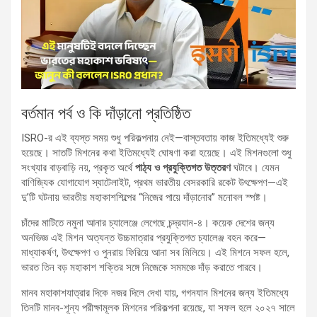
বর্তমান পর্ব ও কি দাঁড়ানো প্রতিষ্ঠিত
ISRO-র এই ব্যস্ত সময় শুধু পরিকল্পনায় নেই—বাস্তবতায় কাজ ইতিমধ্যেই শুরু
হয়েছে। সাতটি মিশনের কথা ইতিমধ্যেই ঘোষণা করা হয়েছে। এই মিশনগুলো শুধু
সংখ্যার বাড়বাড়ি নয়, প্রকৃত অর্থে
পাঠ্য ও প্রযুক্তিগত উত্তরণ
ঘটাবে। যেমন
বাণিজ্যিক যোগাযোগ স্যাটেলাইট, প্রথম ভারতীয় বেসরকারি রকেট উৎক্ষেপণ—এই
দু’টি ঘটনায় ভারতীয় মহাকাশশিল্পের “নিজের পায়ে দাঁড়ানোর” মনোবল স্পষ্ট।
চাঁদের মাটিতে নমুনা আনার চ্যালেঞ্জে লেগেছে চন্দ্রযান-৪। কয়েক দেশের জন্য
অনভিজ্ঞ এই মিশন অত্যন্ত উচ্চমাত্রার প্রযুক্তিগত চ্যালেঞ্জ বহন করে—
মাধ্যাকর্ষণ, উৎক্ষেপণ ও পুনরায় ফিরিয়ে আনা সব মিলিয়ে। এই মিশনে সফল হলে,
ভারত তিন বড় মহাকাশ শক্তির সঙ্গে নিজেকে সমমঞ্চে দাঁড় করাতে পারবে।
মানব মহাকাশযাত্রার দিকে নজর দিলে দেখা যায়, গগনযান মিশনের জন্য ইতিমধ্যে
তিনটি মানব-শূন্য পরীক্ষামূলক মিশনের পরিকল্পনা রয়েছে, যা সফল হলে ২০২৭ সালে