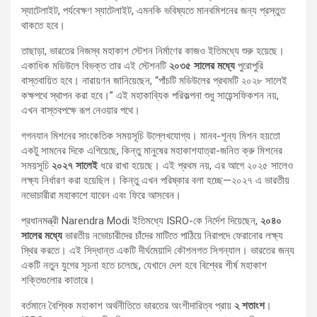
স্যাটেলাইট, পর্যবেক্ষণ স্যাটেলাইট, এমনকি ভবিষ্যতে মানবমিশনের জন্য প্রস্তুত
থাকতে হবে।
তাছাড়া, ভারতের নিজস্ব মহাকাশ স্টেশন নির্মাণের কাজও ইতিমধ্যে শুরু হয়েছে।
একাধিক মডিউলে বিভক্ত তার এই স্টেশনটি
২০৩৫ সালের মধ্যে
পুরোপুরি
বাস্তবায়িত হবে। নারায়ণন জানিয়েছেন, “পাঁচটি মডিউলের প্রথমটি ২০২৮ সালেই
কক্ষপথে স্থাপন করা হবে।” এই মহাকাব্যিক পরিকল্পনা শুধু সায়েন্সফিকশন নয়,
এখন বাস্তবপক্ষে রূপ নেওয়ার পথে।
গগনযান মিশনের সাংকেতিক সময়সূচি উল্লেখযোগ্য। মানব-শূন্য মিশন হয়তো
একটু সামনের দিকে এগিয়েছে, কিন্তু মানুষের মহাকাশযাত্রা-জনিত ক্রু মিশনের
সময়সূচি
২০২৭ সালেই
ধরে রাখা হয়েছে। এই প্রথম নয়, এর আগে ২০২৫ সালেও
লক্ষ্য নির্ধারণ করা হয়েছিল। কিন্তু এখন পরিষ্কার বলা হচ্ছে—২০২৭ এ ভারতীয়
নভোচারীরা মহাকাশে যাবেন এবং ফিরে আসবেন।
প্রধানমন্ত্রী Narendra Modi ইতিমধ্যে ISRO-কে নির্দেশ দিয়েছেন,
২০৪০
সালের মধ্যে
ভারতীয় নভোচারীদের চাঁদের মাটিতে পাঠিয়ে নিরাপদে ফেরানোর লক্ষ্য
স্থির করতে। এই সিদ্ধান্ত একটি দীর্ঘমেয়াদি কৌশলগত সিগন্যাল। ভারতের জন্য
একটি নতুন যুগের সূচনা হতে চলেছে, যেখানে দেশ হবে বিশ্বের শীর্ষ মহাকাশ
শক্তিগুলোর কাতারে।
বর্তমানে বৈশ্বিক মহাকাশ অর্থনীতিতে ভারতের অংশীদারিত্ব প্রায়
২ শতাংশ
।