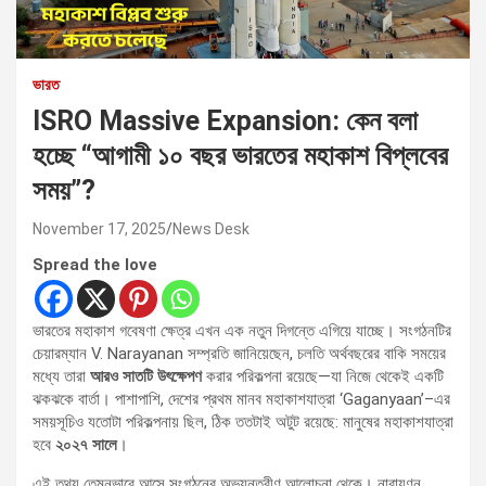
ভারত
ISRO Massive Expansion: কেন বলা
হচ্ছে “আগামী ১০ বছর ভারতের মহাকাশ বিপ্লবের
সময়”?
November 17, 2025
News Desk
Spread the love
ভারতের মহাকাশ গবেষণা ক্ষেত্র এখন এক নতুন দিগন্তে এগিয়ে যাচ্ছে। সংগঠনটির
চেয়ারম্যান V. Narayanan সম্প্রতি জানিয়েছেন, চলতি অর্থবছরের বাকি সময়ের
মধ্যে তারা
আরও সাতটি উৎক্ষেপণ
করার পরিকল্পনা রয়েছে—যা নিজে থেকেই একটি
ঝকঝকে বার্তা। পাশাপাশি, দেশের প্রথম মানব মহাকাশযাত্রা ‘Gaganyaan’–এর
সময়সূচিও যতোটা পরিকল্পনায় ছিল, ঠিক ততটাই অটুট রয়েছে: মানুষের মহাকাশযাত্রা
হবে
২০২৭ সালে
।
এই তথ্য তেমনভাবে আসে সংগঠনের অভ্যন্তরীণ আলোচনা থেকে। নারায়ণন