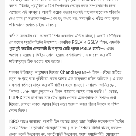
বলেন, “বিজ্ঞান, প্রযুক্তি ও শিল্প উৎপাদনের ক্ষেত্রে দ্রুত সম্প্রসারণের দিকে
এগোচ্ছে এই সংস্থা। আগামী কয়েক বছরের মধ্যেই মহাকাশখাতে বড় পরিবর্তন
দেখা যাবে।” সংকেত স্পষ্ট—এখন শুধু কথায় নয়, সময়সূচি ও পরিকল্পনায় দ্রুত
পরিসঞ্চালন দেখতে চাইছে ভারত।
বর্তমান অবস্থায় বেশ কয়েকটি মিশন একসাথে এগিয়ে যাচ্ছে। একটি বাণিজ্যিক
যোগাযোগ স্যাটেলাইটের উৎক্ষেপণ, একাধিক PSLV ও GSLV মিশন, এমনকি
পুরোপুরি ভারতীয় বেসরকারি শিল্প দ্বারা তৈরি প্রথম PSLV রকেট
–ও এবার
অপেক্ষায় রয়েছে। জিইয়ে তোলা হয়েছে কর্মপরিকল্পনা, এবং বেশ কয়েকটি
মাইলস্তম্ভ ঠিক হওয়ার পথে রয়েছে।
সরকার ইতিমধ্যে অনুমোদন দিয়েছে Chandrayaan‑4 মিশন—চাঁদের মাটিতে
নমুনা সংগ্রহ করে পৃথিবীতে ফেরত আনার এক অত্যন্ত জটিল অভিযান। এ রকম
সক্ষমতা বর্তমানে মাত্র কয়েকটি রাষ্ট্রের হাতে রয়েছে। নারায়ণন জানিয়েছেন,
“আমরা ২০২৮ সালে চন্দ্রযান-৪ মিশন পাঠানোর লক্ষ্যে কাজ করছি।” এছাড়া,
LUPEX নামে জাপানের সঙ্গে যৌথ লুনার পোলার এক্সপ্লোরেশন মিশনও দেখা
দিয়েছে, যেখানে ভারত–জাপান মিলে নতুন গবেষণা করবে চাঁদের উত্তর বা দক্ষিণ
মেরুর দিকে।
ISRO আরও জানাচ্ছে, আগামী তিন বছরের মধ্যে তারা “বার্ষিক মহাকাশযান তৈরির
সংখ্যা তিনগুণ বাড়ানোর” প্রস্তুতি নিচ্ছে। কারণ মিশনের চাহিদা বাড়ছে দ্রুত—
কেবল রকেট উৎক্ষেপণ নয়, স্যাটেলাইট উৎক্ষেপণ, গ্যাস স্যাটেলাইট, যোগাযোগ