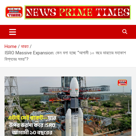
Skip
to
content
Home
ভারত
ISRO Massive Expansion: কেন বলা হচ্ছে “আগামী ১০ বছর ভারতের মহাকাশ
বিপ্লবের সময়”?