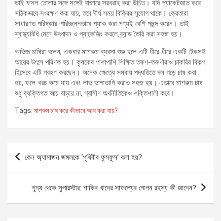
তাই ফসল তোলার সঙ্গে সঙ্গেই বাজারে সরবরাহ করা উচিত। যদি প্যাকেটজাত করে
সঠিকভাবে সংরক্ষণ করা যায়, তবে দীর্ঘ সময় বিক্রির সুযোগ থাকে। ক্রেতারা
সাধারণত পরিষ্কার-পরিচ্ছন্নভাবে প্যাক করা পণ্যই বেশি পছন্দ করেন। তাই
স্বাস্থ্যবিধি মেনে উৎপাদন ও প্যাকেজিং করলে ব্র্যান্ড তৈরি করা সহজ হয়।
অভিজ্ঞ চাষিরা বলেন, একবার মাশরুম ব্যবসা শুরু হলে এটি ধীরে ধীরে একটি টেকসই
আয়ের উৎসে পরিণত হয়। কৃষকের পাশাপাশি শিক্ষিত তরুণ-তরুণীরাও চাকরির বিকল্প
হিসেবে এটি গ্রহণ করছেন। অনেক ক্ষেত্রে সমবায় পদ্ধতিতে দল গড়ে চাষ করা
হয়, ফলে খরচ কমে যায় এবং লাভ ভাগাভাগি করাও সহজ হয়। এভাবে মাশরুম চাষ
শুধু ব্যক্তিগত আয় বাড়ায় না, গ্রামীণ অর্থনীতিকেও শক্তিশালী করে।
Tags:
মাশরুম চাষ করে কীভাবে আয় করা যায়?
Post
কেন অ্যামাজন জঙ্গলকে ‘পৃথিবীর ফুসফুস’ বলা হয়?
navigation
শূন্য থেকে সুপারস্টার: শাকিব খানের সাফল্যের গোপন রহস্য কী জানেন?