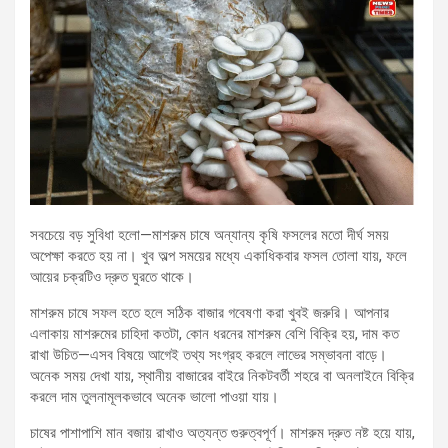
সবচেয়ে বড় সুবিধা হলো—মাশরুম চাষে অন্যান্য কৃষি ফসলের মতো দীর্ঘ সময়
অপেক্ষা করতে হয় না। খুব অল্প সময়ের মধ্যে একাধিকবার ফসল তোলা যায়, ফলে
আয়ের চক্রটিও দ্রুত ঘুরতে থাকে।
মাশরুম চাষে সফল হতে হলে সঠিক বাজার গবেষণা করা খুবই জরুরি। আপনার
এলাকায় মাশরুমের চাহিদা কতটা, কোন ধরনের মাশরুম বেশি বিক্রি হয়, দাম কত
রাখা উচিত—এসব বিষয়ে আগেই তথ্য সংগ্রহ করলে লাভের সম্ভাবনা বাড়ে।
অনেক সময় দেখা যায়, স্থানীয় বাজারের বাইরে নিকটবর্তী শহরে বা অনলাইনে বিক্রি
করলে দাম তুলনামূলকভাবে অনেক ভালো পাওয়া যায়।
চাষের পাশাপাশি মান বজায় রাখাও অত্যন্ত গুরুত্বপূর্ণ। মাশরুম দ্রুত নষ্ট হয়ে যায়,