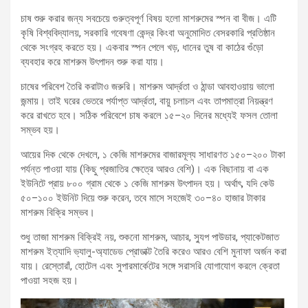
চাষ শুরু করার জন্য সবচেয়ে গুরুত্বপূর্ণ বিষয় হলো মাশরুমের স্পন বা বীজ। এটি
কৃষি বিশ্ববিদ্যালয়, সরকারি গবেষণা কেন্দ্র কিংবা অনুমোদিত বেসরকারি প্রতিষ্ঠান
থেকে সংগ্রহ করতে হয়। একবার স্পন পেলে খড়, ধানের তুষ বা কাঠের গুঁড়ো
ব্যবহার করে মাশরুম উৎপাদন শুরু করা যায়।
চাষের পরিবেশ তৈরি করাটাও জরুরি। মাশরুম আর্দ্রতা ও ঠান্ডা আবহাওয়ায় ভালো
জন্মায়। তাই ঘরের ভেতরে পর্যাপ্ত আর্দ্রতা, বায়ু চলাচল এবং তাপমাত্রা নিয়ন্ত্রণ
করে রাখতে হবে। সঠিক পরিবেশে চাষ করলে ১৫–২০ দিনের মধ্যেই ফসল তোলা
সম্ভব হয়।
আয়ের দিক থেকে দেখলে, ১ কেজি মাশরুমের বাজারমূল্য সাধারণত ১৫০–২০০ টাকা
পর্যন্ত পাওয়া যায় (কিছু প্রজাতির ক্ষেত্রে আরও বেশি)। এক বিছানায় বা এক
ইউনিটে প্রায় ৮০০ গ্রাম থেকে ১ কেজি মাশরুম উৎপাদন হয়। অর্থাৎ, যদি কেউ
৫০–১০০ ইউনিট দিয়ে শুরু করেন, তবে মাসে সহজেই ৩০–৪০ হাজার টাকার
মাশরুম বিক্রি সম্ভব।
শুধু তাজা মাশরুম বিক্রিই নয়, শুকনো মাশরুম, আচার, স্যুপ পাউডার, প্যাকেটজাত
মাশরুম ইত্যাদি ভ্যালু-অ্যাডেড প্রোডাক্ট তৈরি করেও আরও বেশি মুনাফা অর্জন করা
যায়। রেস্তোরাঁ, হোটেল এবং সুপারমার্কেটের সঙ্গে সরাসরি যোগাযোগ করলে ক্রেতা
পাওয়া সহজ হয়।