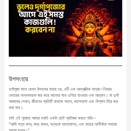
উপসংহার
দুর্গাপূজা মানে কেবল উৎসবের বাহার নয়, এটি এক আধ্যাত্মিক যাত্রা—নিজের
ভেতরের অন্ধকারকে জয় করে আলোর পথে এগিয়ে যাওয়ার এক আহ্বান। মা দুর্গা
আমাদের শেখান, জীবনের প্রতিটি বাধাকে সাহস, ভালোবাসা এবং বিশ্বাস দিয়ে জয়
করা যায়।
তাই এই পূজোয় আমরা সবাই একটা ছোট প্রতিজ্ঞা করতে পারি—
“আমি সত্য বলব, শুদ্ধ থাকব, অন্যকে ভালোবাসব, এবং মায়ের আশীর্বাদে সমাজে
আলো ছড়াব।”