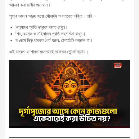
আচরণ করা দেবীর অসম্মান।
পূজার আসল আনন্দ হলো সৌহার্দ্য ও সমবেত ভক্তি। তাই—
অন্যদের প্রতি ভদ্রতা বজায় রাখুন।
শিশু, বয়স্ক ও মহিলাদের প্রতি সহমর্মিতা রাখুন।
মণ্ডপে ভিড় থাকলে ধৈর্য ধরুন, ঠেলাঠেলি করবেন না।
এই ভদ্রতা ও শান্ত মনোভাবই ভক্তির সৌন্দর্য বাড়ায়।