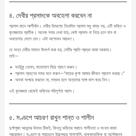
৪. দেবীর প্রসাদকে অবহেলা করবেন না
প্রসাদ মানে আশীর্বাদ। দেবীর উদ্দেশ্যে নিবেদিত প্রসাদ শুধু খাদ্য নয়, এটি ভক্তি ও
কৃতজ্ঞতার প্রতীক। অনেক সময় দেখা যায়, কেউ প্রসাদ না নিয়ে চলে যান বা
অবহেলায় ফেলে দেন। এটা অশোভন আচরণ।
যে অন্ন দেবীর সামনে উৎসর্গ করা হয়, সেটির প্রতি শ্রদ্ধা থাকা দরকার।
তাই—
যতটুকু নেবেন, মনোযোগ দিয়ে গ্রহণ করুন।
প্রসাদ গ্রহণের সময় মনে করুন—“মায়ের কৃপা আমার জীবনে প্রবেশ করছে।”
অযথা অপচয় করবেন না, সম্ভব হলে অন্যদের সঙ্গে ভাগ করে নিন।
এই কৃতজ্ঞতা থেকেই ভক্তির পরিপূর্ণতা আসে।
৫. মণ্ডপে আচরণ রাখুন শান্ত ও শালীন
দুর্গাপূজা আনন্দের উৎসব ঠিকই, কিন্তু ভক্তির স্থানে শালীনতা ও সংযম থাকা
প্রয়োজন। মণ্ডপে বা প্যান্ডেলে উচ্চস্বরে গালাগালি, ধাক্কাধাক্কি বা অসৌজন্য