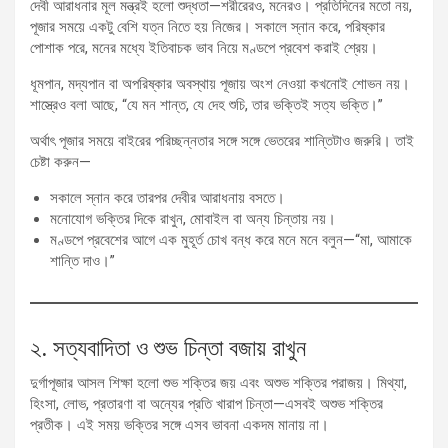
দেবী আরাধনার মূল মন্ত্রই হলো শুদ্ধতা—শরীরেরও, মনেরও। প্রতিদিনের মতো নয়,
পূজার সময়ে একটু বেশি যত্ন নিতে হয় নিজের। সকালে স্নান করে, পরিষ্কার
পোশাক পরে, মনের মধ্যে ইতিবাচক ভাব নিয়ে মণ্ডপে প্রবেশ করাই শ্রেয়।
ধূমপান, মদ্যপান বা অপরিষ্কার অবস্থায় পূজায় অংশ নেওয়া কখনোই শোভন নয়।
শাস্ত্রেও বলা আছে, “যে মন শান্ত, যে দেহ শুচি, তার ভক্তিই সত্য ভক্তি।”
অর্থাৎ পূজার সময়ে বাইরের পরিচ্ছন্নতার সঙ্গে সঙ্গে ভেতরের শান্তিটাও জরুরি। তাই
চেষ্টা করুন—
সকালে স্নান করে তারপর দেবীর আরাধনায় বসতে।
মনোযোগ ভক্তির দিকে রাখুন, মোবাইল বা অন্য চিন্তায় নয়।
মণ্ডপে প্রবেশের আগে এক মুহূর্ত চোখ বন্ধ করে মনে মনে বলুন—“মা, আমাকে
শান্তি দাও।”
২. সত্যবাদিতা ও শুভ চিন্তা বজায় রাখুন
দুর্গাপূজার আসল শিক্ষা হলো শুভ শক্তির জয় এবং অশুভ শক্তির পরাজয়। মিথ্যা,
হিংসা, লোভ, প্রতারণা বা অন্যের প্রতি খারাপ চিন্তা—এসবই অশুভ শক্তির
প্রতীক। এই সময় ভক্তির সঙ্গে এসব ভাবনা একদম মানায় না।