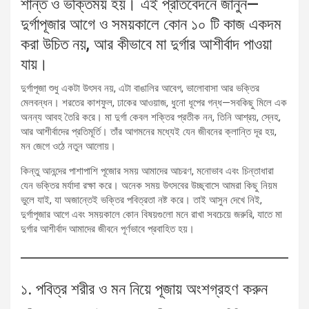
শান্ত ও ভক্তিময় হয়। এই প্রতিবেদনে জানুন—
দুর্গাপূজার আগে ও সময়কালে কোন ১০ টি কাজ একদম
করা উচিত নয়, আর কীভাবে মা দুর্গার আশীর্বাদ পাওয়া
যায়।
দুর্গাপূজা শুধু একটা উৎসব নয়, এটা বাঙালির আবেগ, ভালোবাসা আর ভক্তির
মেলবন্ধন। শরতের কাশফুল, ঢাকের আওয়াজ, ধুনো ধূপের গন্ধ—সবকিছু মিলে এক
অনন্য আবহ তৈরি করে। মা দুর্গা কেবল শক্তির প্রতীক নন, তিনি আশ্রয়, স্নেহ,
আর আশীর্বাদের প্রতিমূর্তি। তাঁর আগমনের মধ্যেই যেন জীবনের ক্লান্তি দূর হয়,
মন জেগে ওঠে নতুন আলোয়।
কিন্তু আনন্দের পাশাপাশি পূজোর সময় আমাদের আচরণ, মনোভাব এবং চিন্তাধারা
যেন ভক্তির মর্যাদা রক্ষা করে। অনেক সময় উৎসবের উচ্ছ্বাসে আমরা কিছু নিয়ম
ভুলে যাই, যা অজান্তেই ভক্তির পবিত্রতা নষ্ট করে। তাই আসুন দেখে নিই,
দুর্গাপূজার আগে এবং সময়কালে কোন বিষয়গুলো মনে রাখা সবচেয়ে জরুরি, যাতে মা
দুর্গার আশীর্বাদ আমাদের জীবনে পূর্ণভাবে প্রবাহিত হয়।
১. পবিত্র শরীর ও মন নিয়ে পূজায় অংশগ্রহণ করুন