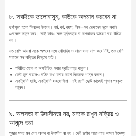
৮. সবাইকে ভালোবাসুন, কাউকে অপমান করবেন না
দুর্গাপূজা হলো মিলনের উৎসব। ধর্ম, বর্ণ, বয়স, লিঙ্গ—সব ভেদাভেদ ভুলে সবাই
একসঙ্গে আনন্দ করে। তাই কারও সঙ্গে দুর্ব্যবহার বা অপমানের আচরণ করা উচিত
নয়।
যত বেশি আমরা একে অপরের সঙ্গে সৌহার্দ্য ও ভালোবাসা ভাগ করে নিই, তত বেশি
সমাজে শুভ শক্তির বিস্তার ঘটে।
পরিচিত হোক বা অপরিচিত, সবার প্রতি নম্র থাকুন।
কেউ ভুল করলেও কঠিন কথা বলার আগে নিজেকে শান্ত করুন।
একটুখানি হাসি, একটুখানি সহযোগিতা—এই ছোট ছোট কাজেই পূজার প্রকৃত
আনন্দ।
৯. অলসতা বা উদাসীনতা নয়, মনকে রাখুন সক্রিয় ও
আনন্দে ভরা
পূজার সময় মন যেন অলস বা উদাসীন না হয়। দেবী দুর্গার আরাধনার আসল উদ্দেশ্য