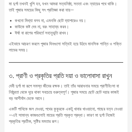
মা দুর্গা তখনই খুশি হন, যখন আমরা সত্যনিষ্ঠা, সততা এবং ন্যায়ের পথে থাকি।
তাই পূজার সময়ের কিছু সৎ প্রতিজ্ঞা করা যায়—
কখনো মিথ্যা বলব না, এমনকি ছোট ব্যাপারেও নয়।
কাউকে কষ্ট দেব না, বরং সাহায্য করব।
ঈর্ষা বা রাগের পরিবর্তে সহানুভূতি রাখব।
এইভাবে আচরণ করলে পূজার দিনগুলো সত্যিই হয়ে উঠবে মানসিক শান্তি ও শক্তি
লাভের সময়।
৩. প্রাণী ও প্রকৃতির প্রতি দয়া ও ভালোবাসা রাখুন
দেবী দুর্গা মা রূপে সমস্ত জীবের রক্ষক। তাই তাঁর আরাধনার সময়ে প্রাণীহিংসা বা
নিষ্ঠুরতা থেকে দূরে থাকা সবচেয়ে গুরুত্বপূর্ণ। পূজার সময়ে ছোট ছোট দয়ার কাজই
বড় আশীর্বাদ ডেকে আনে।
একটি পাখিকে জল দেওয়া, পথের কুকুরকে একটু খাবার খাওয়ানো, গাছের যত্ন নেওয়া
—এই সামান্য কাজগুলোই মায়ের প্রতি প্রকৃত শ্রদ্ধা। কারণ মা দুর্গা নিজেই
প্রকৃতির প্রতীক, সৃষ্টির মমতার রূপ।