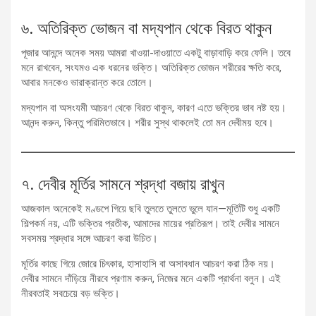
৬. অতিরিক্ত ভোজন বা মদ্যপান থেকে বিরত থাকুন
পূজার আনন্দে অনেক সময় আমরা খাওয়া-দাওয়াতে একটু বাড়াবাড়ি করে ফেলি। তবে
মনে রাখবেন, সংযমও এক ধরনের ভক্তি। অতিরিক্ত ভোজন শরীরের ক্ষতি করে,
আবার মনকেও ভারাক্রান্ত করে তোলে।
মদ্যপান বা অসংযমী আচরণ থেকে বিরত থাকুন, কারণ এতে ভক্তির ভাব নষ্ট হয়।
আনন্দ করুন, কিন্তু পরিমিতভাবে। শরীর সুস্থ থাকলেই তো মন দেবীময় হবে।
৭. দেবীর মূর্তির সামনে শ্রদ্ধা বজায় রাখুন
আজকাল অনেকেই মণ্ডপে গিয়ে ছবি তুলতে তুলতে ভুলে যান—মূর্তিটি শুধু একটি
শিল্পকর্ম নয়, এটি ভক্তির প্রতীক, আমাদের মায়ের প্রতিরূপ। তাই দেবীর সামনে
সবসময় শ্রদ্ধার সঙ্গে আচরণ করা উচিত।
মূর্তির কাছে গিয়ে জোরে চিৎকার, হাসাহাসি বা অসাবধান আচরণ করা ঠিক নয়।
দেবীর সামনে দাঁড়িয়ে নীরবে প্রণাম করুন, নিজের মনে একটি প্রার্থনা বলুন। এই
নীরবতাই সবচেয়ে বড় ভক্তি।