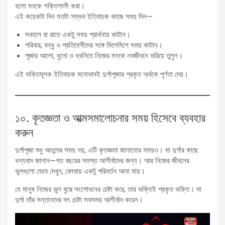
হলো মনকে শক্তিশালী করা।
এই কয়েকটা দিন যতটা সম্ভব ইতিবাচক কাজে সময় দিন—
সকালে বা রাতে একটু সময় প্রার্থনায় কাটান।
পরিবার, বন্ধু ও প্রতিবেশীদের সঙ্গে মিলেমিশে সময় কাটান।
পূজার আলো, ধুনো ও ধ্বনিতে নিজের মনকে নবজীবনে ভরিয়ে তুলুন।
এই ভক্তিমূলক ইতিবাচক মনোভাবই দুর্গাপূজার প্রকৃত অর্থকে পূর্ণতা দেয়।
১০. কৃতজ্ঞতা ও আত্মসমালোচনার সময় হিসেবে ব্যবহার
করুন
দুর্গাপূজা শুধু আনন্দের সময় নয়, এটি কৃতজ্ঞতা জানানোর সময়ও। মা দুর্গার কাছে
ধন্যবাদ জানান—গত বছরের সমস্ত আশীর্বাদের জন্য। আর নিজের জীবনের
ভুলগুলো ভেবে দেখুন, কোথায় একটু পরিবর্তন আনা যায়।
যে মানুষ নিজের ভুল বুঝে সংশোধনের চেষ্টা করে, তার ভক্তিই প্রকৃত ভক্তি। মা
দুর্গা তাঁর সন্তানদের সৎ চেষ্টা সবসময় আশীর্বাদ করেন।