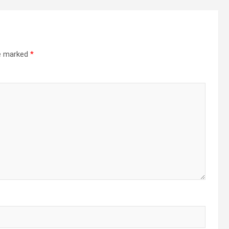
re marked
*