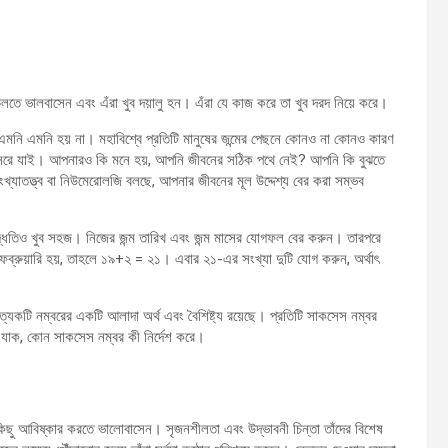
 চলতে ভালবাসেন এবং এঁরা খুব দয়ালু হন। এঁরা যে কাজ করে তা খুব দরদ নিয়ে করে।
 এমনি এমনি হয় না। মহাবিশ্বে প্রতিটি মানুষের জন্মের পেছনে কোনও না কোনও কারণ
ে সরে যাই। আপনারও কি মনে হয়, আপনি জীবনের সঠিক পথে নেই? আপনি কি বুঝতে
যাতত্ত্ব বা নিউমেরোলজি বলছে, আপনার জীবনের মূল উদ্দেশ্য বের করা সম্ভব
দ্ধতিও খুব সহজ। নিজের জন্ম তারিখ এবং জন্ম মাসের যোগফল বের করুন। তারপরে
্রুয়ারি হয়, তাহলে ১৯+২ = ২১। এবার ২১-এর সংখ্যা দুটি যোগ করুন, অর্থাৎ
যেকটি নম্বরের একটি আলাদা অর্থ এবং বৈশিষ্ট্য রয়েছে। প্রতিটি সাকসেস নম্বর
া যাক, কোন সাকসেস নম্বর কী নির্দেশ করে।
ন কিছু আবিষ্কার করতে ভালোবাসেন। সৃজনশীলতা এবং উদ্ভাবনী চিন্তা তাঁদের বিশেষ