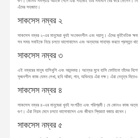
গুণ। কোনও সমস্যায় আটকে গেলে এঁরা সহজেই তার সমাধান বের করে ফেলেন। নিজের ল
এঁদের সহজাত।
সাকসেস নম্বর ২
সাকসেস নম্বর ২-এর মানুষেরা খুবই সংবেদনশীল এবং দয়ালু। এঁদের কূটনৈতিক ক্ষমত
সব সময় সবাইকে নিয়ে চলতে ভালোবাসেন এবং অন্যদের সাহায্য করতে প্রস্তুত থা
সাকসেস নম্বর ৩
এই নম্বরের মানুষ হাসিখুশি এবং আনন্দময়। অন্যের মুখে হাসি ফোটানো তাঁদের বিশেষ
সৃজনশীল কাজ যেমন লেখা, ছবি আঁকা, গান, অভিনয়ে এঁরা দক্ষ। এঁরা নেতৃত্ব দিতেও 
সাকসেস নম্বর ৪
সাকসেস নম্বর ৪-এর মানুষেরা খুবই সংগঠিত এবং পরিশ্রমী। যে কোনও কাজ অত্য
গুণ। এঁরা নিয়ম মেনে চলতে ভালোবাসেন এবং জীবনে স্থিরতা বজায় রাখেন।
সাকসেস নম্বর ৫