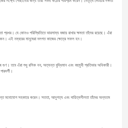
ক্ষ্যে পৌঁছানোর জন্য তাঁরা সর্বদা কঠোর পরিশ্রম করেন। নেতৃত্ব দেওয়ার দক্ষতা
া প্রখর। যে কোনও পরিস্থিতিতে ভারসাম্য বজায় রাখার ক্ষমতা তাঁদের রয়েছে। এঁরা
কেন। এই নম্বরের মানুষেরা দলগত কাজের ক্ষেত্রে সফল হন।
 গুণ। তবে এঁরা শুধু রসিক নন, অত্যন্ত বুদ্ধিমান এবং বহুমুখী প্রতিভার অধিকারী।
পারদর্শী।
ন্ত মনোযোগ সহকারে করেন। সততা, আনুগত্য এবং দায়িত্বশীলতা তাঁদের অন্যতম