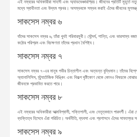
এই নম্বরের অধিকারীরা সাহসী এবং অ্যাডভেঞ্চারপ্রিয়। জীবনের প্রতিটি মুহূর্তে 
মধ্যে স্বাধীনতা এবং উদ্যম প্রখর। অসম্ভবকে সম্ভব করাই এঁদের জীবনের মূলমন্ত
সাকসেস নম্বর ৬
যাঁদের সাকসেস নম্বর ৬, তাঁরা খুবই পরিবারমুখী। সৌন্দর্য, শান্তি, এবং ভারসাম্য ব
কঠোর পরিশ্রম এবং বিচক্ষণতা তাঁদের প্রধান বৈশিষ্ট্য।
সাকসেস নম্বর ৭
সাকসেস নম্বর ৭-এর মানুষ গভীর চিন্তাশীল এবং অত্যন্ত বুদ্ধিমান। তাঁদের বিশ্
অ্যানালিসিস, স্ট্র্যাটেজিক থিঙ্কিং এবং বিকল্প দৃষ্টিকোণ থেকে কোনও বিষয়কে বোঝার
জীবনকে প্রভাবিত করতে পারে।
সাকসেস নম্বর ৮
এই নম্বরের অধিকারীরা আত্মবিশ্বাসী, শক্তিশালী, এবং নেতৃত্বদানে পারদর্শী। এঁরা
ব্যক্তিত্ব হিসেবে এঁরা পরিচিত। অর্থনীতি, ব্যবসা এবং প্রশাসনে এঁদের সাফল্যের
সাকসেস নম্বর ৯