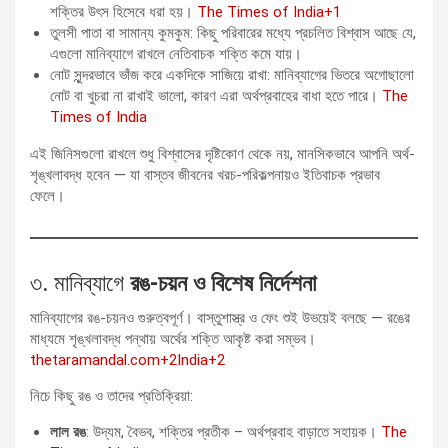
শক্তির উৎস হিসেবে ধরা হয়।
The Times of India+1
তুলসী পাতা বা সামান্য কুমকুম: কিছু পরিবারের মধ্যে প্রচলিত বিশ্বাস আছে যে,
এগুলো মানিব্যাগে রাখলে নেতিবাচক শক্তি কমে যায়।
নোট সুন্দরভাবে ভাঁজ করে একদিকে সাজিয়ে রাখা: মানিব্যাগের ভিতরে অগোছালো
নোট বা খুচরা না রাখাই ভালো, কারণ এরা অর্থপ্রবাহের বাধা হতে পারে।
The
Times of India
এই জিনিসগুলো রাখলে শুধু বিশ্বাসের দৃষ্টিকোণ থেকে নয়, মানসিকভাবে আপনি অর্থ-
শৃঙ্খলাবদ্ধ হবেন — যা বাস্তব জীবনের খরচ-পরিকল্পনায়ও ইতিবাচক প্রভাব
ফেলে।
৩. মানিব্যাগে
রঙ-চয়ন ও বিশেষ নির্দেশনা
মানিব্যাগের রঙ-চয়নও গুরুত্বপূর্ণ। বাস্তুশাস্ত্র ও ফেং শুই উভয়েই বলছে — রঙের
মাধ্যমে শৃঙ্খলাবদ্ধ পন্থায় অর্থের শক্তি আকৃষ্ট করা সম্ভব।
thetaramandal.com+2India+2
নিচে কিছু রঙ ও তাদের প্রতিক্রিয়া:
লাল রঙ
: উদ্যম, বৈভব, শক্তির প্রতীক – অর্থপ্রবাহ বাড়াতে সহায়ক।
The