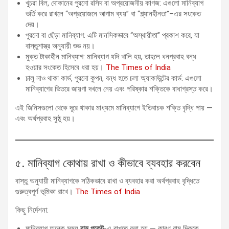
খুচরা বিল, দোকানের পুরনো রসিদ বা অপ্রয়োজনীয় কাগজ: এগুলো মানিব্যাগ
ভর্তি করে রাখলে “অপ্রয়োজনে আগাম ব্যয়” বা “প্ল্যানহীনতা”–এর সংকেত
দেয়।
পুরনো বা ছেঁড়া মানিব্যাগ: এটি মানসিকভাবে “অস্থায়ীতা” প্রকাশ করে, যা
বাস্তুশাস্ত্র অনুযায়ী শুভ নয়।
মুক্ত টাকাহীন মানিব্যাগ: মানিব্যাগ যদি খালি হয়, তাহলে ধনপ্রবাহ বন্ধ
হওয়ার সংকেত হিসেবে ধরা হয়।
The Times of India
চালু নাও থাকা কার্ড, পুরনো কুপন, বন্ধ হতে চলা অ্যাকাউন্টের কার্ড: এগুলো
মানিব্যাগের ভিতরে জায়গা দখলে নেয় এবং পরিষ্কার শক্তিকে বাধাগ্রস্ত করে।
এই জিনিসগুলো থেকে দূরে থাকার মাধ্যমে মানিব্যাগে ইতিবাচক শক্তি বৃদ্ধি পায় —
এবং অর্থপ্রবাহ সুষ্ঠু হয়।
৫. মানিব্যাগ কোথায় রাখা ও কীভাবে ব্যবহার করবেন
বাস্তু অনুযায়ী মানিব্যাগকে সঠিকভাবে রাখা ও ব্যবহার করা অর্থপ্রবাহ বৃদ্ধিতে
গুরুত্বপূর্ণ ভূমিকা রাখে।
The Times of India
কিছু নির্দেশনা:
মানিব্যাগ অনেক সময়
বাম পকেট
-এ রাখতে বলা হয় — কারণ বাম দিককে