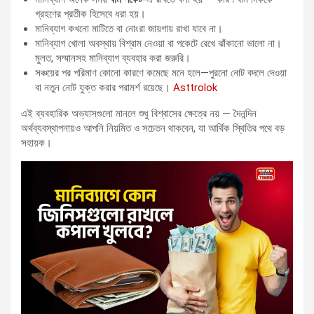
গ্রহণের প্রতীক হিসেবে ধরা হয়।
মানিব্যাগ কখনো মাটিতে বা নোংরা জায়গায় রাখা যাবে না।
মানিব্যাগ খোলা অবস্থায় বিশ্রাম নেওয়া বা পকেটে রেখে ঝাঁকানো ভালো না।
মুলত, সম্মানসহ মানিব্যাগ ব্যবহার করা জরুরি।
সঞ্চয়ের পর পরিমাণ কোনো কারণে কমেছে মনে হলে—পুরনো নোট বদলে দেওয়া
বা নতুন নোট যুক্ত করার পরামর্শ রয়েছে।
Asttrolok
এই ব্যবহারিক অভ্যাসগুলো মানলে শুধু বিশ্বাসের ক্ষেত্রে নয় — দৈনন্দিন
অর্থব্যবস্থাপনায়ও আপনি নিয়মিত ও সচেতন থাকবেন, যা আর্থিক স্থিতির পথে বড়
সহায়ক।