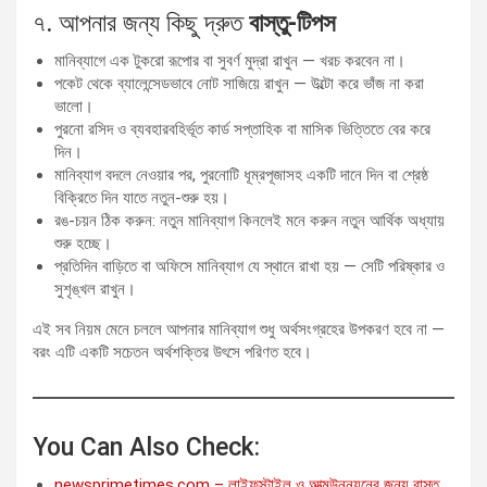
৭. আপনার জন্য কিছু দ্রুত
বাস্তু-টিপস
মানিব্যাগে এক টুকরো রূপোর বা সুবর্ণ মুদ্রা রাখুন — খরচ করবেন না।
পকেট থেকে ব্যালেন্সেডভাবে নোট সাজিয়ে রাখুন — উল্টো করে ভাঁজ না করা
ভালো।
পুরনো রসিদ ও ব্যবহারবহির্ভূত কার্ড সপ্তাহিক বা মাসিক ভিত্তিতে বের করে
দিন।
মানিব্যাগ বদলে নেওয়ার পর, পুরনোটি ধূম্রপূজাসহ একটি দানে দিন বা শ্রেষ্ঠ
বিক্রিতে দিন যাতে নতুন-শুরু হয়।
রঙ-চয়ন ঠিক করুন: নতুন মানিব্যাগ কিনলেই মনে করুন নতুন আর্থিক অধ্যায়
শুরু হচ্ছে।
প্রতিদিন বাড়িতে বা অফিসে মানিব্যাগ যে স্থানে রাখা হয় — সেটি পরিষ্কার ও
সুশৃঙ্খল রাখুন।
এই সব নিয়ম মেনে চললে আপনার মানিব্যাগ শুধু অর্থসংগ্রহের উপকরণ হবে না —
বরং এটি একটি সচেতন অর্থশক্তির উৎসে পরিণত হবে।
You Can Also Check:
newsprimetimes.com – লাইফস্টাইল ও আত্মউন্নয়নের জন্য বাস্তু