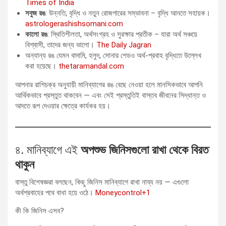
Times of India
সবুজ রঙ
: উন্নতি, বৃদ্ধি ও নতুন রোজগারের সম্ভাবনা – বৃদ্ধি আনতে সহায়ক।
astrologerashishsomani.com
কালো রঙ
: স্থিতিশীলতা, অর্থসংগ্রহ ও সুরক্ষার প্রতীক – যারা অর্থ সঞ্চয়ে
বিশ্বাসী, তাদের জন্য ভালো।
The Daily Jagran
অন্যান্য রঙ যেমন বাদামি, হলুদ, সোনার শেডও অর্থ-প্রবাহ বৃদ্ধিতে উল্লেখ
করা হয়েছে।
thetaramandal.com
আপনার রাশিচক্র অনুযায়ী মানিব্যাগের রঙ বেছে নেওয়া হলে মানসিকভাবে আপনি
আর্থিকভাবে প্রস্তুত থাকবেন — এবং সেই প্রস্তুতিই বাস্তব জীবনের সিদ্ধান্ত ও
আদতে রূপ দেওয়ার ক্ষেত্রে কার্যকর হয়।
৪. মানিব্যাগে এই
অপশুভ জিনিসগুলো রাখা থেকে বিরত
থাকুন
বাস্তু বিশেষজ্ঞরা বলছেন, কিছু জিনিস মানিব্যাগে রাখা নায্য নয় — এগুলো
অর্থপ্রবাহের পথে বাধা হয়ে ওঠে।
Moneycontrol+1
কী কি জিনিস এসব?