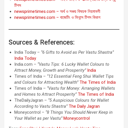
টিপস
newsprimetimes.com – অর্থ ও সঞ্চয় বিষয়ক নিয়মাবলী
newsprimetimes.com – বাজেটিং ও ফিনান্স টিপস বিভাগ
Sources & References:
India Today –
“6 Gifts to Avoid as Per Vastu Shastra”
India Today
India.com –
“Vastu Tips: 6 Lucky Wallet Colours to
Attract Money, Growth and Prosperity”
India
Times of India –
“12 Essential Feng Shui Wallet Tips
and Colours for Attracting Wealth”
The Times of India
Times of India –
“Vastu for Money: Arranging Wallets
and Homes to Attract Prosperity”
The Times of India
TheDailyJagran –
“5 Auspicious Colours for Wallet
According to Vastu Shastra”
The Daily Jagran
Moneycontrol –
“8 Things You Should Never Keep in
Your Wallet as per Vastu”
Moneycontrol