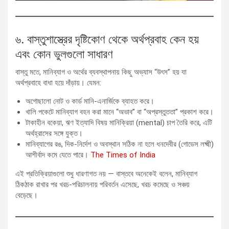
৬. বাস্তুশাস্ত্রের দৃষ্টিকোণ থেকে অর্থপ্রবাহ কেন হয়
এবং কোন ভুলগুলো সাধারণ
বাস্তু মতে, মানিব্যাগ ও অর্থের ব্যবস্থাপনায় কিছু অভ্যাস “উৎস” হয় যা
অর্থপ্রবাহে বাধা হয়ে দাঁড়ায়। যেমন:
অগোছালো নোট ও কার্ড মানি-এনার্জিকে ব্যাহত করে।
খালি পকেটে মানিব্যাগ বহন করা মানে “অভাব” বা “অপ্রস্তুততা” প্রকাশ করে।
টাকাহীন বকেয়া, ঋণ ইত্যাদি বিষয় মানিক্রিয়া (mental) চাপ তৈরি করে, এটি
অর্থহ্রাসের সঙ্গে যুক্ত।
মানিব্যাগের রঙ, দিক-নির্দেশ ও অবস্থান সঠিক না হলে ধনদেবীর (গোডেস লক্ষ্মী)
আশীর্বাদ কমে যেতে পারে।
The Times of India
এই প্রতিক্রিয়াগুলো শুধু ধারণাগত নয় — বাস্তবে অনেকেই বলেন, মানিব্যাগ
ঠিকঠাক রাখার পর খরচ-পরিচালনায় পরিবর্তন এসেছে, খরচ কমেছে ও সঞ্চয়
বেড়েছে।