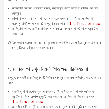
মানিব্যাগ নিয়মিত পরিস্কার করুন, অব্যবহৃত পুরনো রসিদ বা কাগজ বের করে
ফেলুন।
ছেঁড়া বা অচল মানিব্যাগ থাকলে সময়মতো বদলে নিন। “নতুন মানিব্যাগ =
নতুন সুযোগ” — এ ধারণাটি বাস্তুশাস্ত্রেও আছে।
The Times of India
মানিব্যাগ কখনও মাটিতে রাখবেন না বা নোংরা স্থান বা পকেট থেকে তুলে টাকা
রাখবেন না।
এই নিয়মগুলো মানলে আপনার মানিব্যাগের ভেতর ইতিবাচক শক্তি প্রবাহ ঠিক থাকে
— ফলশ্রুতিতে অর্থপ্রবাহ বাড়তে পারে।
২. মানিব্যাগে রাখুন নিম্নলিখিত শুভ জিনিসগুলো
বাস্তু ও ফেং শুই মতে, কিছু নির্দিষ্ট জিনিস মানিব্যাগে রাখলে অর্থভাগ্য বাড়তে পারে।
যেমন:
একটি সুবর্ণ বা রূপোর মুদ্রা বা বিশেষ নোট: এটি মূলত “অর্থ আগমন”–এর
প্রতীক। নিয়ম হলো– মুদ্রাটি খরচ করবে না, মানিব্যাগে নিরাপদে রাখবেন।
The Times of India
মা লক্ষ্মীর ছবি বা শ্রী-যন্ত্র বা গণেশের ছোট প্রতিমা: এই প্রতীকগুলোকে শুভ