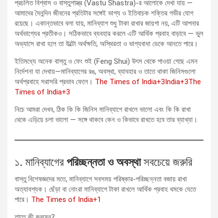
প্রচলিত বিশ্বাস ও বাস্তুশাস্ত্র (Vastu Shastra)-র আলোকে দেখা যায় —
আমাদের দৈনন্দিন জীবনের প্রতিটার সঙ্গেই ভাগ্য ও ইতিবাচক শক্তির গভীর যোগ
রয়েছে। একান্তভাবে বলা যায়, মানিব্যাগ শুধু টাকা রাখার জায়গা নয়, এটি আপনার
অর্থভাগ্যের প্রতীকও। সঠিকভাবে ব্যবহার করলে এটি আর্থিক প্রবাহ বাড়াবে — ভুল
অভ্যাসে রাখা হলে তা উল্টো অর্থক্ষতি, অস্থিরতা ও ভাগ্যবাধা ডেকে আনতে পারে।
ইতিমধ্যে অনেক বাস্তু ও ফেং শুই (Feng Shui) উৎস থেকে পাওয়া গেছে এমন
নির্দেশনা যা দেখায়—মানিব্যাগের রঙ, অবস্থা, ব্যাবহার ও তাতে থাকা জিনিসগুলো
অর্থপ্রবাহে সরাসরি প্রভাব ফেলে।
The Times of India+3India+3The
Times of India+3
নিচে আমরা দেখব, ঠিক কি কি জিনিস মানিব্যাগে রাখলে ভালো এবং কি কি রাখা
থেকে এড়িয়ে চলা ভালো — সঙ্গে থাকবে কেন ও কিভাবে রাখতে হবে তার ব্যাখ্যা।
১. মানিব্যাগের
পরিচ্ছন্নতা ও অবস্থা
সবচেয়ে জরুরি
বাস্তু বিশেষজ্ঞদের মতে, মানিব্যাগে সবসময় পরিষ্কার-পরিচ্ছন্নতা বজায় রাখা
অত্যাবশ্যক। ছেঁড়া বা নোংরা মানিব্যাগে টাকা রাখলে আর্থিক প্রবাহ থমকে যেতে
পারে।
The Times of India+1
তাতে কী করবেন?