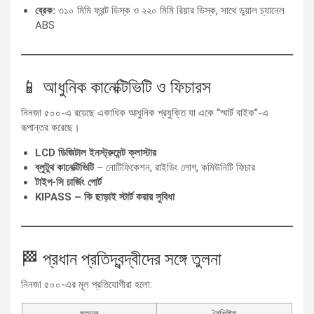
ব্রেক:
৩১০ মিমি ফ্রন্ট ডিস্ক ও ২২০ মিমি রিয়ার ডিস্ক, সাথে ডুয়াল চ্যানেল
ABS
📱 আধুনিক কানেক্টিভিটি ও ফিচারস
নিনজা ৫০০-এ রয়েছে একাধিক আধুনিক প্রযুক্তি যা একে “স্মার্ট বাইক”-এ
রূপান্তর করেছে।
LCD ডিজিটাল ইনস্ট্রুমেন্ট ক্লাস্টার
ব্লুটুথ কানেক্টিভিটি
– নোটিফিকেশন, রাইডিং লোগ, কমিউনিটি ফিচার
টাইপ-সি চার্জিং পোর্ট
KIPASS – কি ছাড়াই স্টার্ট করার সুবিধা
🏁 প্রধান প্রতিদ্বন্দ্বীদের সঙ্গে তুলনা
নিনজা ৫০০-এর মূল প্রতিযোগীরা হলো: