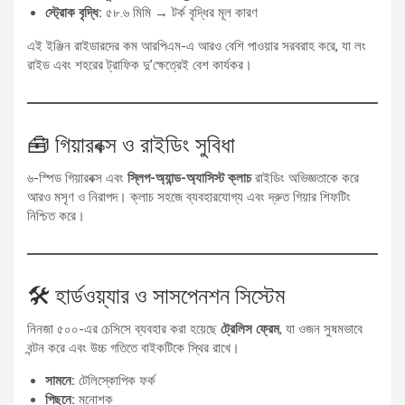
স্ট্রোক বৃদ্ধি:
৫৮.৬ মিমি → টর্ক বৃদ্ধির মূল কারণ
এই ইঞ্জিন রাইডারদের কম আরপিএম-এ আরও বেশি পাওয়ার সরবরাহ করে, যা লং
রাইড এবং শহরের ট্রাফিক দু’ক্ষেত্রেই বেশ কার্যকর।
🧰 গিয়ারবক্স ও রাইডিং সুবিধা
৬-স্পিড গিয়ারবক্স এবং
স্লিপ-অ্যান্ড-অ্যাসিস্ট ক্লাচ
রাইডিং অভিজ্ঞতাকে করে
আরও মসৃণ ও নিরাপদ। ক্লাচ সহজে ব্যবহারযোগ্য এবং দ্রুত গিয়ার শিফটিং
নিশ্চিত করে।
🛠️ হার্ডওয়্যার ও সাসপেনশন সিস্টেম
নিনজা ৫০০-এর চেসিসে ব্যবহার করা হয়েছে
ট্রেলিস ফ্রেম
, যা ওজন সুষমভাবে
বন্টন করে এবং উচ্চ গতিতে বাইকটিকে স্থির রাখে।
সামনে:
টেলিস্কোপিক ফর্ক
পিছনে:
মনোশক