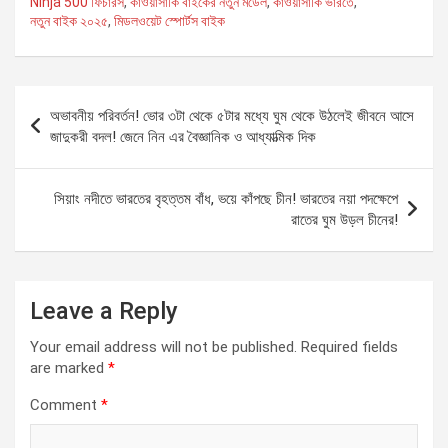
Ninja 500 ফিচারস
,
কাওয়াসাকি বাইকের নতুন মডেল
,
কাওয়াসাকি ভারতে
,
নতুন বাইক ২০২৫
,
মিডলওয়েট স্পোর্টস বাইক
Post
অভাবনীয় পরিবর্তন! ভোর ৩টা থেকে ৫টার মধ্যে ঘুম থেকে উঠলেই জীবনে আসে
navigation
জাদুকরী বদল! জেনে নিন এর বৈজ্ঞানিক ও আধ্যাত্মিক দিক
সিয়াং নদীতে ভারতের বৃহত্তম বাঁধ, ভয়ে কাঁপছে চীন! ভারতের নয়া পদক্ষেপে
রাতের ঘুম উড়ল চীনের!
Leave a Reply
Your email address will not be published.
Required fields
are marked
*
Comment
*