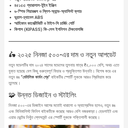
৪৫১cc প্যারালাল-টুইন ইঞ্জিন
৬-স্পিড গিয়ারবক্স ও স্লিপ-অ্যান্ড-অ্যাসিস্ট ক্লাচ
ডুয়াল-চ্যানেল ABS
স্মার্টফোন কানেক্টিভিটি ও টাইপ-সি চার্জিং পোর্ট
কিপাস (KIPASS) কি-লেস ইগনিশন টেকনোলজি
🛵 ২০২৫ নিনজা ৫০০-এর দাম ও নতুন আপডেট
নতুন মডেলটির দাম ২০২৪ সালের মডেলের তুলনায় মাত্র ₹৫,০০০ বেশি, অথচ এতে
যুক্ত হয়েছে বেশ কিছু গুরুত্বপূর্ণ ফিচার ও প্রযুক্তিগত উন্নতি। বিশেষ করে এর
নতুন রঙ
“মেটালিক কার্বন গ্রে”
বাইকটির স্পোর্টি লুককে আরও প্রিমিয়াম করে
তুলেছে।
🧩 উন্নত ডিজাইন ও স্টাইলিং
নিনজা ৫০০-এর ডিজাইন আগের মতোই ধারালো ও অ্যাগ্রেসিভ হলেও, নতুন রঙ
এবং মিনিমালিস্ট ফিনিশ বাইকটিকে করেছে আরও বেশি নজরকাড়া। হেডলাইট এবং
এয়ার ভেন্টের নিখুঁত প্লেসমেন্ট এর স্পোর্টি লুককে শক্তিশালী করেছে।