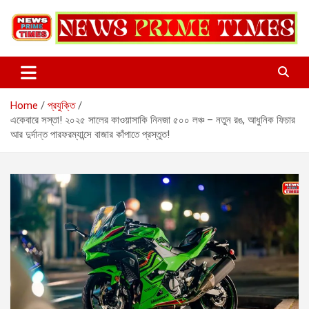
Skip
to
content
Home
প্রযুক্তি
একেবারে সস্তা! ২০২৫ সালের কাওয়াসাকি নিনজা ৫০০ লঞ্চ – নতুন রঙ, আধুনিক ফিচার
আর দুর্দান্ত পারফরম্যান্সে বাজার কাঁপাতে প্রস্তুত!