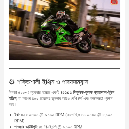
⚙️ শক্তিশালী ইঞ্জিন ও পারফরম্যান্স
নিনজা ৫০০-এ ব্যবহার হয়েছে একটি
৪৫১cc লিকুইড-কুলড প্যারালাল-টুইন
ইঞ্জিন
, যা আগের ৪০০ মডেলের তুলনায় আরও বেশি টর্ক এবং কর্মক্ষমতা প্রদান
করে।
টর্ক:
৪২.৬ এনএম @ ৬,০০০ RPM (আগে ছিল ৩৭ এনএম @ ৮,০০০
RPM)
পাওয়ার আউটপুট:
৪৫ বিএইচপি @ ৯,০০০ RPM