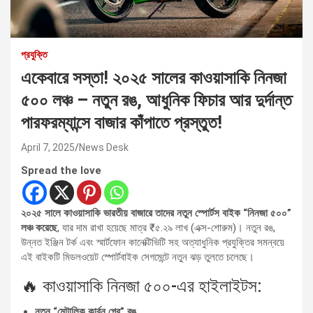
প্রযুক্তি
একেবারে সস্তা! ২০২৫ সালের কাওয়াসাকি নিনজা
৫০০ লঞ্চ – নতুন রঙ, আধুনিক ফিচার আর দুর্দান্ত
পারফরম্যান্সে বাজার কাঁপাতে প্রস্তুত!
April 7, 2025
News Desk
Spread the love
২০২৫ সালে কাওয়াসাকি ভারতীয় বাজারে তাদের নতুন স্পোর্টস বাইক “নিনজা ৫০০”
লঞ্চ করেছে
, যার দাম রাখা হয়েছে মাত্র ₹৫.২৯ লাখ (এক্স-শোরুম)। নতুন রঙ,
উন্নত ইঞ্জিন টর্ক এবং স্মার্টফোন কানেক্টিভিটি সহ অত্যাধুনিক প্রযুক্তির সমন্বয়ে
এই বাইকটি মিডলওয়েট স্পোর্টবাইক সেগমেন্টে নতুন ঝড় তুলতে চলেছে।
🔥 কাওয়াসাকি নিনজা ৫০০-এর হাইলাইটস:
নতুন “মেটালিক কার্বন গ্রে” রঙ