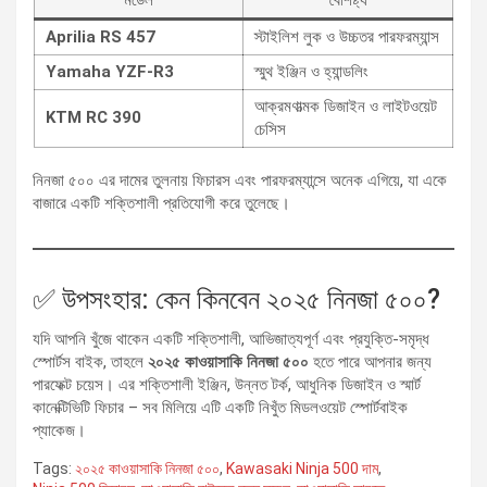
মডেল
বৈশিষ্ট্য
Aprilia RS 457
স্টাইলিশ লুক ও উচ্চতর পারফরম্যান্স
Yamaha YZF-R3
স্মুথ ইঞ্জিন ও হ্যান্ডলিং
আক্রমণাত্মক ডিজাইন ও লাইটওয়েট
KTM RC 390
চেসিস
নিনজা ৫০০ এর দামের তুলনায় ফিচারস এবং পারফরম্যান্সে অনেক এগিয়ে, যা একে
বাজারে একটি শক্তিশালী প্রতিযোগী করে তুলেছে।
✅ উপসংহার: কেন কিনবেন ২০২৫ নিনজা ৫০০?
যদি আপনি খুঁজে থাকেন একটি শক্তিশালী, আভিজাত্যপূর্ণ এবং প্রযুক্তি-সমৃদ্ধ
স্পোর্টস বাইক, তাহলে
২০২৫ কাওয়াসাকি নিনজা ৫০০
হতে পারে আপনার জন্য
পারফেক্ট চয়েস। এর শক্তিশালী ইঞ্জিন, উন্নত টর্ক, আধুনিক ডিজাইন ও স্মার্ট
কানেক্টিভিটি ফিচার – সব মিলিয়ে এটি একটি নিখুঁত মিডলওয়েট স্পোর্টবাইক
প্যাকেজ।
Tags:
২০২৫ কাওয়াসাকি নিনজা ৫০০
,
Kawasaki Ninja 500 দাম
,