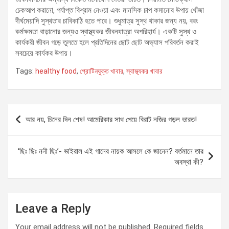
চেকআপ করানো, পর্যাপ্ত বিশ্রাম নেওয়া এবং মানসিক চাপ কমানোর উপায় খোঁজা
দীর্ঘমেয়াদি সুস্থতার চাবিকাঠি হতে পারে। শুধুমাত্র সুস্থ থাকার জন্য নয়, বরং
কর্মক্ষমতা বাড়ানোর জন্যও স্বাস্থ্যকর জীবনযাত্রা অপরিহার্য। একটি সুস্থ ও
কার্যকরী জীবন গড়ে তুলতে হলে প্রতিদিনের ছোট ছোট অভ্যাস পরিবর্তন করাই
সবচেয়ে কার্যকর উপায়।
Tags:
healthy food
,
প্রোটিনযুক্ত খাবার
,
স্বাস্থ্যকর খাবার
Post
আর নয়, চিনের দিন শেষ! আমেরিকার সাথ পেয়ে বিরাট নজির গড়ল ভারত!
navigation
‘ছিঃ ছিঃ ননী ছিঃ’- ভাইরাল এই গানের নায়ক আসলে কে জানেন? বর্তমানে তার
অবস্থা কী?
Leave a Reply
Your email address will not be published.
Required fields