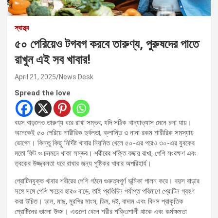
স্বাস্থ্য
৫০ পেরিয়েও টগবগ করবে তারুণ্য, পুরুষদের পাতে
রাখুন এই সব খাবার!
April 21, 2025
News Desk
Spread the love
বয়স বাড়লেও তারুণ্য ধরে রাখা সম্ভব, যদি সঠিক খাদ্যাভ্যাস মেনে চলা যায়।
অনেকেই ৫০ পেরিয়ে শারীরিক দুর্বলতা, ক্লান্তি ও নানা রকম শারীরিক সমস্যায়
ভোগেন। কিন্তু কিছু নির্দিষ্ট খাবার নিয়মিত খেলে ৫০-এর পরেও ৩০-এর যুবকের
মতো ফিট ও চনমনে থাকা সম্ভব। শরীরের শক্তি বজায় রাখা, পেশি সংরক্ষণ এবং
ত্বকের উজ্জ্বলতা ধরে রাখার জন্য পুষ্টিকর খাবার অপরিহার্য।
প্রোটিনযুক্ত খাবার শরীরের পেশি গঠনে গুরুত্বপূর্ণ ভূমিকা পালন করে। বয়স বাড়ার
সঙ্গে সঙ্গে পেশি ক্ষয়ের হারও বাড়ে, তাই প্রতিদিন পর্যাপ্ত পরিমাণে প্রোটিন গ্রহণ
করা উচিত। ডাল, মাছ, মুরগির মাংস, ডিম, দই, বাদাম এবং বিনস প্রাকৃতিক
প্রোটিনের ভালো উৎস। এগুলো খেলে শরীর শক্তিশালী থাকে এবং কর্মক্ষমতা