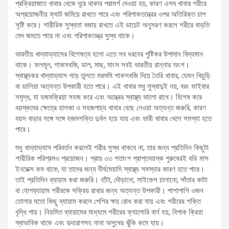
প্রক্রিয়াজাত খাবার থেকে দূরে থাকার পরামর্শ দেওয়া হয়, কারণ এসব খাবার শরীরে
অপ্রয়োজনীয় ফ্যাট জমিয়ে রাখতে পারে এবং পরিপাকতন্ত্রের ওপর অতিরিক্ত চাপ
সৃষ্টি করে। শারীরিক সুস্থতা বজায় রাখতে এই ডায়েট অনুসরণ করলে শরীরে বাড়তি
মেদ জমতে পারে না এবং পরিপাকতন্ত্র সুস্থ থাকে।
ভারতীয় খাদ্যাভ্যাসের বিশেষত্ব হলো এতে সব ধরনের পুষ্টিকর উপাদান বিদ্যমান
থাকে। ফলমূল, শাকসবজি, ডাল, মাছ, মাংস সবই ভারতীয় রান্নার অংশ।
স্বাস্থ্যকর খাদ্যাভ্যাস গড়ে তুলতে মরশুমি শাকসবজি দিয়ে তৈরি খাবার, যেমন খিচুড়ি
বা ডালিয়া অত্যন্ত উপকারী হতে পারে। এই খাবার শুধু সুস্বাদুই নয়, বরং ফাইবার
সমৃদ্ধ, যা হজমক্রিয়া সহজ করে এবং অন্ত্রের স্বাস্থ্য ভালো রাখে। বিশেষ করে
বয়স্কদের ক্ষেত্রে হালকা ও সহজপাচ্য খাবার বেছে নেওয়া অত্যন্ত জরুরি, কারণ
বয়স বাড়ার সঙ্গে সঙ্গে হজমশক্তি দুর্বল হয়ে যায় এবং ভারী খাবার খেলে সমস্যা হতে
পারে।
শুধু খাদ্যাভ্যাস পরিবর্তন করলেই শরীর সুস্থ থাকবে না, তার জন্য প্রতিদিন কিছুটা
শারীরিক পরিশ্রমও প্রয়োজন। প্রায় ৩৩ শতাংশ প্রাপ্তবয়স্ক পুরুষেরই বডি মাস
ইনডেক্স কম থাকে, যা তাদের জন্য দীর্ঘমেয়াদি স্বাস্থ্য সমস্যার কারণ হতে পারে।
তাই প্রতিদিন ব্যায়াম করা জরুরি। হাঁটা, দৌড়ানো, সাইকেল চালানো, সাঁতার কাটা
বা যোগব্যায়াম শরীরকে সক্রিয় রাখার জন্য অত্যন্ত উপকারী। পাশাপাশি ওজন
তোলার মতো কিছু ব্যায়াম করলে পেশির ক্ষয় রোধ করা যায় এবং শরীরের শক্তি
বৃদ্ধি পায়। নিয়মিত ব্যায়ামের মাধ্যমে শরীরের ক্যালোরি বার্ন হয়, বিপাক ক্রিয়া
স্বাভাবিক থাকে এবং হৃদরোগসহ নানা অসুখের ঝুঁকি কমে যায়।