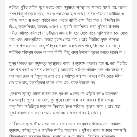
শরীরের পুষ্টির চাহিদা পূরণ করতে গেলে শুধুমাত্র স্বাস্থ্যকর খাবারই যথেষ্ট নয়, অনেক
সময় কিছু পরিপূরক গ্রহণ করাও প্রয়োজন হয়ে পড়ে। সঠিক পরিমাণে ভিটামিন ও
খনিজ গ্রহণ না করলে শরীরে নানা ধরনের ঘাটতি দেখা দিতে পারে। ভিটামিন ডি,
বি১২, ক্যালসিয়াম, আয়রন, ওমেগা-৩ ফ্যাটি অ্যাসিডের মতো পুষ্টিকর উপাদান
শরীরে পর্যাপ্ত পরিমাণে না পৌঁছালে হাড় দুর্বল হয়ে যেতে পারে, স্মৃতিশক্তি কমে যেতে
পারে এবং রোগপ্রতিরোধ ক্ষমতা হ্রাস পেতে পারে। তাই নিয়মিত সুষম খাদ্যের
পাশাপাশি প্রয়োজনে কিছু পরিপূরক গ্রহণ করতে হতে পারে, বিশেষত যারা প্রচুর
শারীরিক পরিশ্রম করেন বা যারা নির্দিষ্ট কিছু খাদ্য উপাদান গ্রহণ করতে পারেন না।
সুস্থ থাকতে হলে শুধুমাত্র স্বাস্থ্যকর খাবার ও ব্যায়াম করলেই হবে না, বরং নিয়মিত
জল পান করাটাও সমান গুরুত্বপূর্ণ। অনেকেই পর্যাপ্ত পরিমাণে জল পান করেন না,
যার ফলে দেহে পানিশূন্যতা দেখা দেয়। পর্যাপ্ত জল পান করলে শরীর থেকে টক্সিন
বের হয়ে যায়, হজমক্রিয়া ভালো থাকে এবং ত্বক উজ্জ্বল হয়।
পুরুষদের স্বাস্থ্য ভালো রাখতে হলে ধূমপান ও মদ্যপান এড়িয়ে চলাও অত্যন্ত
গুরুত্বপূর্ণ। ধূমপান হৃদরোগ, ফুসফুসের রোগ এবং ক্যানসারের ঝুঁকি বাড়ায়,
অন্যদিকে অতিরিক্ত মদ্যপান লিভারের উপর ক্ষতিকর প্রভাব ফেলে। তাই যারা
সুস্থ থাকতে চান, তাদের জন্য এসব অভ্যাস ত্যাগ করাই শ্রেয়।
সার্বিকভাবে সুস্থ জীবনযাত্রা বজায় রাখার জন্য স্বাস্থ্যকর খাদ্যাভ্যাস, নিয়মিত
ব্যায়াম, পর্যাপ্ত ঘুম ও মানসিক শান্তি প্রয়োজন। পুষ্টিকর খাবার খাওয়ার পাশাপাশি
জীবনযাপনের অন্যান্য দিকেও মনোযোগ দেওয়া উচিত। নিয়মিত মেডিক্যাল