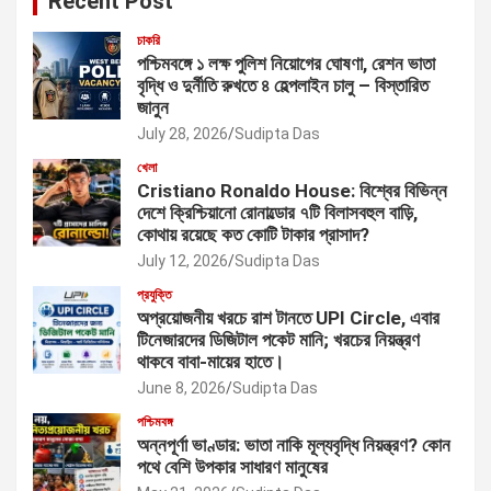
Recent Post
চাকরি
পশ্চিমবঙ্গে ১ লক্ষ পুলিশ নিয়োগের ঘোষণা, রেশন ভাতা
বৃদ্ধি ও দুর্নীতি রুখতে ৪ হেল্পলাইন চালু – বিস্তারিত
জানুন
July 28, 2026
Sudipta Das
খেলা
Cristiano Ronaldo House: বিশ্বের বিভিন্ন
দেশে ক্রিশ্চিয়ানো রোনাল্ডোর ৭টি বিলাসবহুল বাড়ি,
কোথায় রয়েছে কত কোটি টাকার প্রাসাদ?
July 12, 2026
Sudipta Das
প্রযুক্তি
অপ্রয়োজনীয় খরচে রাশ টানতে UPI Circle, এবার
টিনেজারদের ডিজিটাল পকেট মানি; খরচের নিয়ন্ত্রণ
থাকবে বাবা-মায়ের হাতে।
June 8, 2026
Sudipta Das
পশ্চিমবঙ্গ
অন্নপূর্ণা ভাণ্ডার: ভাতা নাকি মূল্যবৃদ্ধি নিয়ন্ত্রণ? কোন
পথে বেশি উপকার সাধারণ মানুষের