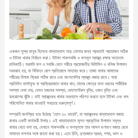
একজন সুস্থ মানুষ হিসেবে খাদ্যাভ্যাস গড়ে তোলার জন্য প্রথমেই প্রয়োজন সঠিক
ও টাটকা খাবার নির্বাচন করা। টাটকা শাকসবজি ও ফলমূল স্বাস্থ্য রক্ষার অন্যতম
চাবিকাঠি। মরশুমি ফল ও সবজি খেলে শরীরে প্রয়োজনীয় ভিটামিন ও খনিজ উপাদান
সরবরাহ হয়, যা বিভিন্ন রোগ প্রতিরোধে সাহায্য করে। তাজা খাবার আমাদের
শরীরের বিপাক ক্রিয়া সঠিক রাখে এবং মাংসপেশির স্বাস্থ্য বজায় রাখে। যারা
প্রতিদিন ফাস্টফুড বা প্রক্রিয়াজাত খাবার খান, তাদের ক্ষেত্রে নানা ধরনের শারীরিক
সমস্যা দেখা দেয়, যেমন হজমের সমস্যা, কোলেস্টেরল বৃদ্ধি, ওজন বৃদ্ধি এবং
হৃদরোগের ঝুঁকি। তাই স্বাস্থ্যকর খাবার অভ্যাসে পরিণত করতে হলে টাটকা এবং কম
পরিশোধিত খাবার খাওয়াই সবচেয়ে গুরুত্বপূর্ণ।
সম্প্রতি জনপ্রিয় হয়ে উঠেছে ‘হোল ৩০ ডায়েট’, যা স্বাস্থ্যকর খাদ্যাভ্যাস বজায়
রাখার একটি কার্যকরী উপায়। এই খাদ্যাভ্যাসে মূলত প্রাকৃতিক উপাদান সমৃদ্ধ
খাবার খেতে বলা হয়, যেখানে শাকসবজি ও ফলমূলকে তার আসল গুণাগুণ বজায় রেখে
সামান্য মশলার সঙ্গে রান্না করা হয়। এতে চিনি, দুগ্ধজাত দ্রব্য, শস্য, ডাল ও