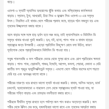
বাড়ে।
ওমেগা-৩ ফ্যাটি অ্যাসিড হৃদরোগের ঝুঁকি কমায় এবং মস্তিষ্কের কার্যক্ষমতা
বাড়ায়। স্যামন, টুনা, আখরোট, চিয়া সিড ও ফ্ল্যাক্স সিড ওমেগা-৩-এর সমৃদ্ধ
উৎস। নিয়মিত এই খাবার খেলে শরীরের প্রদাহ কমে, হাড়ের গঠন মজবুত হয় এবং
ত্বকের উজ্জ্বলতা বজায় থাকে।
বয়স বাড়ার সঙ্গে সঙ্গে হাড় দুর্বল হতে শুরু করে, তাই ক্যালসিয়াম ও ভিটামিন ডি
সমৃদ্ধ খাবার খাওয়া খুবই জরুরি। দুধ, দই, ছানা, পালং শাক ও বাদাম হাড়ের
স্বাস্থ্যের জন্য উপকারী। এছাড়া প্রতিদিন কিছুক্ষণ রোদে বসা উচিত, কারণ
সূর্যালোক থেকে প্রাকৃতিকভাবে ভিটামিন ডি পাওয়া যায়।
সবুজ শাকসবজি ও ফল শরীরকে ভেতর থেকে সুস্থ রাখে এবং রোগ প্রতিরোধ ক্ষমতা
বাড়ায়। পালং শাক, ব্রোকলি, গাজর, টমেটো, আপেল, কমলা, পেয়ারা, বেদানা ও বেরি
জাতীয় ফল প্রচুর অ্যান্টিঅক্সিডেন্ট সমৃদ্ধ। এগুলো খেলে শরীরে বয়সের ছাপ পড়তে
দেরি হয় এবং হৃদযন্ত্র ভালো থাকে।
শরীরের তারুণ্য ধরে রাখতে ভালো ফ্যাট খাওয়া জরুরি। বাদাম, অলিভ অয়েল, ডার্ক
চকলেট, অ্যাভোকাডো ও নারকেল তেল থেকে স্বাস্থ্যকর ফ্যাট পাওয়া যায়, যা
শরীরের শক্তি বাড়ায় এবং চামড়ার নমনীয়তা বজায় রাখে।
শরীরকে দীর্ঘদিন সুস্থ রাখতে হলে পর্যাপ্ত জল পান করাও অত্যন্ত জরুরি। জল
শরীর থেকে টক্সিন বের করে, হজমক্রিয়া ভালো রাখে এবং ত্বকের আর্দ্রতা বজায়