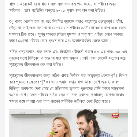
রাখে। অনেকেই বয়স বাড়ার সঙ্গে সঙ্গে জল কম পান করেন, যা শরীরের জন্য
ক্ষতিকর। তাই প্রতিদিন অন্তত ৮-১০ গ্লাস জল পান করা উচিত।
শুধু খাবার খেলেই হবে না, বরং নিয়মিত ব্যায়াম করাও অত্যন্ত গুরুত্বপূর্ণ। হাঁটা,
দৌড়ানো, সাইকেল চালানো বা যোগব্যায়াম শরীরের নমনীয়তা বজায় রাখে এবং রক্ত
সঞ্চালন ঠিক রাখে। সুস্থ থাকতে চাইলে ধূমপান ও মদ্যপান এড়িয়ে চলাও দরকার,
কারণ এগুলো শরীরের কোষ ধ্বংস করে এবং অকালবার্ধক্য ডেকে আনে।
সঠিক খাদ্যাভ্যাস মেনে চললে এবং নিয়মিত শরীরচর্চা করলে ৫০-এর পরেও ৩০-এর
যুবকের মতো ফিটনেস ও তারুণ্য ধরে রাখা সম্ভব। তাই এখন থেকেই সচেতন হয়ে
স্বাস্থ্যকর জীবনযাপন শুরু করা উচিত।
স্বাস্থ্যকর জীবনযাপনের জন্য সঠিক খাবার নির্বাচন করা অত্যন্ত গুরুত্বপূর্ণ। বিশেষ
করে পুরুষদের ক্ষেত্রে পুষ্টিকর খাদ্যাভ্যাস বজায় রাখা আরও বেশি জরুরি, কারণ
বিভিন্ন গবেষণায় দেখা গেছে যে মহিলাদের তুলনায় পুরুষদের পেশি ক্ষয়ের সম্ভাবনা
অনেক বেশি। ফলে শরীরের সঠিক যত্ন না নিলে দুর্বলতা, ক্লান্তি, রোগপ্রতিরোধ
ক্ষমতা কমে যাওয়া এবং নানা ধরনের শারীরিক জটিলতা দেখা দিতে পারে।