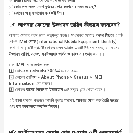
✅
IMEI কোড দিয়ে ফোনের বয়স জানার উপায়
✅
কোন লক্ষণগুলো দেখে বুঝবেন ফোন বদলানোর সময় হয়েছে?
✅
ফোনের আয়ু বাড়ানোর কার্যকরী উপায়
📌
আপনার ফোনের উৎপাদন তারিখ কীভাবে জানবেন?
আপনার ফোনের বয়স জানা অত্যন্ত সহজ। সাধারণত ফোনের
বাক্সের পিছনে
একটি
গোপন
IMEI কোড
(International Mobile Equipment Identity)
লেখা থাকে। এটি প্রতিটি ফোনের জন্য আলাদা একটি ইউনিক নম্বর, যা ফোনের
উৎপাদন তারিখ, মডেল, সফটওয়্যার ভার্সন ও কারখানার তথ্য
জানায়।
👉
IMEI কোড দেখতে হলে:
1️⃣ ফোনের
ডায়ালারে গিয়ে
*#06# ডায়াল করুন।
2️⃣ ফোনের
সেটিংস > About Phone > Status > IMEI
Information
চেক করুন।
3️⃣ ফোনের
বাক্সের পিছনে বা ইনভয়েসে
এই নম্বর খুঁজে পেতে পারেন।
এটি জানা থাকলে সহজেই আপনি বুঝতে পারবেন,
আপনার ফোন কবে তৈরি হয়েছে
এবং তার কার্যক্ষমতা কতদিন টিকবে।
📢 স্মার্টফোনের
মেয়াদ শেষ হওয়ার ৫টি গুরুত্বপূর্ণ