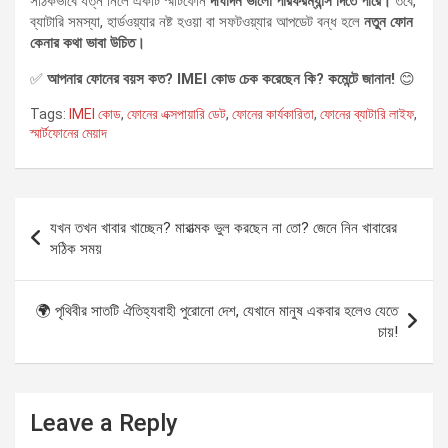
সঠিকভাবে যত্ন নিলে একটি স্মার্টফোন
দীর্ঘদিন ভালো পারফরম্যান্স দিতে পারে।
তবে,
ব্যাটারি সমস্যা, হার্ডওয়্যার নষ্ট হওয়া বা সফটওয়্যার আপডেট বন্ধ হলে
নতুন ফোন
কেনার কথা ভাবা উচিত।
✅
আপনার ফোনের বয়স কত? IMEI কোড চেক করেছেন কি? কমেন্টে জানান!
😊
Tags:
IMEI কোড
,
ফোনের এক্সপায়ারি ডেট
,
ফোনের কার্যকারিতা
,
ফোনের ব্যাটারি লাইফ
,
স্মার্টফোনের মেয়াদ
Post
যখন তখন খাবার খাচ্ছেন? মারাত্মক ভুল করছেন না তো? জেনে নিন খাবারের
navigation
সঠিক সময়
🌍 পৃথিবীর সাতটি ঐতিহ্যবাহী পুরোনো দেশ, যেখানে মানুষ একবার হলেও যেতে
চায়!
Leave a Reply