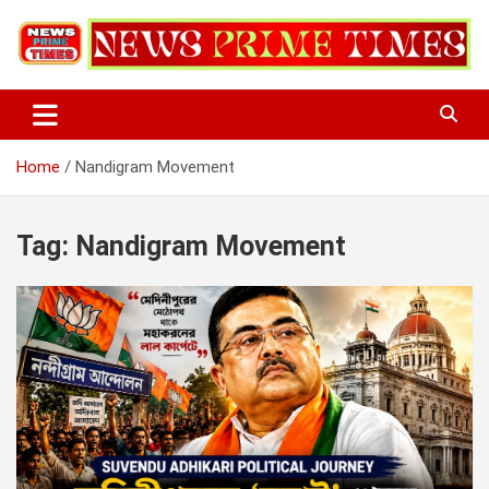
Skip
to
content
Home
Nandigram Movement
Tag:
Nandigram Movement