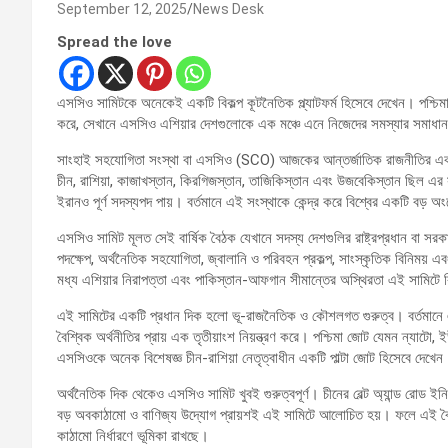
September 12, 2025
News Desk
Spread the love
এসসিও সামিটকে অনেকেই একটি বিকল্প কূটনৈতিক প্ল্যাটফর্ম হিসেবে দেখেন। পশ্চিম
করে, সেখানে এসসিও এশিয়ার দেশগুলোকে এক মঞ্চে এনে নিজেদের সমস্যার সমাধান
সাংহাই সহযোগিতা সংস্থা বা এসসিও (SCO) আজকের আন্তর্জাতিক রাজনীতির একটি গুর
চীন, রাশিয়া, কাজাখস্তান, কিরগিজস্তান, তাজিকিস্তান এবং উজবেকিস্তান ছিল এ
ইরানও পূর্ণ সদস্যপদ পায়। বর্তমানে এই সংস্থাকে কেন্দ্র করে বিশ্বের একটি বড় অ
এসসিও সামিট মূলত সেই বার্ষিক বৈঠক যেখানে সদস্য দেশগুলির রাষ্ট্রপ্রধান বা স
পদক্ষেপ, অর্থনৈতিক সহযোগিতা, জ্বালানি ও পরিবহন প্রকল্প, সাংস্কৃতিক বিনিময়
মধ্য এশিয়ার নিরাপত্তা এবং পাকিস্তান-আফগান সীমান্তের অস্থিরতা এই সামিটে ব
এই সামিটের একটি প্রধান দিক হলো ভূ-রাজনৈতিক ও কৌশলগত গুরুত্ব। বর্তমানে এস
বৈশ্বিক অর্থনীতির প্রায় এক তৃতীয়াংশ নিয়ন্ত্রণ করে। পশ্চিমা জোট যেমন ন্যাট
এসসিওকে অনেক বিশেষজ্ঞ চীন-রাশিয়া নেতৃত্বাধীন একটি পাল্টা জোট হিসেবে দেখেন। 
অর্থনৈতিক দিক থেকেও এসসিও সামিট খুবই গুরুত্বপূর্ণ। চীনের বেল্ট অ্যান্ড রোড 
বড় অবকাঠামো ও বাণিজ্য উদ্যোগ প্রায়শই এই সামিটে আলোচিত হয়। ফলে এই বৈঠ
কাঠামো নির্ধারণে ভূমিকা রাখছে।