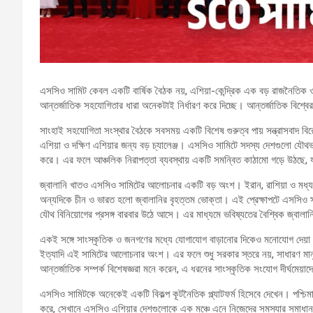
এসসিও সামিট কেবল একটি বার্ষিক বৈঠক নয়, এশিয়া-কেন্দ্রিক এক বড় রাজনৈতিক 
আন্তর্জাতিক সহযোগিতার ধারা অনেকটাই নির্ধারণ করে দিচ্ছে। আন্তর্জাতিক বিশ্বের
সাংহাই সহযোগিতা সংস্থার বৈঠকে সবসময় একটি বিশেষ গুরুত্ব পায় সন্ত্রাসবাদ বি
এশিয়া ও দক্ষিণ এশিয়ার জন্য বড় চ্যালেঞ্জ। এসসিও সামিটে সদস্য দেশগুলো যৌথভাবে 
করে। এর ফলে আঞ্চলিক নিরাপত্তা ব্যবস্থায় একটি সমন্বিত কাঠামো গড়ে উঠছে, 
জ্বালানি খাতও এসসিও সামিটের আলোচনার একটি বড় অংশ। ইরান, রাশিয়া ও মধ্য এ
অন্যদিকে চীন ও ভারত হলো জ্বালানির বৃহত্তম ভোক্তা। এই প্রেক্ষাপটে এসসিও সা
যৌথ বিনিয়োগের প্রসঙ্গ বারবার উঠে আসে। এর মাধ্যমে ভবিষ্যতের বৈশ্বিক জ্বালানি
একই সঙ্গে সাংস্কৃতিক ও জনগণের মধ্যে যোগাযোগ বাড়ানোর দিকেও মনোযোগ দেয়া হয়।
ইত্যাদি এই সামিটের আলোচনার অংশ। এর ফলে শুধু সরকার স্তরে নয়, সাধারণ মান
আন্তর্জাতিক সম্পর্ক বিশেষজ্ঞরা মনে করেন, এ ধরনের সাংস্কৃতিক সংযোগ দীর্ঘ
এসসিও সামিটকে অনেকেই একটি বিকল্প কূটনৈতিক প্ল্যাটফর্ম হিসেবে দেখেন। পশ্চিম
করে, সেখানে এসসিও এশিয়ার দেশগুলোকে এক মঞ্চে এনে নিজেদের সমস্যার সমাধান ক