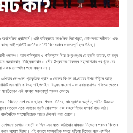
ও অর্থনৈতিক প্ল্যাটফর্ম। এটি ভবিষ্যতের আঞ্চলিক নিরাপত্তা, কৌশলগত সমীকরণ এবং
 কাছে তাই প্রতিটি এসসিও সামিট বিশেষভাবে গুরুত্বপূর্ণ হয়ে উঠছে।
রোধী পদক্ষেপ। আফগানিস্তান ও পাকিস্তান ঘিরে উগ্রপন্থার যে হুমকি রয়েছে, তা মধ্য
সন্ত্রাসবাদ, বিচ্ছিন্নতাবাদ ও ধর্মীয় উগ্রবাদের বিরুদ্ধে সহযোগিতার পথ খুঁজে বের
যা একক দেশগুলির পক্ষে সম্ভব নয়।
শিয়ার দেশগুলো প্রাকৃতিক গ্যাস ও তেলের বিশাল ভাণ্ডারের উপর দাঁড়িয়ে আছে।
মিটে জ্বালানি করিডর, পাইপলাইন, বিদ্যুৎ সংযোগ এবং নবায়নযোগ্য শক্তির ক্ষেত্রে
 মানচিত্রেও এই সংস্থা গুরুত্বপূর্ণ প্রভাব ফেলছে।
 বিভিন্ন দেশ থেকে ছাত্র-শিক্ষক বিনিময়, সাংস্কৃতিক অনুষ্ঠান, পর্যটন উন্নয়ন
ুষের স্তরেও একে অপরের প্রতি বোঝাপড়া এবং সহযোগিতার সম্পর্ক গড়ে ওঠে।
মেয়াদে রাজনৈতিক সহযোগিতাকে আরও টেকসই করে তোলে।
া দেশগুলো যেখানে ন্যাটো বা জি৭-এর মতো কাঠামোর মাধ্যমে নিজেদের প্রভাব বিস্তার
রার সুযোগ দিচ্ছে। এই কারণে সাম্প্রতিক সময়ে পশ্চিমা বিশ্বের সঙ্গে এসসিও