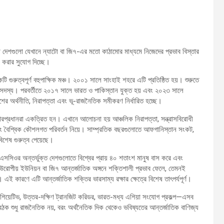
া দেশগুলো যেখানে ন্যাটো বা জি৭-এর মতো কাঠামোর মাধ্যমে নিজেদের প্রভাব বিস্তার
 করার সুযোগ দিচ্ছে।
ুত্বপূর্ণ বহুপাক্ষিক মঞ্চ। ২০০১ সালে সাংহাই শহরে এটি প্রতিষ্ঠিত হয়। শুরুতে
র সদস্য। পরবর্তীতে ২০১৭ সালে ভারত ও পাকিস্তান যুক্ত হয় এবং ২০২৩ সালে
ংশের অর্থনীতি, নিরাপত্তা এবং ভূ-রাজনৈতিক সমীকরণ নির্ধারিত হচ্ছে।
রকারপ্রধানরা একত্রিত হন। এখানে আলোচনা হয় আঞ্চলিক নিরাপত্তা, সন্ত্রাসবিরোধী
 এবং বৈশ্বিক কৌশলগত পরিবর্তন নিয়ে। সাম্প্রতিক বছরগুলোতে আফগানিস্তান সংকট,
িশেষ গুরুত্ব পেয়েছে।
সিওর অন্তর্ভুক্ত দেশগুলোতে বিশ্বের প্রায় ৪০ শতাংশ মানুষ বাস করে এবং
ো, ইউরোপীয় ইউনিয়ন বা জি৭ আন্তর্জাতিক অঙ্গনে শক্তিশালী প্রভাব ফেলে, তেমনই
এই কারণে এটি আন্তর্জাতিক শক্তির ভারসাম্য রক্ষার ক্ষেত্রে বিশেষ তাৎপর্যপূর্ণ।
ইনিশিয়েটিভ, উত্তর-দক্ষিণ ট্রানজিট করিডর, ভারত-মধ্য এশিয়া সংযোগ প্রকল্প—এসব
ক শুধু রাজনৈতিক নয়, বরং অর্থনৈতিক দিক থেকেও ভবিষ্যতের আন্তর্জাতিক বাণিজ্য