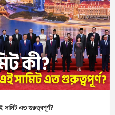
সামিট এত গুরুত্বপূর্ণ?