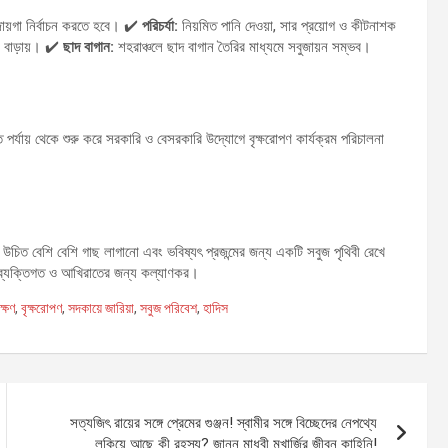
ায়গা নির্বাচন করতে হবে। ✔️
পরিচর্যা:
নিয়মিত পানি দেওয়া, সার প্রয়োগ ও কীটনাশক
 বাড়ায়। ✔️
ছাদ বাগান:
শহরাঞ্চলে ছাদ বাগান তৈরির মাধ্যমে সবুজায়ন সম্ভব।
তি পর্যায় থেকে শুরু করে সরকারি ও বেসরকারি উদ্যোগে বৃক্ষরোপণ কার্যক্রম পরিচালনা
 উচিত বেশি বেশি গাছ লাগানো এবং ভবিষ্যৎ প্রজন্মের জন্য একটি সবুজ পৃথিবী রেখে
এটি ব্যক্তিগত ও আখিরাতের জন্য কল্যাণকর।
ক্ষণ
,
বৃক্ষরোপণ
,
সদকায়ে জারিয়া
,
সবুজ পরিবেশ
,
হাদিস
সত্যজিৎ রায়ের সঙ্গে প্রেমের গুঞ্জন! স্বামীর সঙ্গে বিচ্ছেদের নেপথ্যে
লুকিয়ে আছে কী রহস্য? জানুন মাধবী মুখার্জির জীবন কাহিনি!