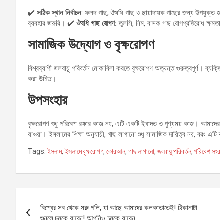
✔️
সঠিক স্থান নির্বাচন:
ফলদ গাছ, ঔষধি গাছ ও ছায়াদায়ক গাছের জন্য উপযুক্ত জ
ব্যবহার জরুরি। ✔️
ঔষধি গাছ রোপণ:
তুলসি, নিম, বাসক গাছ রোগপ্রতিরোধ ক্ষমতা
সামাজিক উদ্যোগ ও বৃক্ষরোপণ
বিশ্বব্যাপী জলবায়ু পরিবর্তন মোকাবিলা করতে বৃক্ষরোপণ অত্যন্ত গুরুত্বপূর্ণ। ব্যক্
করা উচিত।
উপসংহার
বৃক্ষরোপণ শুধু পরিবেশ রক্ষার কাজ নয়, এটি একটি ইবাদত ও পুণ্যময় কাজ। আমাদের
যাওয়া। ইসলামের শিক্ষা অনুযায়ী, গাছ লাগানো শুধু সামাজিক দায়িত্ব নয়, বরং 
Tags:
ইসলাম
,
ইসলামে বৃক্ষরোপণ
,
কোরআন
,
গাছ লাগানো
,
জলবায়ু পরিবর্তন
,
পরিবেশ সংর
Post
বিশ্বের সব থেকে সরু গলি, যা আছে আমাদের কলকাতাতেই! ঠিকানাটা
navigation
শুনলে চমকে যাবেন! আপনিও চমকে যাবেন