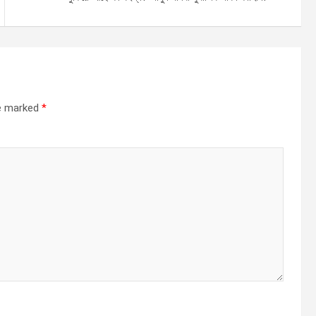
re marked
*