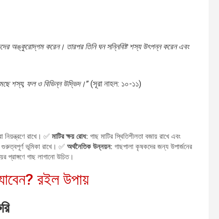
িদের অঙ্কুরোদ্‌গম করেন। তারপর তিনি ঘন সন্নিবিষ্ট শস্য উৎপন্ন করেন এবং
মেছে শস্য, ফল ও বিভিন্ন উদ্ভিদ।”
(সূরা নাহল: ১০-১১)
 নিয়ন্ত্রণে রাখে। ✅
মাটির ক্ষয় রোধ:
গাছ মাটির স্থিতিশীলতা বজায় রাখে এবং
গুরুত্বপূর্ণ ভূমিকা রাখে। ✅
অর্থনৈতিক উন্নয়ন:
গাছপালা কৃষকদের জন্য উপার্জনের
়ের প্রাঙ্গণে গাছ লাগানো উচিত।
যাবেন? রইল উপায়
ুরি