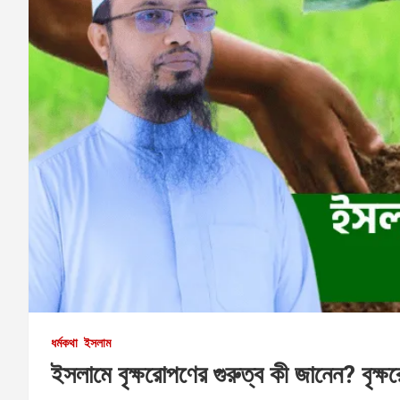
ধর্মকথা
ইসলাম
ইসলামে বৃক্ষরোপণের গুরুত্ব কী জানেন? বৃক্