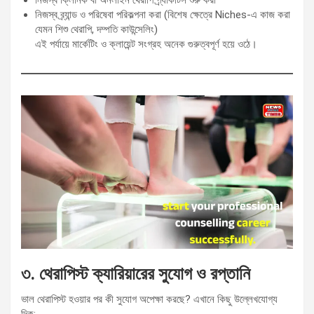
নিজস্ব ক্লিনিক বা অনলাইন থেরাপি প্র্যাকটিস শুরু করা
নিজস্ব ব্র্যান্ড ও পরিষেবা পরিকল্পনা করা (বিশেষ ক্ষেত্রে Niches-এ কাজ করা
যেমন শিশু থেরাপি, দম্পতি কাউন্সেলিং)
এই পর্যায়ে মার্কেটিং ও ক্লায়েন্ট সংগ্রহ অনেক গুরুত্বপূর্ণ হয়ে ওঠে।
৩. থেরাপিস্ট ক্যারিয়ারের সুযোগ ও রপ্তানি
ভাল থেরাপিস্ট হওয়ার পর কী সুযোগ অপেক্ষা করছে? এখানে কিছু উল্লেখযোগ্য
দিক: