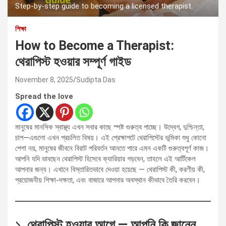
Step-by-step guide to becoming a licensed therapist.
শিক্ষা
How to Become a Therapist:
থেরাপিস্ট হওয়ার সম্পূর্ণ গাইড
November 8, 2025
Sudipta Das
Spread the love
মানুষের মানসিক স্বাস্থ্য এখন সবার কাছে স্পষ্ট গুরুত্ব পাচ্ছে। উদ্বেগ, দুশ্চিন্তা,
চাপ—এগুলো এখন প্রচলিত বিষয়। এই প্রেক্ষাপটে থেরাপিস্টের ভূমিকা শুধু কোনো
পেশা নয়, মানুষের জীবনে বিরাট পরিবর্তন আনতে পারে এমন একটি গুরুত্বপূর্ণ কাজ।
আপনি যদি ভাবছেন থেরাপিস্ট হিসেবে ক্যারিয়ার গড়বেন, তাহলে এই আর্টিকেল
আপনার জন্য। এখানে বিস্তারিতভাবে দেওয়া হয়েছে — থেরাপিস্ট কী, করণীয় কী,
প্রয়োজনীয় শিক্ষা-দক্ষতা, এবং বাজারে আপনার অবস্থান কীভাবে তৈরি করবেন।
১. থেরাপিস্ট হওয়ার আগে — আপনি কি জানেন