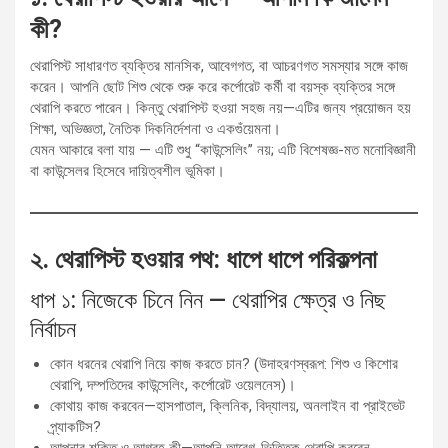
কী?
থেরাপিস্ট সাধারণত ব্যক্তির মানসিক, আবেগগত, বা আচরণগত সমস্যার সঙ্গে কাজ
করেন। আপনি ছোট শিশু থেকে শুরু করে কর্পোরেট কর্মী বা বয়স্ক ব্যক্তির সঙ্গে
থেরাপি করতে পারেন। কিন্তু থেরাপিস্ট হওয়া সহজ নয়—এটির জন্য প্রয়োজন হয়
শিক্ষা, অভিজ্ঞতা, নৈতিক দিকনির্দেশনা ও একগুঁয়েমনা।
যেমন আকারে বলা যায় — এটি শুধু “কাউন্সেলিং” নয়; এটি বিশেষজ্ঞ-মত মনোবিজ্ঞানী
বা কাউন্সেলর হিসেবে দায়িত্বশীল ভূমিকা।
২. থেরাপিস্ট হওয়ার পথ: ধাপে ধাপে পরিকল্পনা
ধাপ ১: নিজেকে চিনে নিন — থেরাপির ক্ষেত্র ও নিছ
নির্বাচন
কোন ধরনের থেরাপি নিয়ে কাজ করতে চান? (উদাহরণস্বরূপ: শিশু ও কিশোর
থেরাপি, দম্পতিদের কাউন্সেলিং, কর্পোরেট ওয়েলনেস)।
কোথায় কাজ করবেন—হাসপাতাল, ক্লিনিক, বিদ্যালয়, অনলাইন বা প্রাইভেট
প্র্যাকটিস?