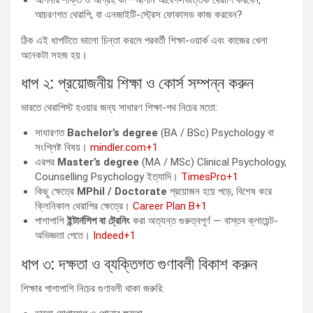
আপনার শক্তি ও আগ্রহ কী—আপনি আবেগ-ভিত্তিক থেরাপি করবেন,
আচরণগত থেরাপি, বা এনজাইটি-স্ট্রেস ফোকাসড কাজ করবেন?
ঠিক এই ধাপটিতে ভালো চিন্তা করলে পরবর্তী শিক্ষা-ওয়ার্ক এবং কাজের খেলা
অনেকটা সহজ হয়।
ধাপ ২: প্রয়োজনীয় শিক্ষা ও কোর্স সম্পন্ন করুন
ভারতে থেরাপিস্ট হওয়ার জন্য সাধারণ শিক্ষা-পথ নিচের মতো:
সাধারণত
Bachelor’s degree
(BA / BSc) Psychology বা
সংশ্লিষ্ট বিষয়।
mindler.com+1
এরপর
Master’s degree
(MA / MSc) Clinical Psychology,
Counselling Psychology ইত্যাদি।
TimesPro+1
কিছু ক্ষেত্রে
MPhil / Doctorate
প্রয়োজন হয়ে পড়ে, বিশেষ করে
ক্লিনিকাল থেরাপির ক্ষেত্রে।
Career Plan B+1
পাশাপাশি
ইন্টার্নশিপ বা ট্রেনিং
করা অত্যন্ত গুরুত্বপূর্ণ — বাস্তব ক্লায়েন্ট-
অভিজ্ঞতা পেতে।
Indeed+1
ধাপ ৩: দক্ষতা ও ব্যক্তিগত গুণাবলী বিকাশ করুন
শিক্ষার পাশাপাশি নিচের গুণাবলী থাকা জরুরি: