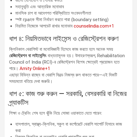
ভালো যোগাযোগ ও শোনার ক্ষমতা
সহানুভূতি এবং আন্তরিক মনোভাব
মানসিক চাপ বা আবেগগত পরিস্থিতিতে সংবেদনশীলতা
স্পষ্ট граহক সীমা নির্ধারণ করতে পারা (boundary setting)
নিয়মিত নিজেকে আপডেট রাখার মনোভাব
counselindia.com+1
ধাপ ৪: নিয়মিতভাবে লাইসেন্স ও রেজিস্ট্রেশন করুণ
ক্লিনিকাল থেরাপিস্ট বা মনোবিজ্ঞানী হিসেবে কাজ করতে হলে অনেক সময়
রেজিস্ট্রেশন বা লাইসেন্সিং
বাধ্যতামূলক হয়। উদাহরণস্বরূপ, Rehabilitation
Council of India (RCI)-র রেজিস্ট্রেশন বিশেষ ক্ষেত্রেই প্রয়োজন হতে
পারে।
Amity Online+1
এছাড়া বিভিন্ন রাজ্যে বা থেরাপি ফিল্ডে নিজস্ব রুল থাকতে পারে—এই দিকটি
সময়মতো খতিয়ে দেখা জরুরি।
ধাপ ৫: কাজ শুরু করুন — সরকারি, বেসরকারি বা নিজের
প্র্যাকটিস
শিক্ষা ও ট্রেনিং শেষ হলে ঝুঁকি নিয়ে সোজা ওয়াকাতে যেতে পারেন:
হাসপাতাল, স্বাস্থ্য-ক্লিনিক, স্কুল বা কর্পোরেটে থেরাপি সাপোর্ট হিসাবে কাজ
করা