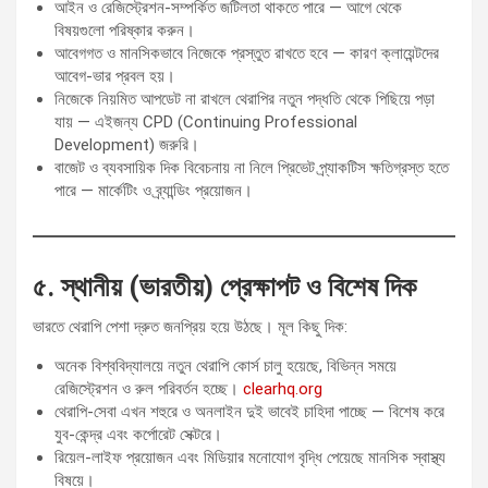
আইন ও রেজিস্ট্রেশন-সম্পর্কিত জটিলতা থাকতে পারে — আগে থেকে
বিষয়গুলো পরিষ্কার করুন।
আবেগগত ও মানসিকভাবে নিজেকে প্রস্তুত রাখতে হবে — কারণ ক্লায়েন্টদের
আবেগ-ভার প্রবল হয়।
নিজেকে নিয়মিত আপডেট না রাখলে থেরাপির নতুন পদ্ধতি থেকে পিছিয়ে পড়া
যায় — এইজন্য CPD (Continuing Professional
Development) জরুরি।
বাজেট ও ব্যবসায়িক দিক বিবেচনায় না নিলে প্রিভেট প্র্যাকটিস ক্ষতিগ্রস্ত হতে
পারে — মার্কেটিং ও ব্র্যান্ডিং প্রয়োজন।
৫. স্থানীয় (ভারতীয়) প্রেক্ষাপট ও বিশেষ দিক
ভারতে থেরাপি পেশা দ্রুত জনপ্রিয় হয়ে উঠছে। মূল কিছু দিক:
অনেক বিশ্ববিদ্যালয়ে নতুন থেরাপি কোর্স চালু হয়েছে, বিভিন্ন সময়ে
রেজিস্ট্রেশন ও রুল পরিবর্তন হচ্ছে।
clearhq.org
থেরাপি-সেবা এখন শহুরে ও অনলাইন দুই ভাবেই চাহিদা পাচ্ছে — বিশেষ করে
যুব-কেন্দ্র এবং কর্পোরেট সেক্টরে।
রিয়েল-লাইফ প্রয়োজন এবং মিডিয়ার মনোযোগ বৃদ্ধি পেয়েছে মানসিক স্বাস্থ্য
বিষয়ে।