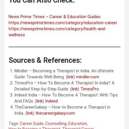
You Can Also Check:
News Prime Times – Career & Education Guides
https://newsprimetimes.com/category/education-career
https://newsprimetimes.com/category/health-and-
wellness
Sources & References:
Mindler – Becoming a Therapist in India: An Ultimate
Guide Towards Well-Being. (
link
)
mindler.com
TimesPro – How To Become A Therapist In India? A
Detailed Step-by-Step Guide. (
link
)
TimesPro
Indeed India – How To Become A Therapist: With Tips
And FAQs. (
link
)
Indeed
TheCareerGalaxy – How to Become a Therapist in
India. (
link
)
thecareergalaxy.com
Tags:
Career Guide
,
Counselling
,
Education
,
How to Become a Therapist
,
Therapist Career
,