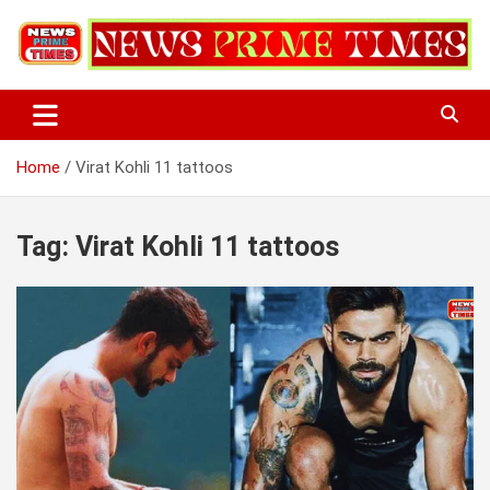
Skip
to
content
Home
Virat Kohli 11 tattoos
Tag:
Virat Kohli 11 tattoos