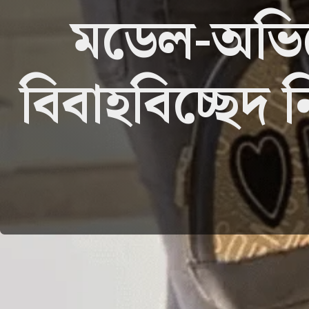
মডেল-অভিনে
বিবাহবিচ্ছেদ ন